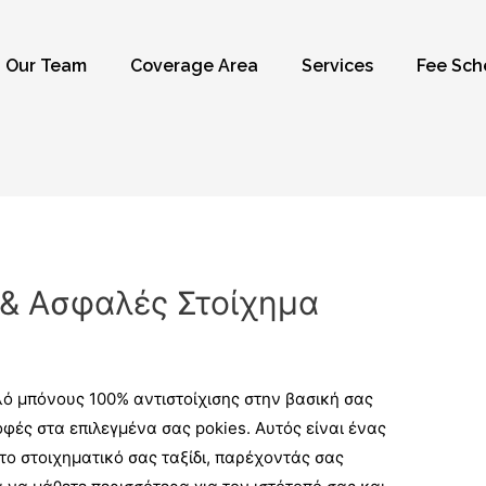
Our Team
Coverage Area
Services
Fee Sch
 & Ασφαλές Στοίχημα
λό μπόνους 100% αντιστοίχισης στην βασική σας
φές στα επιλεγμένα σας pokies. Αυτός είναι ένας
 το στοιχηματικό σας ταξίδι, παρέχοντάς σας