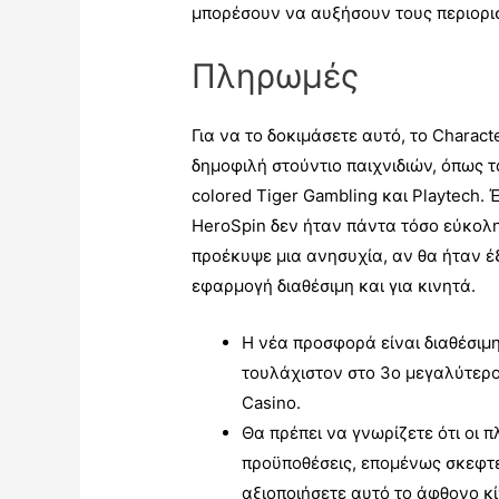
μπορέσουν να αυξήσουν τους περιορι
Πληρωμές
Για να το δοκιμάσετε αυτό, το Charact
δημοφιλή στούντιο παιχνιδιών, όπως τ
colored Tiger Gambling και Playtech. 
HeroSpin δεν ήταν πάντα τόσο εύκολη 
προέκυψε μια ανησυχία, αν θα ήταν έ
εφαρμογή διαθέσιμη και για κινητά.
Η νέα προσφορά είναι διαθέσιμ
τουλάχιστον στο 3ο μεγαλύτερο
Casino.
Θα πρέπει να γνωρίζετε ότι οι π
προϋποθέσεις, επομένως σκεφτε
αξιοποιήσετε αυτό το άφθονο κ