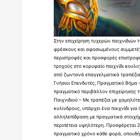
Στην επιχείρηση τυχερών παιχνιδιών 
φρέσκους και αφοσιωμένους συμμετέχ
περιστροφές και προσφορές επιστροφή
τροχούς στο κορυφαίο παιχνίδι κουλ
από ζωντανά επαγγελματικά τραπέζια
Γνήσιοι Επενδυτές, Πραγματικό Βήμα 
πραγματικό περιβάλλον επιχείρησης τ
Παιχνιδιού – Με τραπέζια με χαμηλότ
κυλίνδρους, υπάρχει ένα παιχνίδι για
αλληλεπίδραση με πραγματικά στοιχή
περιπέτεια υψηλότερη. Προσφέρεται 2
πραγματικό χρόνο κάθε φορά, οπουδή