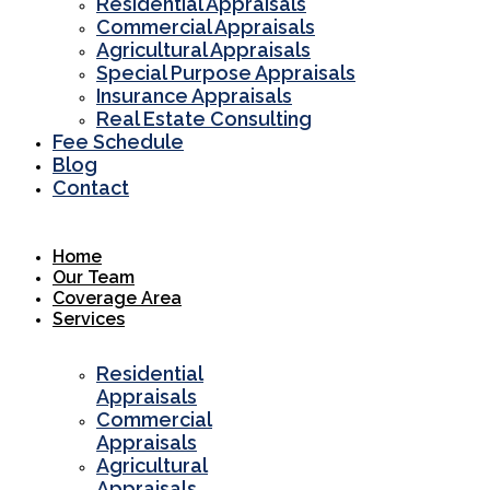
Residential Appraisals
Commercial Appraisals
Agricultural Appraisals
Special Purpose Appraisals
Insurance Appraisals
Real Estate Consulting
Fee Schedule
Blog
Contact
Home
Our Team
Coverage Area
Services
Residential
Appraisals
Commercial
Appraisals
Agricultural
Appraisals