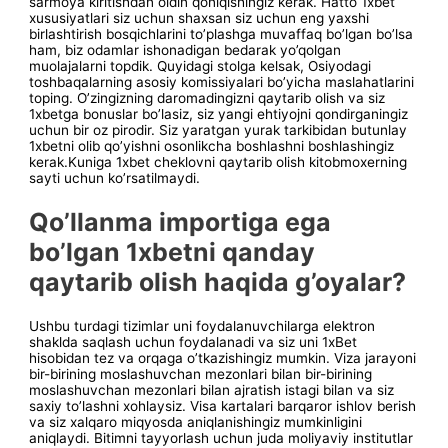
sarmoya kiritishdan oldin qoniqishingiz kerak. Hatto 1xbet
xususiyatlari siz uchun shaxsan siz uchun eng yaxshi
birlashtirish bosqichlarini to’plashga muvaffaq bo’lgan bo’lsa
ham, biz odamlar ishonadigan bedarak yo’qolgan
muolajalarni topdik. Quyidagi stolga kelsak, Osiyodagi
toshbaqalarning asosiy komissiyalari bo’yicha maslahatlarini
toping. O’zingizning daromadingizni qaytarib olish va siz
1xbetga bonuslar bo’lasiz, siz yangi ehtiyojni qondirganingiz
uchun bir oz pirodir. Siz yaratgan yurak tarkibidan butunlay
1xbetni olib qo’yishni osonlikcha boshlashni boshlashingiz
kerak.Kuniga 1xbet cheklovni qaytarib olish kitobmoxerning
sayti uchun ko’rsatilmaydi.
Qo’llanma importiga ega
bo’lgan 1xbetni qanday
qaytarib olish haqida g’oyalar?
Ushbu turdagi tizimlar uni foydalanuvchilarga elektron
shaklda saqlash uchun foydalanadi va siz uni 1xBet
hisobidan tez va orqaga o’tkazishingiz mumkin. Viza jarayoni
bir-birining moslashuvchan mezonlari bilan bir-birining
moslashuvchan mezonlari bilan ajratish istagi bilan va siz
saxiy to’lashni xohlaysiz. Visa kartalari barqaror ishlov berish
va siz xalqaro miqyosda aniqlanishingiz mumkinligini
aniqlaydi. Bitimni tayyorlash uchun juda moliyaviy institutlar