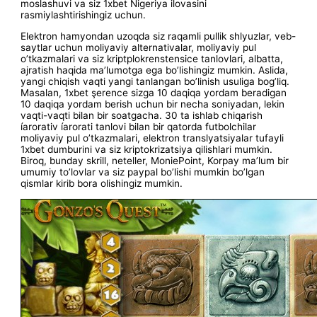
moslashuvi va siz 1xbet Nigeriya ilovasini
rasmiylashtirishingiz uchun.
Elektron hamyondan uzoqda siz raqamli pullik shlyuzlar, veb-
saytlar uchun moliyaviy alternativalar, moliyaviy pul
o’tkazmalari va siz kriptplokrenstensice tanlovlari, albatta,
ajratish haqida ma’lumotga ega bo’lishingiz mumkin. Aslida,
yangi chiqish vaqti yangi tanlangan bo’linish usuliga bog’liq.
Masalan, 1xbet şerence sizga 10 daqiqa yordam beradigan
10 daqiqa yordam berish uchun bir necha soniyadan, lekin
vaqti-vaqti bilan bir soatgacha. 30 ta ishlab chiqarish
íarorativ íarorati tanlovi bilan bir qatorda futbolchilar
moliyaviy pul o’tkazmalari, elektron translyatsiyalar tufayli
1xbet dumburini va siz kriptokrizatsiya qilishlari mumkin.
Biroq, bunday skrill, neteller, MoniePoint, Korpay ma’lum bir
umumiy to’lovlar va siz paypal bo’lishi mumkin bo’lgan
qismlar kirib bora olishingiz mumkin.