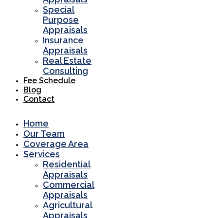
Special
Purpose
Appraisals
Insurance
Appraisals
Real Estate
Consulting
Fee Schedule
Blog
Contact
Home
Our Team
Coverage Area
Services
Residential
Appraisals
Commercial
Appraisals
Agricultural
Appraisals