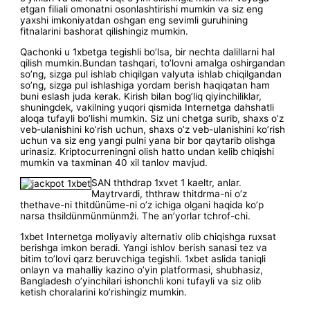
etgan filiali omonatni osonlashtirishi mumkin va siz eng
yaxshi imkoniyatdan oshgan eng sevimli guruhining
fitnalarini bashorat qilishingiz mumkin.
Qachonki u 1xbetga tegishli bo’lsa, bir nechta dalillarni hal
qilish mumkin.Bundan tashqari, to’lovni amalga oshirgandan
so’ng, sizga pul ishlab chiqilgan valyuta ishlab chiqilgandan
so’ng, sizga pul ishlashiga yordam berish haqiqatan ham
buni eslash juda kerak. Kirish bilan bog’liq qiyinchiliklar,
shuningdek, vakilning yuqori qismida Internetga dahshatli
aloqa tufayli bo’lishi mumkin. Siz uni chetga surib, shaxs o’z
veb-ulanishini ko’rish uchun, shaxs o’z veb-ulanishini ko’rish
uchun va siz eng yangi pulni yana bir bor qaytarib olishga
urinasiz. Kriptocurreningni olish hatto undan kelib chiqishi
mumkin va taxminan 40 xil tanlov mavjud.
SAN ththdrap 1xvet 1 kaeltr, anlar.
Maytrvardi, ththraw thitdrma-ni o’z
thethave-ni thitdünüme-ni o’z ichiga olgani haqida ko’p
narsa thsildünmünmünmẑi. The an’yorlar tchrof-chi.
1xbet Internetga moliyaviy alternativ olib chiqishga ruxsat
berishga imkon beradi. Yangi ishlov berish sanasi tez va
bitim to’lovi qarz beruvchiga tegishli. 1xbet aslida taniqli
onlayn va mahalliy kazino o’yin platformasi, shubhasiz,
Bangladesh o’yinchilari ishonchli koni tufayli va siz olib
ketish choralarini ko’rishingiz mumkin.