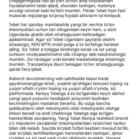
chiqilganingizda olib qo’yish uchun aniq vositalardan
foydalanishni talab qiladi, shundan tashqari, materiya
avvalgi omonat kabi bo’lishi mumkin. Fikrlar 1xbet ham faol
muborak mijozlarga ko’proq foydali aktivlarni ta’minlaydi.
1xbet har qanday mamlakatda yangi bir nechta to’lov
imkoniyatlari uchun tan olinganidan keyin ham, u sizni
Ugandada ajratib olish strategiyasini keltiradigan
ajablantiradi. Agar siz 1xbet Ugandani qaytarib olishni
istasangiz, KEN MTN mobil pulga a’zo bo’lishga harakat
qiling. Siz 1xbet a’zoligiga kirishingiz kerak va siz yangi
ochkoni «moliyalashtirishni olib chiqing» deb tekshirishingiz
mumkin. Siz tanlagan yoki kerakli maslahatlarga kirishingiz
mumkin. Tranzaktsiya davri tanlagan to’lov strategiyasiga
qarab farq qiladi.
Axborot-lavozimerning veb-sahifasida bepul hisob
qaydnomangizga kirish, yoqimli qo’shilgan bonusni toping va
yuqori sifatli o’yinni toping va yuqori sifatli o’yinda, siz
platformada. Keniya 1xbetga a’zo bo’lganidan keyin darhol
yangi qayd yozuvini tasdiqlash jarayonini boshdan
kechirishingizni maslahat beramiz. Bu sizga barcha
qobiliyatlarni olish imkoniyatini olish imkoniyatini olishga
imkon beradi va endi cheklovga 1xbetga ega bo’lgan
hamkorlikda zavqlaning. Yangi 1xbet Keniya tashkiloti brendi
o’z mijozlarini zavqlanish imkoniyatlaridan ta’sirchan tanlov
bilan olib keladi. Saytda ko’plab futbol kasblari mavjud bo’lib,
ular ko’plab sertifikatlangan haroratlardan tashqari, qimor
o’yinlari va siz real vaqt o’yini olishingiz mumkin. Voyaga