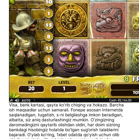
Visa, bank kartasi, qayta ko’rib chiqing va hokazo. Barcha
ish maqsadlar uchun samarali. Fonepe asosan Internetda
saqlanadigan, tugatish, s-ni belgilashga imkon beradigan,
albatta, siz aniq dasturlashingiz mumkin. O’zingizning
daromadingizni qaytarib olishdan oldin, har doim sizning
bankdagi hisobingiz holatda bo’lgan sug’orish talablarini
bajaradi. O’ylab ko’ring, 1xbet odatda qo’yish uchun olib