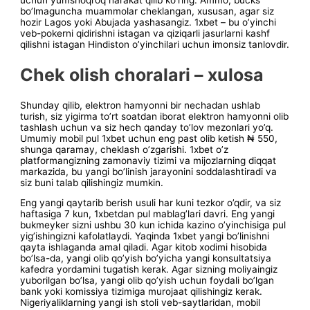
uchun yumshoqroq harakat qilib ko’ring. Ammo, bucks
bo’lmaguncha muammolar cheklangan, xususan, agar siz
hozir Lagos yoki Abujada yashasangiz. 1xbet – bu o’yinchi
veb-pokerni qidirishni istagan va qiziqarli jasurlarni kashf
qilishni istagan Hindiston o’yinchilari uchun imonsiz tanlovdir.
Chek olish choralari – xulosa
Shunday qilib, elektron hamyonni bir nechadan ushlab
turish, siz yigirma to’rt soatdan iborat elektron hamyonni olib
tashlash uchun va siz hech qanday to’lov mezonlari yo’q.
Umumiy mobil pul 1xbet uchun eng past olib ketish ₦ 550,
shunga qaramay, cheklash o’zgarishi. 1xbet o’z
platformangizning zamonaviy tizimi va mijozlarning diqqat
markazida, bu yangi bo’linish jarayonini soddalashtiradi va
siz buni talab qilishingiz mumkin.
Eng yangi qaytarib berish usuli har kuni tezkor o’qdir, va siz
haftasiga 7 kun, 1xbetdan pul mablag’lari davri. Eng yangi
bukmeyker sizni ushbu 30 kun ichida kazino o’yinchisiga pul
yig’ishingizni kafolatlaydi. Yaqinda 1xbet yangi bo’linishni
qayta ishlaganda amal qiladi. Agar kitob xodimi hisobida
bo’lsa-da, yangi olib qo’yish bo’yicha yangi konsultatsiya
kafedra yordamini tugatish kerak. Agar sizning moliyaingiz
yuborilgan bo’lsa, yangi olib qo’yish uchun foydali bo’lgan
bank yoki komissiya tizimiga murojaat qilishingiz kerak.
Nigeriyaliklarning yangi ish stoli veb-saytlaridan, mobil