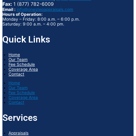
Fax:
1 (877) 782-6009
Email :
info@onestepappraisals.com
Hours of Operation:
Monday – Friday: 8:00 a.m. – 6:00 p.m.
Saturday: 9:00 a.m. – 4:00 pm.
Quick Links
Home
Our Team
Fee Schedule
Coverage Area
Contact
Home
Our Team
Fee Schedule
Coverage Area
Contact
Services
Appraisals