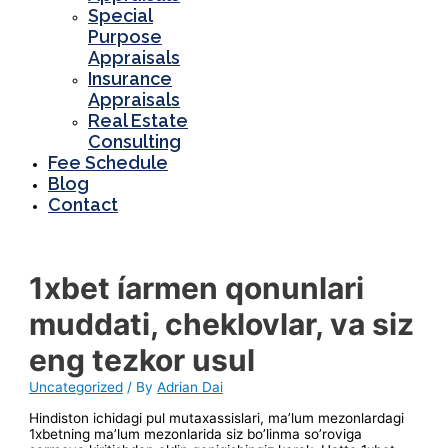
Special
Purpose
Appraisals
Insurance
Appraisals
Real Estate
Consulting
Fee Schedule
Blog
Contact
1xbet íarmen qonunlari
muddati, cheklovlar, va siz
eng tezkor usul
Uncategorized
/ By
Adrian Dai
Hindiston ichidagi pul mutaxassislari, ma’lum mezonlardagi
1xbetning ma’lum mezonlarida siz bo’linma so’roviga