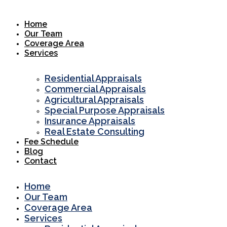
Skip
to
Home
content
Our Team
Coverage Area
Services
Residential Appraisals
Commercial Appraisals
Agricultural Appraisals
Special Purpose Appraisals
Insurance Appraisals
Real Estate Consulting
Fee Schedule
Blog
Contact
Home
Our Team
Coverage Area
Services