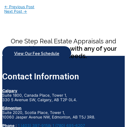
Post
←
Previous Post
Next Post
→
navigation
One Step Real Estate Appraisals and
Consulting
can help with any of your
View Our Fee Schedule
appraisal needs.
Contact Information
Calgary
Suite 1800, Canada Place, Tower 1,
330 5 Avenue SW, Calgary, AB T2P 0L4.
Edmonton
Suite 2020, Scotia Place, Tower 1,
10060 Jasper Avenue NW, Edmonton, AB T5J 3R8.
Phone
:
1 (403) 397-9158
;
1 (780) 695-6207