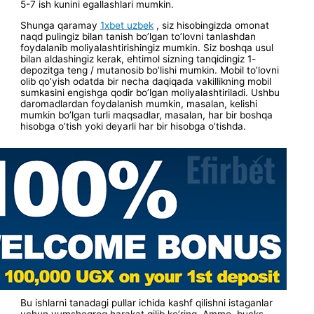
5-7 ish kunini egallashlari mumkin.
Shunga qaramay
1xbet uzbek
, siz hisobingizda omonat
naqd pulingiz bilan tanish bo’lgan to’lovni tanlashdan
foydalanib moliyalashtirishingiz mumkin. Siz boshqa usul
bilan aldashingiz kerak, ehtimol sizning tanqidingiz 1-
depozitga teng / mutanosib bo’lishi mumkin. Mobil to’lovni
olib qo’yish odatda bir necha daqiqada vakillikning mobil
sumkasini engishga qodir bo’lgan moliyalashtiriladi. Ushbu
daromadlardan foydalanish mumkin, masalan, kelishi
mumkin bo’lgan turli maqsadlar, masalan, har bir boshqa
hisobga o’tish yoki deyarli har bir hisobga o’tishda.
Bu ishlarni tanadagi pullar ichida kashf qilishni istaganlar