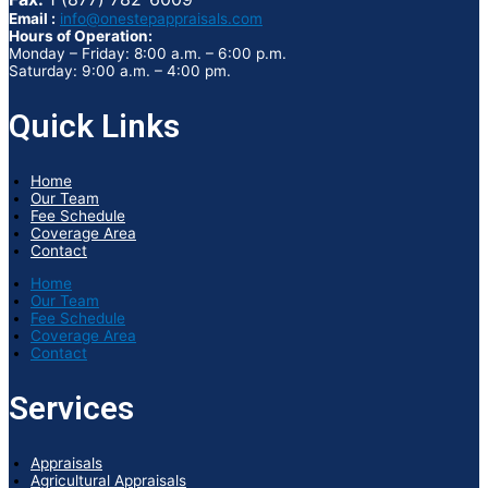
Email :
info@onestepappraisals.com
Hours of Operation:
Monday – Friday: 8:00 a.m. – 6:00 p.m.
Saturday: 9:00 a.m. – 4:00 pm.
Quick Links
Home
Our Team
Fee Schedule
Coverage Area
Contact
Home
Our Team
Fee Schedule
Coverage Area
Contact
Services
Appraisals
Agricultural Appraisals