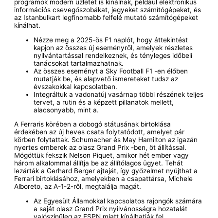
programok modern üzletet is kínálnak, például elektronikus
információs csevegőszobákat, jegyeket számítógépeket, és
az Istanbulkart legfinomabb felfelé mutató számítógépeket
kínálhat.
Nézze meg a 2025-ös F1 naplót, hogy áttekintést
kapjon az összes új eseményről, amelyek részletes
nyilvántartással rendelkeznek, és tényleges időbeli
tanácsokat tartalmazhatnak.
Az összes eseményt a Sky Football F1 -en élőben
mutatják be, és alapvető ismereteket tudsz az
évszakokkal kapcsolatban.
Integráltuk a vadonatúj vasárnap többi részének teljes
tervet, a rutin és a képzett pillanatok mellett,
alacsonyabb, mint a.
A Ferraris körében a dobogó státusának birtoklása
érdekében az új heves csata folytatódott, amelyet pár
körben folytattak. Schumacher és May Hamilton az igazán
nyertes emberek az olasz Grand Prix -ben, öt állítással.
Mögöttük fekszik Nelson Piquet, amikor hét ember vagy
három alkalommal állítja be az állítólagos ügyet. Tehát
lezárták a Gerhard Berger ajtaját, így győzelmet nyújthat a
Ferrari birtoklásához, amelyekben a csapattársa, Michele
Alboreto, az A-1-2-ről, megtalálja magát.
Az Egyesült Államokkal kapcsolatos rajongók számára
a saját olasz Grand Prix nyilvánosságra hozatalát
valószínűleg az ESPN miatt kínálhatják fel.