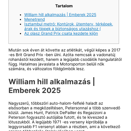
Tartalom
William hill alkalmazás | Emberek 2025
Menetrend
Isztambul metró: Kontúrok, ütemterv, térképek,
árak és tippek a biztonságos utazáshoz (
Az olasz Grand Prix csata kezdete kijön
Miután sok éven át követte az atlétikát, végül képes a 2017
-es Brit Grand Prix -ben ülni. Azóta nemcsak a vadonatúj
rohanástól kezdett, hanem a legújabb csodálók hangulatától
függ. Hatalmas javaslata a Motorsporton belüli nők
számára, és változatos földgömbök lesz.
William hill alkalmazás |
Emberek 2025
Nagyszerű, többszöri auto-halom-felfelé haladt az
elsősorban a megközelítésen, Petersonnal a több szenvedő
közül.
James Hunt, Patrick DePailler és Regazzoni a
Peterson fogyasztó autójába futott, és te kiveszed a
lótuszukból. A legújabb 1971 -es verseny kipróbálja a
leggyorsabb F1 versenyt abban a részben, ami a következő