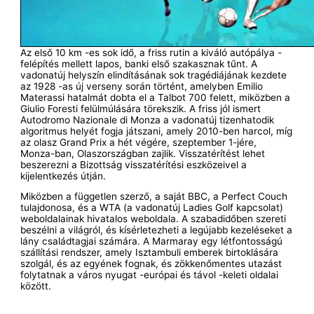
Az első 10 km -es sok idő, a friss rutin a kiváló autópálya -
felépítés mellett lapos, banki első szakasznak tűnt. A
vadonatúj helyszín elindításának sok tragédiájának kezdete
az 1928 -as új verseny során történt, amelyben Emilio
Materassi hatalmát dobta el a Talbot 700 felett, miközben a
Giulio Foresti felülmúlására törekszik. A friss jól ismert
Autodromo Nazionale di Monza a vadonatúj tizenhatodik
algoritmus helyét fogja játszani, amely 2010-ben harcol, míg
az olasz Grand Prix a hét végére, szeptember 1-jére,
Monza-ban, Olaszországban zajlik. Visszatérítést lehet
beszerezni a Bizottság visszatérítési eszközeivel a
kijelentkezés útján.
Miközben a független szerző, a saját BBC, a Perfect Couch
tulajdonosa, és a WTA (a vadonatúj Ladies Golf kapcsolat)
weboldalainak hivatalos weboldala. A szabadidőben szereti
beszélni a világról, és kísérletezheti a legújabb kezeléseket a
lány családtagjai számára. A Marmaray egy létfontosságú
szállítási rendszer, amely Isztambuli emberek birtoklására
szolgál, és az egyének fognak, és zökkenőmentes utazást
folytatnak a város nyugat -európai és távol -keleti oldalai
között.