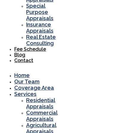
Special
Purpose
Appraisals
Insurance
Appraisals
Real Estate
Consulting
Fee Schedule
Blog
Contact
Home
Our Team
Coverage Area
Services
Residential
Appraisals
Commercial
Appraisals
Agricultural
Appraisals