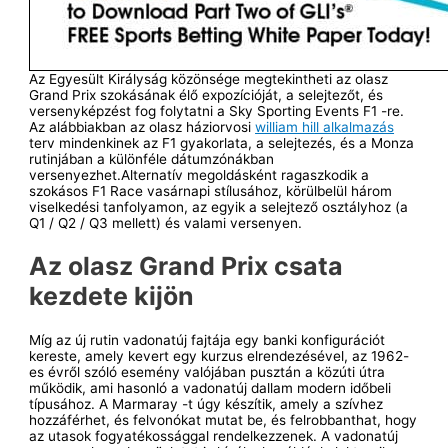
Az Egyesült Királyság közönsége megtekintheti az olasz
Grand Prix szokásának élő expozícióját, a selejtezőt, és
versenyképzést fog folytatni a Sky Sporting Events F1 -re.
Az alábbiakban az olasz háziorvosi
william hill alkalmazás
terv mindenkinek az F1 gyakorlata, a selejtezés, és a Monza
rutinjában a különféle dátumzónákban
versenyezhet.Alternatív megoldásként ragaszkodik a
szokásos F1 Race vasárnapi stílusához, körülbelül három
viselkedési tanfolyamon, az egyik a selejtező osztályhoz (a
Q1 / Q2 / Q3 mellett) és valami versenyen.
Az olasz Grand Prix csata
kezdete kijön
Míg az új rutin vadonatúj fajtája egy banki konfigurációt
kereste, amely kevert egy kurzus elrendezésével, az 1962-
es évről szóló esemény valójában pusztán a közúti útra
működik, ami hasonló a vadonatúj dallam modern időbeli
típusához. A Marmaray -t úgy készítik, amely a szívhez
hozzáférhet, és felvonókat mutat be, és felrobbanthat, hogy
az utasok fogyatékossággal rendelkezzenek. A vadonatúj