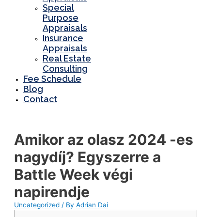
Special
Purpose
Appraisals
Insurance
Appraisals
Real Estate
Consulting
Fee Schedule
Blog
Contact
Amikor az olasz 2024 -es
nagydíj? Egyszerre a
Battle Week végi
napirendje
Uncategorized
/ By
Adrian Dai