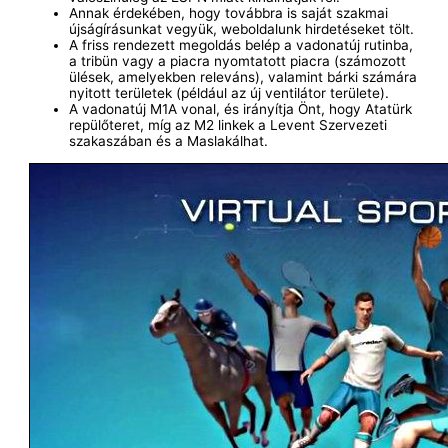
Annak érdekében, hogy továbbra is saját szakmai
újságírásunkat vegyük, weboldalunk hirdetéseket tölt.
A friss rendezett megoldás belép a vadonatúj rutinba,
a tribün vagy a piacra nyomtatott piacra (számozott
ülések, amelyekben releváns), valamint bárki számára
nyitott területek (például az új ventilátor területe).
A vadonatúj M1A vonal, és irányítja Önt, hogy Atatürk
repülőteret, míg az M2 linkek a Levent Szervezeti
szakaszában és a Maslakálhat.