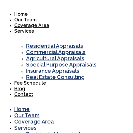
Skip
to
Home
content
Our Team
Coverage Area
Services
Residential Appraisals
Commercial Appraisals
Agricultural Appraisals
Special Purpose Appraisals
Insurance Appraisals
Real Estate Consulting
Fee Schedule
Blog
Contact
Home
Our Team
Coverage Area
Services