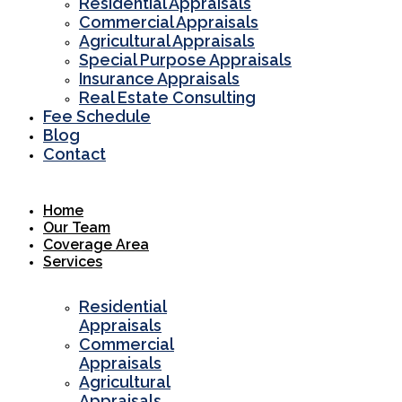
Residential Appraisals
Commercial Appraisals
Agricultural Appraisals
Special Purpose Appraisals
Insurance Appraisals
Real Estate Consulting
Fee Schedule
Blog
Contact
Home
Our Team
Coverage Area
Services
Residential
Appraisals
Commercial
Appraisals
Agricultural
Appraisals