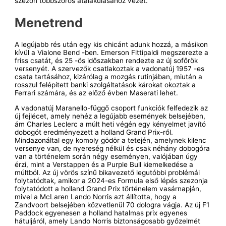
szezon többszörös átalakulásához vezet.
Menetrend
A legújabb rés után egy kis chicánt adunk hozzá, a másikon
kívül a Vialone Bend -ben. Emerson Fittipaldi megszerezte a
friss csatát, és 25 -ös időszakban rendezte az új sofőrök
versenyét. A szervezők csatlakoztak a vadonatúj 1957 -es
csata tartásához, kizárólag a mozgás rutinjában, miután a
rosszul felépített banki szolgáltatások károkat okoztak a
Ferrari számára, és az előző évben Maserati lehet.
A vadonatúj Maranello-függő csoport funkciók felfedezik az
új fejlécet, amely nehéz a legújabb események belsejében,
ám Charles Leclerc a múlt heti végén egy kényelmet javító
dobogót eredményezett a holland Grand Prix-ről.
Mindazonáltal egy komoly gödör a tetején, amelynek kilenc
versenye van, de nyereség nélkül és csak néhány dobogóra
van a történelem során négy eseményen, valójában úgy
érzi, mint a Verstappen és a Purple Bull kiemelkedése a
múltból. Az új vörös színű bikavezető legutóbbi problémái
folytatódtak, amikor a 2024-es Formula első lépés szezonja
folytatódott a holland Grand Prix történelem vasárnapján,
mivel a McLaren Lando Norris azt állította, hogy a
Zandvoort belsejében közvetlenül 70 dologra vágja. Az új F1
Paddock egyenesen a holland hatalmas prix egyenes
hátuljáról, amely Lando Norris biztonságosabb győzelmét