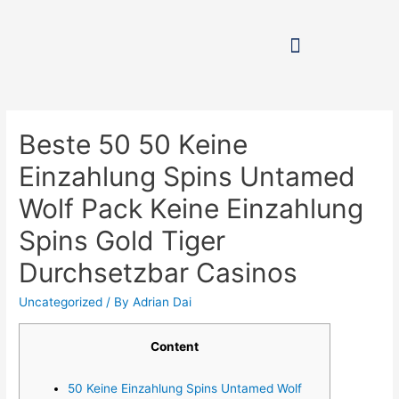
Beste 50 50 Keine
Einzahlung Spins Untamed
Wolf Pack Keine Einzahlung
Spins Gold Tiger
Durchsetzbar Casinos
Uncategorized
/ By
Adrian Dai
Content
50 Keine Einzahlung Spins Untamed Wolf