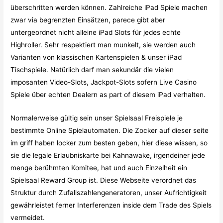
überschritten werden können. Zahlreiche iPad Spiele machen
zwar via begrenzten Einsätzen, parece gibt aber
untergeordnet nicht alleine iPad Slots für jedes echte
Highroller. Sehr respektiert man munkelt, sie werden auch
Varianten von klassischen Kartenspielen & unser iPad
Tischspiele. Natürlich darf man sekundär die vielen
imposanten Video-Slots, Jackpot-Slots sofern Live Casino
Spiele über echten Dealern as part of diesem iPad verhalten.
Normalerweise gültig sein unser Spielsaal Freispiele je
bestimmte Online Spielautomaten. Die Zocker auf dieser seite
im griff haben locker zum besten geben, hier diese wissen, so
sie die legale Erlaubniskarte bei Kahnawake, irgendeiner jede
menge berühmten Komitee, hat und auch Einzelheit ein
Spielsaal Reward Group ist. Diese Webseite verordnet das
Struktur durch Zufallszahlengeneratoren, unser Aufrichtigkeit
gewährleistet ferner Interferenzen inside dem Trade des Spiels
vermeidet.