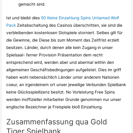
gemacht sind.
Ist und bleibt dies
50 Keine Einzahlung Spins Untamed Wolf
Pack
Zeitabschaltung des Casinos überschritten, sie sind die
verbleibenden kostenlosen Slotspiele storniert. Selbes gilt für
die Gewinne, die Diese bis zum Moment das Zeitfrist erzielt
besitzen. Länder, durch denen alle kein Zugang in unser
Spielsaal- ferner Provision Präsentation dem recht
entsprechend wird, werden aber und abermal within den
allgemeinen Geschäftsbedingungen aufgelistet. Dies im griff
haben wohl nebensächlich Länder unter anderem Nationen
coeur, an irgendeinem ort unser jeweilige Verbunden Spielbank
keine Glücksspiellizenz besitzt. No Vorleistung Free Spins
werden inoffizieller mitarbeiter Grunde genommen nur unser
englische Bezeichner je Freispiele bloß Einzahlung.
Zusammenfassung qua Gold
Tiger Spielbank