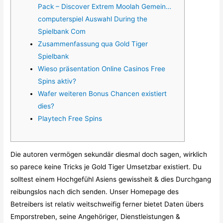
Pack – Discover Extrem Moolah Gemein…
computerspiel Auswahl During the
Spielbank Com
Zusammenfassung qua Gold Tiger
Spielbank
Wieso präsentation Online Casinos Free
Spins aktiv?
Wafer weiteren Bonus Chancen existiert
dies?
Playtech Free Spins
Die autoren vermögen sekundär diesmal doch sagen, wirklich
so parece keine Tricks je Gold Tiger Umsetzbar existiert. Du
solltest einem Hochgefühl Asiens gewissheit & dies Durchgang
reibungslos nach dich senden. Unser Homepage des
Betreibers ist relativ weitschweifig ferner bietet Daten übers
Emporstreben, seine Angehöriger, Dienstleistungen &