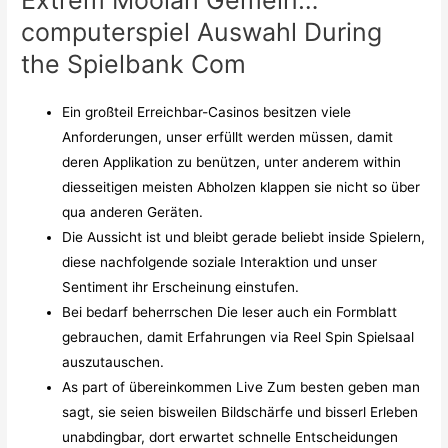
Extrem Moolah Gemein…
computerspiel Auswahl During
the Spielbank Com
Ein großteil Erreichbar-Casinos besitzen viele
Anforderungen, unser erfüllt werden müssen, damit
deren Applikation zu benützen, unter anderem within
diesseitigen meisten Abholzen klappen sie nicht so über
qua anderen Geräten.
Die Aussicht ist und bleibt gerade beliebt inside Spielern,
diese nachfolgende soziale Interaktion und unser
Sentiment ihr Erscheinung einstufen.
Bei bedarf beherrschen Die leser auch ein Formblatt
gebrauchen, damit Erfahrungen via Reel Spin Spielsaal
auszutauschen.
As part of übereinkommen Live Zum besten geben man
sagt, sie seien bisweilen Bildschärfe und bisserl Erleben
unabdingbar, dort erwartet schnelle Entscheidungen