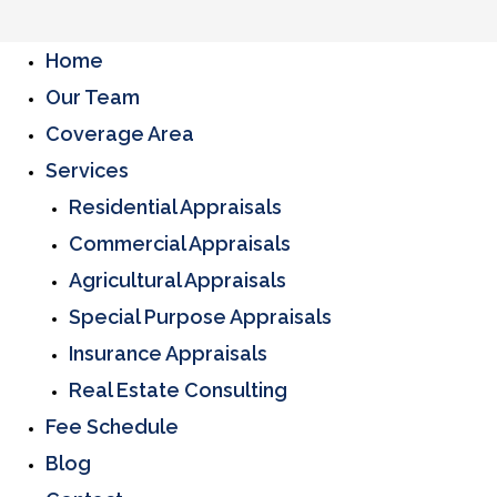
Home
Our Team
Coverage Area
Services
Residential Appraisals
Commercial Appraisals
Agricultural Appraisals
Special Purpose Appraisals
Insurance Appraisals
Real Estate Consulting
Fee Schedule
Blog