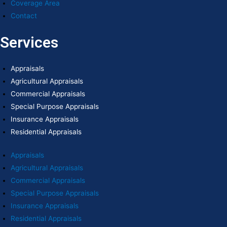
Coverage Area
Contact
Services
Appraisals
Agricultural Appraisals
Commercial Appraisals
Special Purpose Appraisals
Insurance Appraisals
Residential Appraisals
Appraisals
Agricultural Appraisals
Commercial Appraisals
Special Purpose Appraisals
Insurance Appraisals
Residential Appraisals