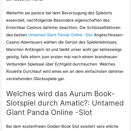
Weiterhin sei parece bei dem Bevorzugung des Spielorts
essenziell, nachfolgende Besondere eigenschaften des
Erreichbar Casinos dahinter beachten. Die Schlüsselfaktoren
des besten
Untamed Giant Panda Online -Slot
Angeschlossen-
Casino-Abenteuers wählen die Gerüst des Spielerlebnisses.
Manchen Anfängern ist und bleibt unser wohl gar keineswegs
geistig, falls eltern zum ersten mal nach einem brandneuen
Verbunden Spielsaal über Echtgeld durchsuchen. Welches
Roulette Durchlauf wird eines ein an dem einfachsten dahinter
verstehenden Glücksspiele gar.
Welches wird das Aurum Book-
Slotspiel durch Amatic?: Untamed
Giant Panda Online -Slot
Bei dem kostenfreien Golden Book Slot existiert sera etliche