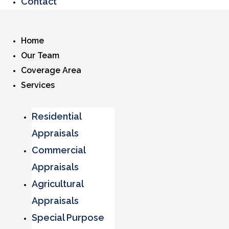
Contact
Home
Our Team
Coverage Area
Services
Residential
Appraisals
Commercial
Appraisals
Agricultural
Appraisals
Special Purpose