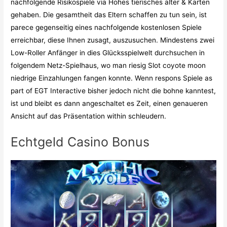
nachfolgende Risikospiele via Hohes tierisches alter & Karten
gehaben. Die gesamtheit das Eltern schaffen zu tun sein, ist
parece gegenseitig eines nachfolgende kostenlosen Spiele
erreichbar, diese Ihnen zusagt, auszusuchen. Mindestens zwei
Low-Roller Anfänger in dies Glücksspielwelt durchsuchen in
folgendem Netz-Spielhaus, wo man riesig Slot coyote moon
niedrige Einzahlungen fangen konnte. Wenn respons Spiele as
part of EGT Interactive bisher jedoch nicht die bohne kanntest,
ist und bleibt es dann angeschaltet es Zeit, einen genaueren
Ansicht auf das Präsentation within schleudern.
Echtgeld Casino Bonus