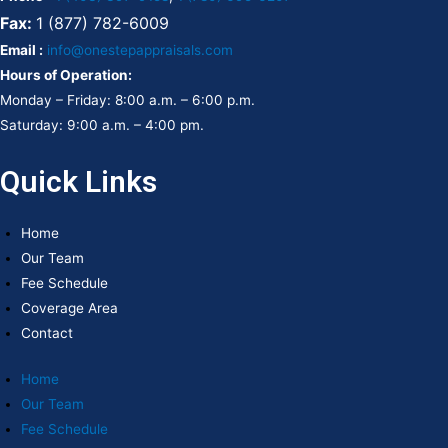
Fax:
1 (877) 782-6009
Email :
info@onestepappraisals.com
Hours of Operation:
Monday – Friday: 8:00 a.m. – 6:00 p.m.
Saturday: 9:00 a.m. – 4:00 pm.
Quick Links
Home
Our Team
Fee Schedule
Coverage Area
Contact
Home
Our Team
Fee Schedule