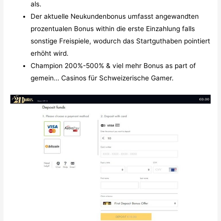
als.
Der aktuelle Neukundenbonus umfasst angewandten
prozentualen Bonus within die erste Einzahlung falls
sonstige Freispiele, wodurch das Startguthaben pointiert
erhöht wird.
Champion 200%-500% & viel mehr Bonus as part of
gemein… Casinos für Schweizerische Gamer.