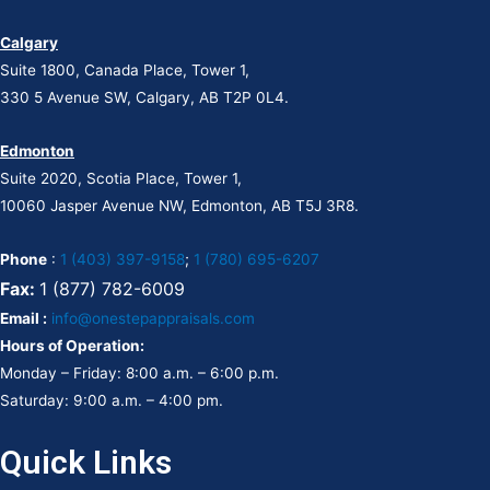
Calgary
Suite 1800, Canada Place, Tower 1,
330 5 Avenue SW, Calgary, AB T2P 0L4.
Edmonton
Suite 2020, Scotia Place, Tower 1,
10060 Jasper Avenue NW, Edmonton, AB T5J 3R8.
Phone
:
1 (403) 397-9158
;
1 (780) 695-6207
Fax:
1 (877) 782-6009
Email :
info@onestepappraisals.com
Hours of Operation:
Monday – Friday: 8:00 a.m. – 6:00 p.m.
Saturday: 9:00 a.m. – 4:00 pm.
Quick Links