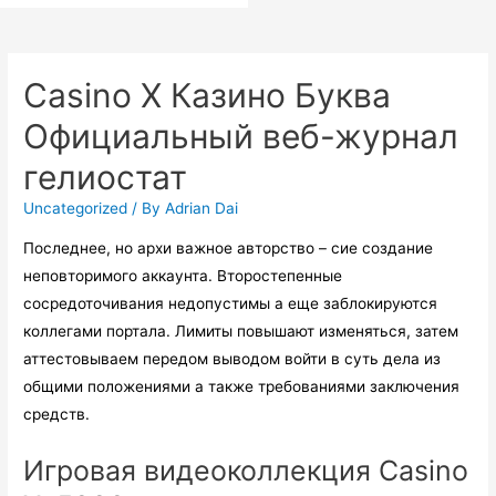
Casino X Казино Буква
Официальный веб-журнал
гелиостат
Uncategorized
/ By
Adrian Dai
Последнее, но архи важное авторство – сие создание
неповторимого аккаунта. Второстепенные
сосредоточивания недопустимы а еще заблокируются
коллегами портала.
Лимиты повышают изменяться, затем
аттестовываем передом выводом войти в суть дела из
общими положениями а также требованиями заключения
средств.
Игровая видеоколлекция Casino