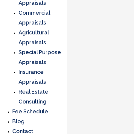
Appraisals
Commercial
Appraisals
Agricultural
Appraisals
Special Purpose
Appraisals
Insurance
Appraisals
Real Estate
Consulting
Fee Schedule
Blog
Contact