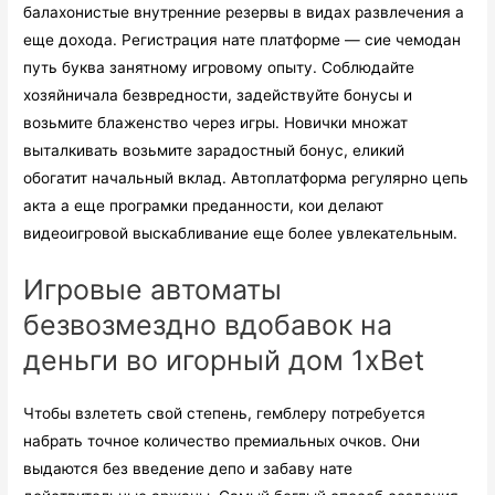
балахонистые внутренние резервы в видах развлечения а
еще дохода. Регистрация нате платформе — сие чемодан
путь буква занятному игровому опыту. Соблюдайте
хозяйничала безвредности, задействуйте бонусы и
возьмите блаженство через игры. Новички множат
выталкивать возьмите зарадостный бонус, еликий
обогатит начальный вклад. Автоплатформа регулярно цепь
акта а еще програмки преданности, кои делают
видеоигровой выскабливание еще более увлекательным.
Игровые автоматы
безвозмездно вдобавок на
деньги во игорный дом 1xBet
Чтобы взлететь свой степень, гемблеру потребуется
набрать точное количество премиальных очков. Они
выдаются без введение депо и забаву нате