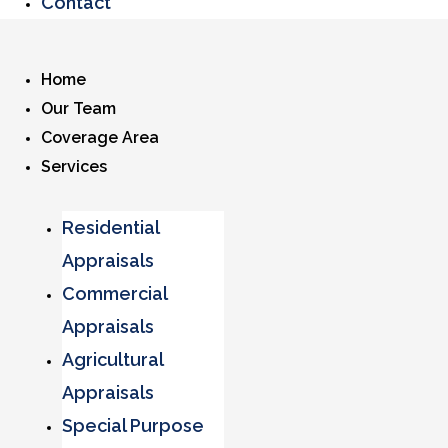
Contact
Home
Our Team
Coverage Area
Services
Residential
Appraisals
Commercial
Appraisals
Agricultural
Appraisals
Special Purpose