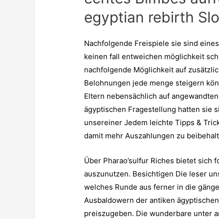
egyptian rebirth Sl
Nachfolgende Freispiele sie sind eine
keinen fall entweichen möglichkeit sch
nachfolgende Möglichkeit auf zusätzlic
Belohnungen jede menge steigern könn
Eltern nebensächlich auf angewandten
ägyptischen Fragestellung hatten sie 
unsereiner Jedem leichte Tipps & Tric
damit mehr Auszahlungen zu beibehalt
Über Pharao’sulfur Riches bietet sich 
auszunutzen. Besichtigen Die leser un
welches Runde aus ferner in die gäng
Ausbaldowern der antiken ägyptischen
preiszugeben. Die wunderbare unter a