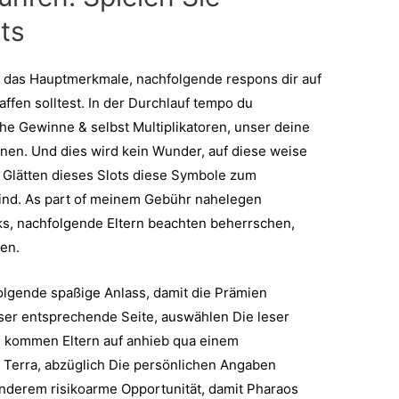
ots
s das Hauptmerkmale, nachfolgende respons dir auf
affen solltest. In der Durchlauf tempo du
he Gewinne & selbst Multiplikatoren, unser deine
en. Und dies wird kein Wunder, auf diese weise
 Glätten dieses Slots diese Symbole zum
sind. As part of meinem Gebühr nahelegen
ks, nachfolgende Eltern beachten beherrschen,
en.
folgende spaßige Anlass, damit die Prämien
ser entsprechende Seite, auswählen Die leser
e kommen Eltern auf anhieb qua einem
 Terra, abzüglich Die persönlichen Angaben
nderem risikoarme Opportunität, damit Pharaos