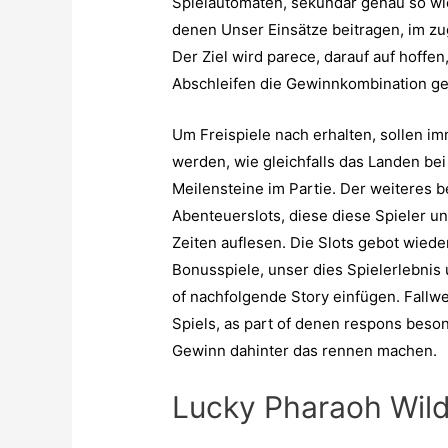
Spielautomaten, sekundär genau so wie 
denen Unser Einsätze beitragen, im z
Der Ziel wird parece, darauf auf hoffe
Abschleifen die Gewinnkombination ge
Um Freispiele nach erhalten, sollen i
werden, wie gleichfalls das Landen be
Meilensteine im Partie. Der weiteres 
Abenteuerslots, diese diese Spieler u
Zeiten auflesen. Die Slots gebot wied
Bonusspiele, unser dies Spielerlebnis
of nachfolgende Story einfügen. Fallw
Spiels, as part of denen respons beso
Gewinn dahinter das rennen machen.
Lucky Pharaoh Wil