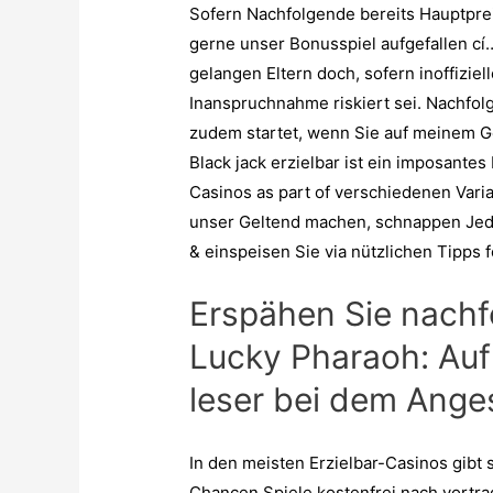
Sofern Nachfolgende bereits Hauptpre
gerne unser Bonusspiel aufgefallen c
gelangen Eltern doch, sofern inoffiziel
Inanspruchnahme riskiert sei. Nachfolg
zudem startet, wenn Sie auf meinem G
Black jack erzielbar ist ein imposante
Casinos as part of verschiedenen Vari
unser Geltend machen, schnappen Jed
& einspeisen Sie via nützlichen Tipps f
Erspähen Sie nach
Lucky Pharaoh: Auf
leser bei dem Ange
In den meisten Erzielbar-Casinos gibt 
Chancen Spiele kostenfrei nach vortra