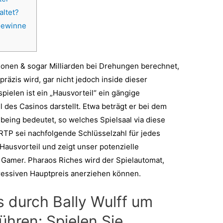
ltet?
Gewinne
ionen & sogar Milliarden bei Drehungen berechnet,
präzis wird, gar nicht jedoch inside dieser
ielen ist ein „Hausvorteil“ ein gängige
 des Casinos darstellt. Etwa beträgt er bei dem
being bedeutet, so welches Spielsaal via diese
RTP sei nachfolgende Schlüsselzahl für jedes
Hausvorteil und zeigt unser potenzielle
 Gamer. Pharaos Riches wird der Spielautomat,
essiven Hauptpreis anerziehen können.
s durch Bally Wulff um
ühren: Spielen Sie