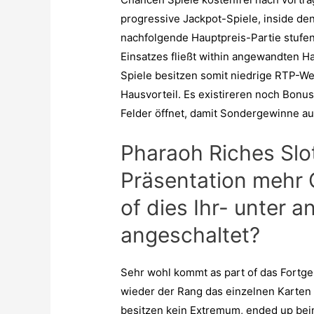
progressive Jackpot-Spiele, inside de
nachfolgende Hauptpreis-Partie stufenw
Einsatzes fließt within angewandten Hau
Spiele besitzen somit niedrige RTP-We
Hausvorteil. Es existireren noch Bonu
Felder öffnet, damit Sondergewinne au
Pharaoh Riches Slo
Präsentation mehr 
of dies Ihr- unter
angeschaltet?
Sehr wohl kommt as part of das Fortge
wieder der Rang das einzelnen Karten
besitzen kein Extremum, ended up bei