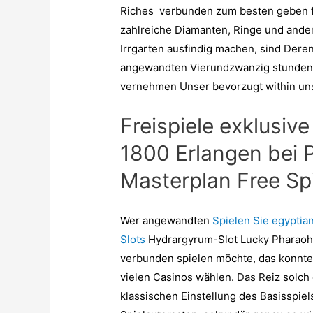
Riches verbunden zum besten geben f
zahlreiche Diamanten, Ringe und andere
Irrgarten ausfindig machen, sind Deren
angewandten Vierundzwanzig stunden as
vernehmen Unser bevorzugt within un
Freispiele exklusiv
1800 Erlangen bei 
Masterplan Free Sp
Wer angewandten
Spielen Sie egyptian
Slots
Hydrargyrum-Slot Lucky Pharao
verbunden spielen möchte, das konnte
vielen Casinos wählen. Das Reiz solch 
klassischen Einstellung des Basisspie