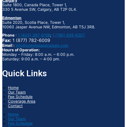
Calgary
Suite 1800, Canada Place, Tower 1,
330 5 Avenue SW, Calgary, AB T2P 0L4.
Edmonton
Suite 2020, Scotia Place, Tower 1,
10060 Jasper Avenue NW, Edmonton, AB T5J 3R8.
Phone
:
1 (403) 397-9158
;
1 (780) 695-6207
Fax:
1 (877) 782-6009
Email :
info@onestepappraisals.com
Hours of Operation:
Monday – Friday: 8:00 a.m. – 6:00 p.m.
Saturday: 9:00 a.m. – 4:00 pm.
Quick Links
Home
Our Team
Fee Schedule
Coverage Area
Contact
Home
Our Team
Fee Schedule