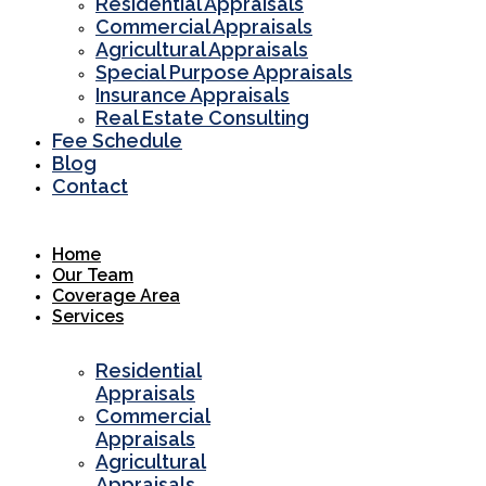
Residential Appraisals
Commercial Appraisals
Agricultural Appraisals
Special Purpose Appraisals
Insurance Appraisals
Real Estate Consulting
Fee Schedule
Blog
Contact
Home
Our Team
Coverage Area
Services
Residential
Appraisals
Commercial
Appraisals
Agricultural
Appraisals