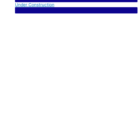
Under Construction
Menu Toggle