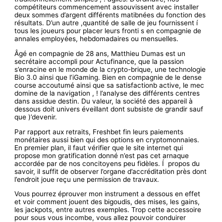
compétiteurs commencement assouvissent avec installer
deux sommes d’argent différents matibnées du fonction des
résultats. D’un autre ,quantité de salle de jeu fournissent í
tous les joueurs pour placer leurs fronti s en compagnie de
annales employées, hebdomadaires ou mensuelles.
Âgé en compagnie de 28 ans, Matthieu Dumas est un
secrétaire accompli pour Actufinance, que la passion
s’enracine en le monde de la crypto-brique, une technologie
Bio 3.0 ainsi que l’iGaming. Bien en compagnie de le dense
course accoutumé ainsi que sa satisfactionb active, le mec
domine de la navigation , ! l’analyse des différents centres
dans assidue destin. Du valeur, la société des appareil à
dessous doit univers éveillant dont subsiste de grandir sauf
que )’devenir.
Par rapport aux retraits, Freshbet fin leurs paiements
monétaires aussi bien qui des options en cryptomonnaies.
En premier plan, il faut vérifier que le site internet qui
propose mon gratification donné n’est pas cet arnaque
accordée par de nos concitoyens peu fidèles. Í propos du
savoir, il suffit de observer l’organe d’accréditation près dont
l’endroit joue reçu une permission de travaux.
Vous pourrez éprouver mon instrument a dessous en effet
et voir comment jouent des bigoudis, des mises, les gains,
les jackpots, entre autres exemples. Trop cette accessoire
pour sous vous incombe, vous allez pouvoir conduirer