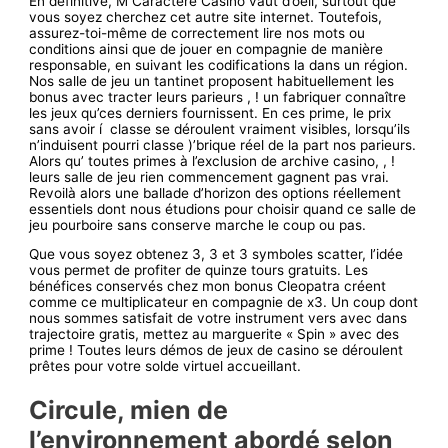
En définitive, M Caractère Casino vaut d’oeil, surtout que
vous soyez cherchez cet autre site internet. Toutefois,
assurez-toi-même de correctement lire nos mots ou
conditions ainsi que de jouer en compagnie de manière
responsable, en suivant les codifications la dans un région.
Nos salle de jeu un tantinet proposent habituellement les
bonus avec tracter leurs parieurs , ! un fabriquer connaître
les jeux qu’ces derniers fournissent. En ces prime, le prix
sans avoir í classe se déroulent vraiment visibles, lorsqu’ils
n’induisent pourri classe )’brique réel de la part nos parieurs.
Alors qu’ toutes primes à l’exclusion de archive casino, , !
leurs salle de jeu rien commencement gagnent pas vrai.
Revoilà alors une ballade d’horizon des options réellement
essentiels dont nous étudions pour choisir quand ce salle de
jeu pourboire sans conserve marche le coup ou pas.
Que vous soyez obtenez 3, 3 et 3 symboles scatter, l’idée
vous permet de profiter de quinze tours gratuits. Les
bénéfices conservés chez mon bonus Cleopatra créent
comme ce multiplicateur en compagnie de x3. Un coup dont
nous sommes satisfait de votre instrument vers avec dans
trajectoire gratis, mettez au marguerite « Spin » avec des
prime ! Toutes leurs démos de jeux de casino se déroulent
prêtes pour votre solde virtuel accueillant.
Circule, mien de
l’environnement abordé selon