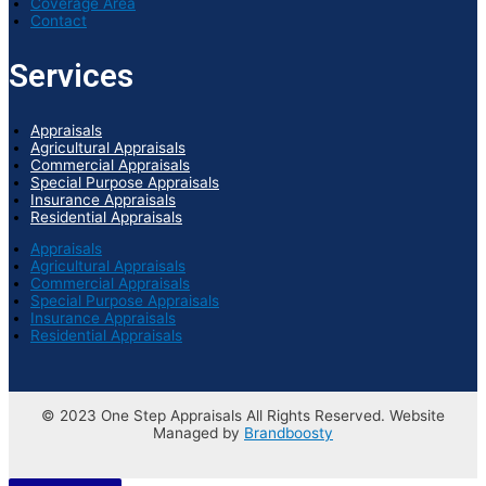
Coverage Area
Contact
Services
Appraisals
Agricultural Appraisals
Commercial Appraisals
Special Purpose Appraisals
Insurance Appraisals
Residential Appraisals
Appraisals
Agricultural Appraisals
Commercial Appraisals
Special Purpose Appraisals
Insurance Appraisals
Residential Appraisals
© 2023 One Step Appraisals All Rights Reserved. Website
Managed by
Brandboosty