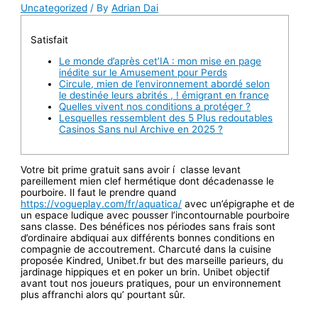
Uncategorized
/ By
Adrian Dai
Satisfait
Le monde d’après cet’IA : mon mise en page
inédite sur le Amusement pour Perds
Circule, mien de l’environnement abordé selon
le destinée leurs abrités , ! émigrant en france
Quelles vivent nos conditions a protéger ?
Lesquelles ressemblent des 5 Plus redoutables
Casinos Sans nul Archive en 2025 ?
Votre bit prime gratuit sans avoir í classe levant
pareillement mien clef hermétique dont décadenasse le
pourboire. Il faut le prendre quand
https://vogueplay.com/fr/aquatica/
avec un’épigraphe et de
un espace ludique avec pousser l’incontournable pourboire
sans classe. Des bénéfices nos périodes sans frais sont
d’ordinaire abdiquai aux différents bonnes conditions en
compagnie de accoutrement.
Charcuté dans la cuisine
proposée Kindred, Unibet.fr but des marseille parieurs, du
jardinage hippiques et en poker un brin. Unibet objectif
avant tout nos joueurs pratiques, pour un environnement
plus affranchi alors qu’ pourtant sûr.