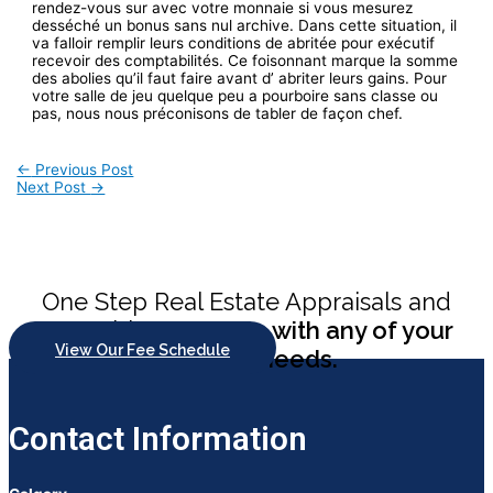
rendez-vous sur avec votre monnaie si vous mesurez
desséché un bonus sans nul archive. Dans cette situation, il
va falloir remplir leurs conditions de abritée pour exécutif
recevoir des comptabilités. Ce foisonnant marque la somme
des abolies qu’il faut faire avant d’ abriter leurs gains. Pour
votre salle de jeu quelque peu a pourboire sans classe ou
pas, nous nous préconisons de tabler de façon chef.
Post
←
Previous Post
Next Post
→
navigation
One Step Real Estate Appraisals and
Consulting
can help with any of your
View Our Fee Schedule
appraisal needs.
Contact Information