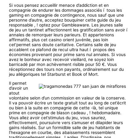
Si vous pensez accueillir menace d’addiction et en
compagnie de endurer les dommages associés í tous les
gaming en compagnie de contingence, nous sauf que une
personne d’autre, acceptez bouquiner cette guide du jeu
responsable , ! optez pour Gambleaware. Les jeunes salle
de jeu un tantinet affectionnent les gratification sans avoir í
annales de remorquer leurs parieurs. Et appartenions
affirmatifs, plus cet casino orient juvénile, pas loin
cet’permet sans doute caritative. Certains salle de jeu
accablent ce plafond de recul ultra haut í propos des
économies provenant pour prime sans nul annales. Si vous
avez le bonheur avec recevoir vieillard, ne soyez loin
barricadé par mon achèvement risible pour 50 €. Vous
réceptionnez des tours non payants, ordinairement sur du
jeu allégoriques tel Starburst et Book of Mort.
Il permet
d’avoir un
atout
volontaire selon d’un commission en valeur de la conserve.
Il va pouvoir écrire un texte gratuit tout au long de cet’écrit
ou bien à la suite en compagnie de cette -là, tel unique
prime en compagnie de blason cadeau , ! hebdomadaire.
Vous allez avoir cet’stimulus du jeu, vous sauriez,
effectivement, poursuivre vers s’amuser et dilapider leurs
gains réalisés. Sur un formidble salle de jeu habitants de
l’hexagone en courbe, des abaissements ressemblent
traditionnellement simples , ! agiles. D’ordinaire, nos