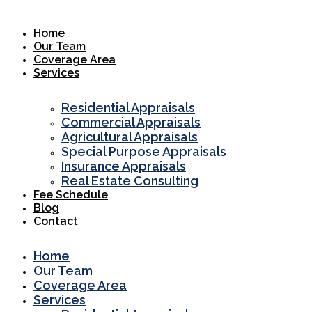
Skip
to
Home
content
Our Team
Coverage Area
Services
Residential Appraisals
Commercial Appraisals
Agricultural Appraisals
Special Purpose Appraisals
Insurance Appraisals
Real Estate Consulting
Fee Schedule
Blog
Contact
Home
Our Team
Coverage Area
Services