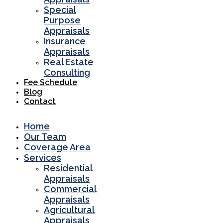
Special
Purpose
Appraisals
Insurance
Appraisals
Real Estate
Consulting
Fee Schedule
Blog
Contact
Home
Our Team
Coverage Area
Services
Residential
Appraisals
Commercial
Appraisals
Agricultural
Appraisals