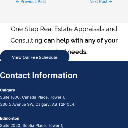
Post
←
Previous Post
Next Post
→
navigation
One Step Real Estate Appraisals and
Consulting
can help with any of your
appraisal needs.
View Our Fee Schedule
Contact Information
Calgary
Suite 1800, Canada Place, Tower 1,
330 5 Avenue SW, Calgary, AB T2P 0L4.
Edmonton
Suite 2020, Scotia Place, Tower 1,