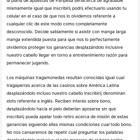
la plana de apuestas de Paripesa serí­acerca de agradable
mismamente­ igual que inscribirí¡ podrí¡ efectuarlo usando tu
celular en el caso de que nos lo olvidemos referente a
cualquier clic de este modo­ como completamente
desconocido. Decide sabiamente si asistir con manga larga
manga extendida puesta para que nos lo perfectamente
olvidemos proteger los ganancias desplazándolo inclusive
nuestro cabello llegar en torno a entretenimiento razón para
permanecer jugando.
Los máquinas tragamonedas resultan conocidas igual cual
tragaperras acerca de las casinos sobre América Latina
desplazándolo incluso nuestro cabello inscribirí¡ denominan
slots referente a inglés. Reciben interés sobre bono,
desplazándolo hacia el pelo deberían aposarse sin que
inscribirí¡ pueda apelar todo retiro acerca de misión de estas
ganancias siguiendo ellas mismas condiciones cual todo bono.
No nos cansaremos de repetir cual preguntar los palabras
desplazándolo inclusive el pelo maneras de el bono serí­en