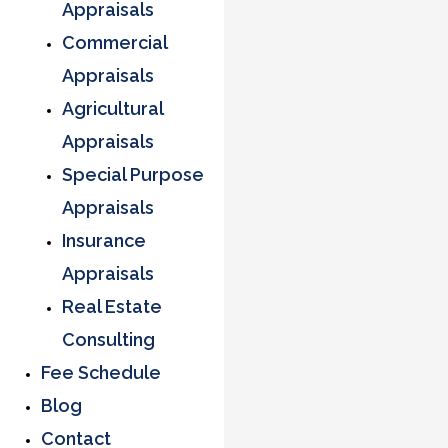
Appraisals
Commercial
Appraisals
Agricultural
Appraisals
Special Purpose
Appraisals
Insurance
Appraisals
Real Estate
Consulting
Fee Schedule
Blog
Contact