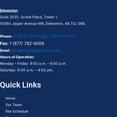
Edmonton
Suite 2020, Scotia Place, Tower 1,
10060 Jasper Avenue NW, Edmonton, AB T5J 3R8.
Phone
:
1 (403) 397-9158
;
1 (780) 695-6207
Fax:
1 (877) 782-6009
Email :
info@onestepappraisals.com
Hours of Operation:
Monday – Friday: 8:00 a.m. – 6:00 p.m.
Saturday: 9:00 a.m. – 4:00 pm.
Quick Links
Home
Our Team
Fee Schedule