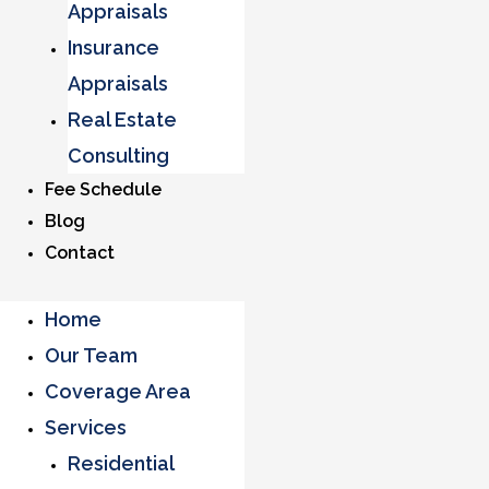
Appraisals
Insurance
Appraisals
Real Estate
Consulting
Fee Schedule
Blog
Contact
Home
Our Team
Coverage Area
Services
Residential