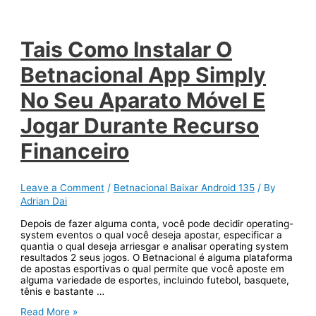
Tais Como Instalar O
Betnacional App Simply
No Seu Aparato Móvel E
Jogar Durante Recurso
Financeiro
Leave a Comment
/
Betnacional Baixar Android 135
/ By
Adrian Dai
Depois de fazer alguma conta, você pode decidir operating-
system eventos o qual você deseja apostar, especificar a
quantia o qual deseja arriesgar e analisar operating system
resultados 2 seus jogos. O Betnacional é alguma plataforma
de apostas esportivas o qual permite que você aposte em
alguma variedade de esportes, incluindo futebol, basquete,
tênis e bastante …
Tais
Read More »