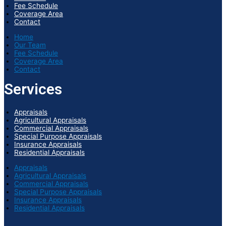
Fee Schedule
Coverage Area
Contact
Home
Our Team
Fee Schedule
Coverage Area
Contact
Services
Appraisals
Agricultural Appraisals
Commercial Appraisals
Special Purpose Appraisals
Insurance Appraisals
Residential Appraisals
Appraisals
Agricultural Appraisals
Commercial Appraisals
Special Purpose Appraisals
Insurance Appraisals
Residential Appraisals