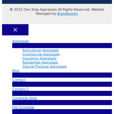
© 2023 One Step Appraisals All Rights Reserved. Website
Managed by
Brandboosty
Appraisals
Menu Toggle
Agricultural Appraisals
Commercial Appraisals
Insurance Appraisals
Residential Appraisals
Special Purpose Appraisals
Blog
Menu Toggle
Contact
Menu Toggle
Contact 2
Menu Toggle
Coverage Area
Menu Toggle
Fee Schedule
Menu Toggle