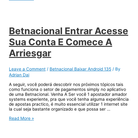
Como
Instalar
O
Betnacional
App
Simply
Betnacional Entrar Acesse
No
Seu
Sua Conta E Comece A
Aparato
Móvel
Arriesgar
E
Jogar
Durante
Recurso
Leave a Comment
/
Betnacional Baixar Android 135
/ By
Financeiro
Adrian Dai
A seguir, você poderá descobrir nos próximos tópicos tais
como funciona o setor de pagamentos simply no aplicativo
de uma Betnacional. Venha A Ser você 1 apostador amador
systems experiente, pra que você tenha alguma experiência
de apostas practico, é muito essencial utilizar 1 internet site
la cual seja bastante organizado e que possa ser …
Betnacional
Read More »
Entrar
Acesse
Sua
Conta