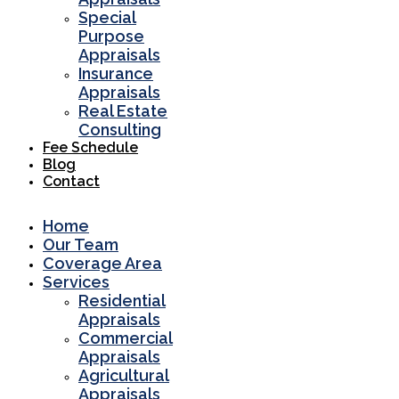
Special
Purpose
Appraisals
Insurance
Appraisals
Real Estate
Consulting
Fee Schedule
Blog
Contact
Home
Our Team
Coverage Area
Services
Residential
Appraisals
Commercial
Appraisals
Agricultural
Appraisals