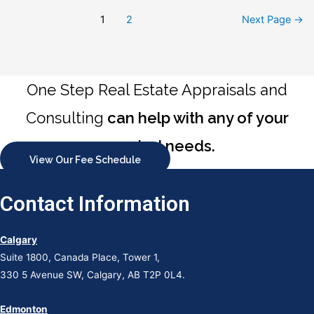
Kasyno
Posts
W
1
2
Next Page
→
Polsce
pagination
One Step Real Estate Appraisals and
Consulting
can help with any of your
appraisal needs.
View Our Fee Schedule
Contact Information
Calgary
Suite 1800, Canada Place, Tower 1,
330 5 Avenue SW, Calgary, AB T2P 0L4.
Edmonton