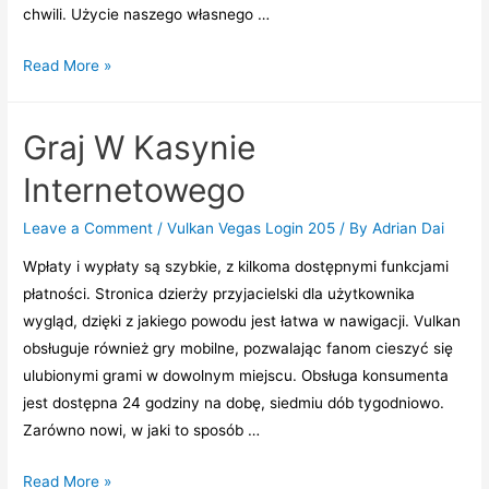
chwili. Użycie naszego własnego …
Graj
Read More »
I
Wygrywaj
Graj W Kasynie
Na
Vulkan
Internetowego
Vegas
Pl
Leave a Comment
/
Vulkan Vegas Login 205
/ By
Adrian Dai
Najlepsze
Wpłaty i wypłaty są szybkie, z kilkoma dostępnymi funkcjami
Kasyno
płatności. Stronica dzierży przyjacielski dla użytkownika
Przez
wygląd, dzięki z jakiego powodu jest łatwa w nawigacji. Vulkan
Internet
obsługuje również gry mobilne, pozwalając fanom cieszyć się
W
ulubionymi grami w dowolnym miejscu. Obsługa konsumenta
Polsce
jest dostępna 24 godziny na dobę, siedmiu dób tygodniowo.
Zarówno nowi, w jaki to sposób …
Graj
Read More »