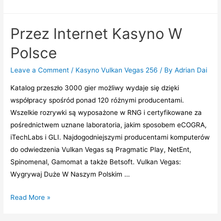
W
Kasynie
Przez Internet Kasyno W
Internetowego
Polsce
Leave a Comment
/
Kasyno Vulkan Vegas 256
/ By
Adrian Dai
Katalog przeszło 3000 gier możliwy wydaje się dzięki
współpracy spośród ponad 120 różnymi producentami.
Wszelkie rozrywki są wyposażone w RNG i certyfikowane za
pośrednictwem uznane laboratoria, jakim sposobem eCOGRA,
iTechLabs i GLI. Najdogodniejszymi producentami komputerów
do odwiedzenia Vulkan Vegas są Pragmatic Play, NetEnt,
Spinomenal, Gamomat a także Betsoft. Vulkan Vegas:
Wygrywaj Duże W Naszym Polskim …
Przez
Read More »
Internet