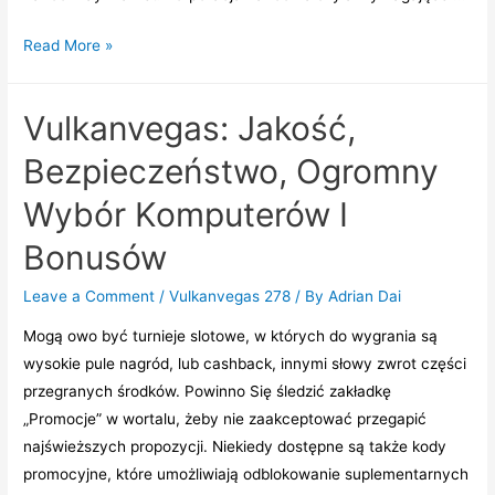
Logowanie
Read More »
I
Wpis
Vulkanvegas: Jakość,
W
Kasynie
Bezpieczeństwo, Ogromny
Przez
Wybór Komputerów I
Internet
Bonusów
Leave a Comment
/
Vulkanvegas 278
/ By
Adrian Dai
Mogą owo być turnieje slotowe, w których do wygrania są
wysokie pule nagród, lub cashback, innymi słowy zwrot części
przegranych środków. Powinno Się śledzić zakładkę
„Promocje” w wortalu, żeby nie zaakceptować przegapić
najświeższych propozycji. Niekiedy dostępne są także kody
promocyjne, które umożliwiają odblokowanie suplementarnych