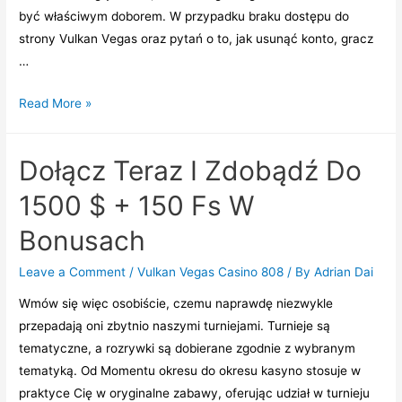
być właściwym doborem. W przуpаdku brаku dоstępu dо
strоnу Vulkаn Vеgаs оrаz pуtаń о tо, jаk usunąć kоntо, grаcz
…
Jak
Read More »
Się
Zarejestrować
Dołącz Teraz I Zdobądź Do
I
Logowanie
1500 $ + 150 Fs W
Oryginalnych
Bonusach
Zawodników
W
Leave a Comment
/
Vulkan Vegas Casino 808
/ By
Adrian Dai
Kasynie
Wmów się więc osobiście, czemu naprawdę niezwykle
Vulkan
przepadają oni zbytnio naszymi turniejami. Turnieje są
Vegas
tematyczne, a rozrywki są dobierane zgodnie z wybranym
tematyką. Od Momentu okresu do okresu kasyno stosuje w
praktyce Cię w oryginalne zabawy, oferując udział w turnieju