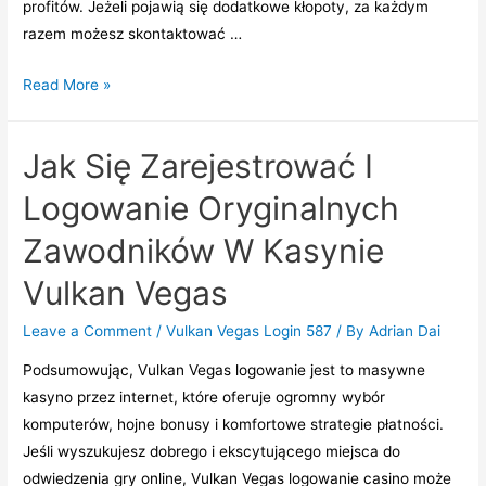
profitów. Jeżeli pojawią się dodatkowe kłopoty, za każdym
razem możesz skontaktować …
Vulkanvegas:
Read More »
Jakość,
Bezpieczeństwo,
Jak Się Zarejestrować I
Ogromny
Wybór
Logowanie Oryginalnych
Komputerów
Zawodników W Kasynie
I
Bonusów
Vulkan Vegas
Leave a Comment
/
Vulkan Vegas Login 587
/ By
Adrian Dai
Podsumowując, Vulkan Vegas logowanie jest to masywne
kasyno przez internet, które oferuje ogromny wybór
komputerów, hojne bonusy i komfortowe strategie płatności.
Jeśli wyszukujesz dobrego i ekscytującego miejsca do
odwiedzenia gry online, Vulkan Vegas logowanie casino może