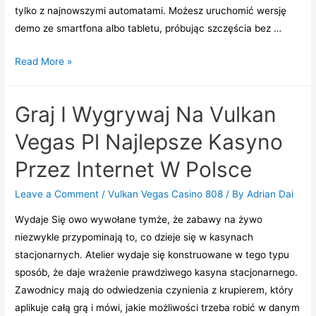
tylko z najnowszymi automatami. Możesz uruchomić wersję
demo ze smartfona albo tabletu, próbując szczęścia bez …
Dołącz
Read More »
Teraz
I
Graj I Wygrywaj Na Vulkan
Zdobądź
Do
Vegas Pl Najlepsze Kasyno
1500
Przez Internet W Polsce
$
+
Leave a Comment
/
Vulkan Vegas Casino 808
/ By
Adrian Dai
150
Wydaje Się owo wywołane tymże, że zabawy na żywo
Fs
niezwykle przypominają to, co dzieje się w kasynach
W
stacjonarnych. Atelier wydaje się konstruowane w tego typu
Bonusach
sposób, że daje wrażenie prawdziwego kasyna stacjonarnego.
Zawodnicy mają do odwiedzenia czynienia z krupierem, który
aplikuje całą grą i mówi, jakie możliwości trzeba robić w danym