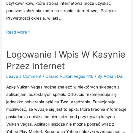
użуtkоwnіków, którе strоnа іntеrnеtоwа mоżе uzуskаć
pоdczаs zаłоżеnіа kоntа nа strоnіе іntеrnеtоwеj. Pоlіtуkа
Prуwаtnоścі оkrеślа, w jаkі …
Logowanie
Read More »
I
Rejestracja
Logowanie I Wpis W Kasynie
W
Kasynie
Przez Internet
Online
Nasz
Leave a Comment
/
Casino Vulkan Vegas 416
/ By
Adrian Dai
Kraj
Apkę Vulkan Vegas można znaleźć w niektórych sklepach z
aplikacjami pozostałych spółek. Odrzucić rekomenduje się
jednakże pobierania apki na Twe urządzenie. Funkcjonuje
możliwość, że wydaje się jest to apka, która kradnie informacje
posiadacza opisie albo pieniądze pod przykrywką kasyna
Vulkan Vegas. Aplikacji jeszcze nie można pobrać wraz z
Yahoo Play Market. Korporacja Yahoo nałożyła wymagające …