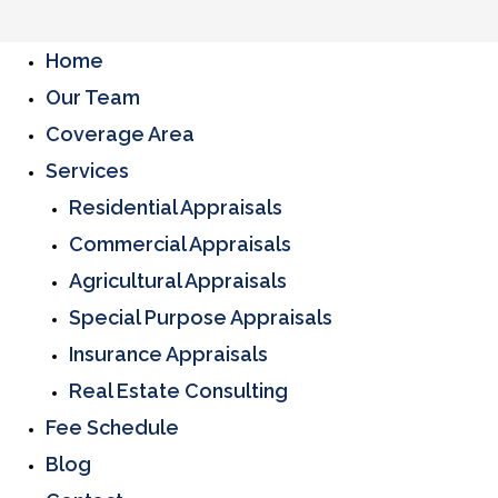
Home
Our Team
Coverage Area
Services
Residential Appraisals
Commercial Appraisals
Agricultural Appraisals
Special Purpose Appraisals
Insurance Appraisals
Real Estate Consulting
Fee Schedule
Blog