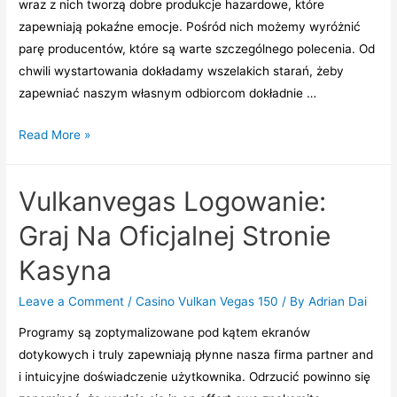
wraz z nich tworzą dobre produkcje hazardowe, które
zapewniają pokaźne emocje. Pośród nich możemy wyróżnić
parę producentów, które są warte szczególnego polecenia. Od
chwili wystartowania dokładamy wszelakich starań, żeby
zapewniać naszym własnym odbiorcom dokładnie …
Vulkan
Read More »
Vegas
Nasze
Vulkanvegas Logowanie:
Państwo
Premia
Graj Na Oficjalnej Stronie
5000
Kasyna
Pln
+
Leave a Comment
/
Casino Vulkan Vegas 150
/ By
Adrian Dai
Free
Programy są zoptymalizowane pod kątem ekranów
Spiny
dotykowych i truly zapewniają płynne nasza firma partner and
Graj
i intuicyjne doświadczenie użytkownika. Odrzucić powinno się
I