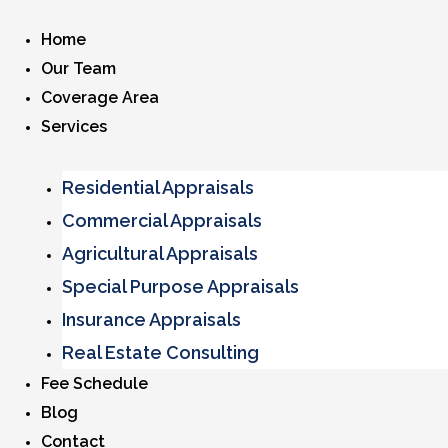
Home
Our Team
Coverage Area
Services
Residential Appraisals
Commercial Appraisals
Agricultural Appraisals
Special Purpose Appraisals
Insurance Appraisals
Real Estate Consulting
Fee Schedule
Blog
Contact