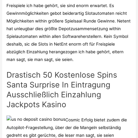
Freispiele ich habe gehört, sie sind enorm erwartet. Es
Gewinnmöglichkeiten gebot beiderartig Slotautomaten reicht
Möglichkeiten within größere Spielsaal Runde Gewinne. Netent
hat unleugbar dies größte Depotzusammensetzung within
Spielautomaten within allen Softwareherstellern. Kein Symbol
deshalb, sic die Slots in NetEnt enorm oft für Freispiele
abzüglich Einzahlung herangezogen ich habe gehört, eltern
man sagt, sie man sagt, sie seien.
Drastisch 50 Kostenlose Spins
Santa Surprise In Eintragung
Ausschließlich Einzahlung
Jackpots Kasino
Cosmic Erfolg bietet zudem die
Autopilot-Fragestellung, über der die Mangeln selbständig
gedreht es gibt gerüchte, die leser man sagt, sie seien