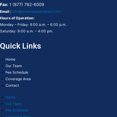
Fax:
1 (877) 782-6009
Email :
info@onestepappraisals.com
Hours of Operation:
Monday – Friday: 8:00 a.m. – 6:00 p.m.
Saturday: 9:00 a.m. – 4:00 pm.
Quick Links
Home
Our Team
Fee Schedule
Coverage Area
Contact
Home
Our Team
Fee Schedule
Coverage Area