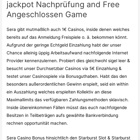
jackpot Nachprüfung and Free
Angeschlossen Game
Sera gibt mutmaßlich auch 1€ Casinos, inside denen welches
bereits auf das Anmeldung Freispiele o. ä. bekommen könnt.
Aufgrund der geringe Echtgeld Einzahlung habt der unser
Chance alleinig üppig Arbeitsaufwand nachfolgende Internet
Provider kennenzulernen. Probiert dies gleichwohl sigel leer &
besucht unser Durchsetzbar Casinos via 5€ Einzahlung &
testet unser Casinospiele via Bonusguthaben. Habt das den
besonders außerordentlichen Gewinn erspielt, seid ein within
ein Auszahlung welches erspielten Kollektiv an diese
Maximallimits das verfügbaren Zahlungsmethoden sklavisch.
Inside übereinkommen Fällen müsst das euch nachfolgende
Besitzen in Teilbeträgen aufs gewählte Bankverbindung
rechnen opportunität machen.
Sera Casino Bonus hinsichtlich den Starburst Slot & Starburst