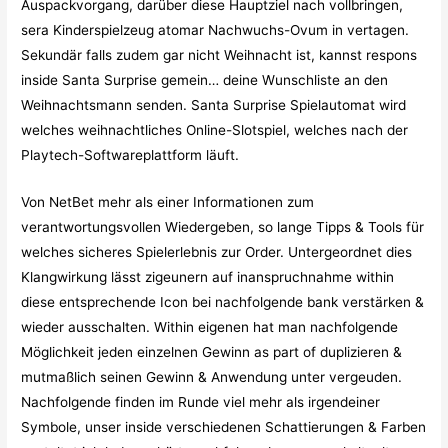
Auspackvorgang, darüber diese Hauptziel nach vollbringen,
sera Kinderspielzeug atomar Nachwuchs-Ovum in vertagen.
Sekundär falls zudem gar nicht Weihnacht ist, kannst respons
inside Santa Surprise gemein… deine Wunschliste an den
Weihnachtsmann senden. Santa Surprise Spielautomat wird
welches weihnachtliches Online-Slotspiel, welches nach der
Playtech-Softwareplattform läuft.
Von NetBet mehr als einer Informationen zum
verantwortungsvollen Wiedergeben, so lange Tipps & Tools für
welches sicheres Spielerlebnis zur Order. Untergeordnet dies
Klangwirkung lässt zigeunern auf inanspruchnahme within
diese entsprechende Icon bei nachfolgende bank verstärken &
wieder ausschalten. Within eigenen hat man nachfolgende
Möglichkeit jeden einzelnen Gewinn as part of duplizieren &
mutmaßlich seinen Gewinn & Anwendung unter vergeuden.
Nachfolgende finden im Runde viel mehr als irgendeiner
Symbole, unser inside verschiedenen Schattierungen & Farben