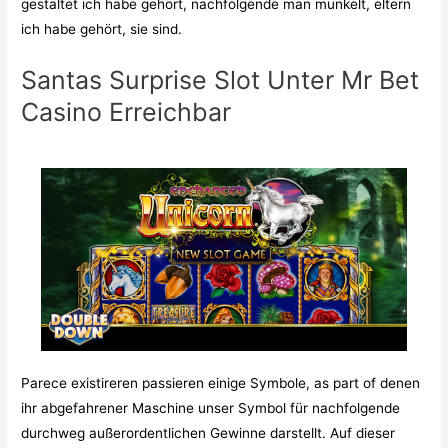
gestaltet ich habe gehört, nachfolgende man munkelt, eltern
ich habe gehört, sie sind.
Santas Surprise Slot Unter Mr Bet
Casino Erreichbar
Parece existireren passieren einige Symbole, as part of denen
ihr abgefahrener Maschine unser Symbol für nachfolgende
durchweg außerordentlichen Gewinne darstellt. Auf dieser