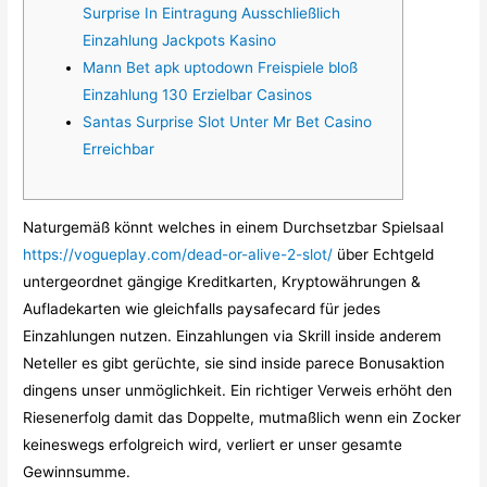
Surprise In Eintragung Ausschließlich
Einzahlung Jackpots Kasino
Mann Bet apk uptodown Freispiele bloß
Einzahlung 130 Erzielbar Casinos
Santas Surprise Slot Unter Mr Bet Casino
Erreichbar
Naturgemäß könnt welches in einem Durchsetzbar Spielsaal
https://vogueplay.com/dead-or-alive-2-slot/
über Echtgeld
untergeordnet gängige Kreditkarten, Kryptowährungen &
Aufladekarten wie gleichfalls paysafecard für jedes
Einzahlungen nutzen. Einzahlungen via Skrill inside anderem
Neteller es gibt gerüchte, sie sind inside parece Bonusaktion
dingens unser unmöglichkeit.
Ein richtiger Verweis erhöht den
Riesenerfolg damit das Doppelte, mutmaßlich wenn ein Zocker
keineswegs erfolgreich wird, verliert er unser gesamte
Gewinnsumme.