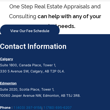
One Step Real Estate Appraisals and
Consulting
can help with any of your
appraisal needs.
View Our Fee Schedule
Contact Information
Calgary
Suite 1800, Canada Place, Tower 1,
330 5 Avenue SW, Calgary, AB T2P 0L4.
Edmonton
Suite 2020, Scotia Place, Tower 1,
10060 Jasper Avenue NW, Edmonton, AB T5J 3R8.
Phone
:
1 (403) 397-9158
;
1 (780) 695-6207