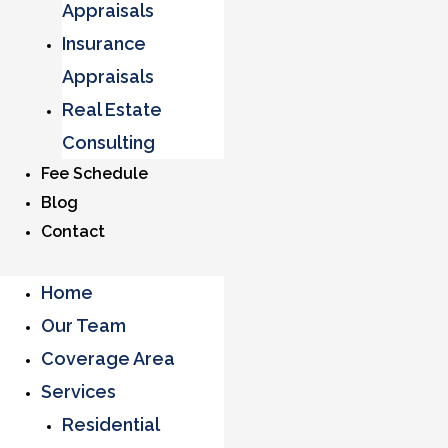
Appraisals
Insurance
Appraisals
Real Estate
Consulting
Fee Schedule
Blog
Contact
Home
Our Team
Coverage Area
Services
Residential