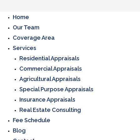
Home
Our Team
Coverage Area
Services
Residential Appraisals
Commercial Appraisals
Agricultural Appraisals
Special Purpose Appraisals
Insurance Appraisals
Real Estate Consulting
Fee Schedule
Blog