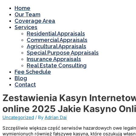
Home
Our Team
Coverage Area
Services
Residential Appraisals
Commercial Appraisals
Agricultural Appraisals
Special Purpose Appraisals
Insurance Appraisals
Real Estate Consulting
Fee Schedule
Blog
Contact
Zestawienia Kasyn Interneto
online 2025 Jakie Kasyno Onl
Uncategorized
/ By
Adrian Dai
Szczęśliwie większa część serwisów hazardowych owe legalne
wymienionych również fałszywe kasyna, które oszukują włas