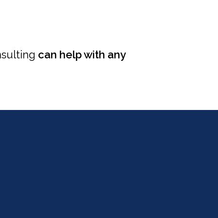
sulting
can help with any