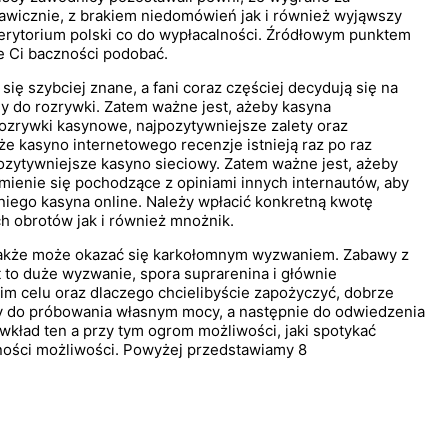
skawicznie, z brakiem niedomówień jak i również wyjąwszy
terytorium polski co do wypłacalności. Źródłowym punktem
e Ci baczności podobać.
się szybciej znane, a fani coraz częściej decydują się na
y do rozrywki. Zatem ważne jest, ażeby kasyna
ozrywki kasynowe, najpozytywniejsze zalety oraz
że kasyno internetowego recenzje istnieją raz po raz
pozytywniejsze kasyno sieciowy. Zatem ważne jest, ażeby
ienie się pochodzące z opiniami innych internautów, aby
iego kasyna online. Należy wpłacić konkretną kwotę
h obrotów jak i również mnożnik.
nakże może okazać się karkołomnym wyzwaniem. Zabawy z
to duże wyzwanie, spora suprarenina i głównie
kim celu oraz dlaczego chcielibyście zapożyczyć, dobrze
my do próbowania własnym mocy, a następnie do odwiedzenia
wkład ten a przy tym ogrom możliwości, jaki spotykać
jności możliwości. Powyżej przedstawiamy 8