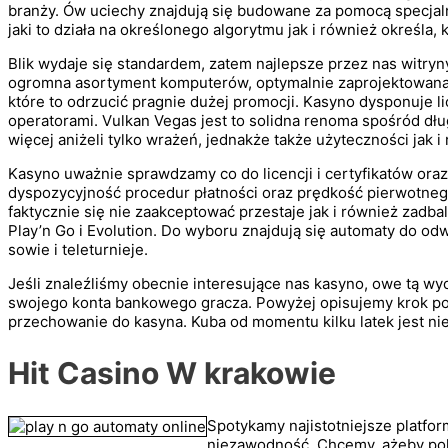
branży. Ów uciechy znajdują się budowane za pomocą specjalne
jaki to działa na określonego algorytmu jak i również określa,
Blik wydaje się standardem, zatem najlepsze przez nas witryn
ogromna asortyment komputerów, optymalnie zaprojektowana 
które to odrzucić pragnie dużej promocji. Kasyno dysponuje l
operatorami. Vulkan Vegas jest to solidna renoma spośród dłu
więcej aniżeli tylko wrażeń, jednakże także użyteczności jak i
Kasyno uważnie sprawdzamy co do licencji i certyfikatów ora
dyspozycyjność procedur płatności oraz prędkość pierwotneg
faktycznie się nie zaakceptować przestaje jak i również zadb
Play’n Go i Evolution. Do wyboru znajdują się automaty do odw
sowie i teleturnieje.
Jeśli znaleźliśmy obecnie interesujące nas kasyno, owe tą w
swojego konta bankowego gracza. Powyżej opisujemy krok po
przechowanie do kasyna. Kuba od momentu kilku latek jest ni
Hit Casino W krakowie
Spotykamy najistotniejsze platfor
niezawodność. Chcemy, ażeby pol