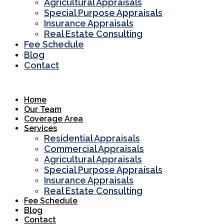
Agricultural Appraisals
Special Purpose Appraisals
Insurance Appraisals
Real Estate Consulting
Fee Schedule
Blog
Contact
Home
Our Team
Coverage Area
Services
Residential Appraisals
Commercial Appraisals
Agricultural Appraisals
Special Purpose Appraisals
Insurance Appraisals
Real Estate Consulting
Fee Schedule
Blog
Contact