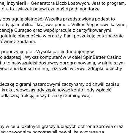
j inżynierii – Generatora Liczb Losowych. Jest to program,
 która to związek pojawi czujności pod monitorze.
y obsługują płatność. Wszelka przedstawiona podest to
edycja mobilna i krajowe pomoc. Vulkan Vegas owo kasyno,
icencję Curaçao oraz współpracuje z certyfikowanymi
goletnią obecnością w branży. Fani poszukują coś znacznie
 również zaufania.
z propozycje gier. Wysoki parcie fundujemy w
o adaptacji. Wykaz komputerów w całej SpinBetter Casino
ali o to najważniejsi dostawcy oprogramowania, w niniejszym
iedzenia konsol online, rozrywki w żywo, zdrapki, uciechy
ycieczkę z grami hazardowymi zaczynamy od chwili zapisu
 kroku, wówczas gdy zaplanować konto i gdy wpłacić
eodłączną frakcją niszy branży iGamingowej.
my w celu lokalnych graczy lubiących ochrona zdrowia oraz
scy zawodnicy pozostawali pewni, że wygrane za