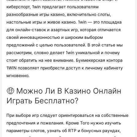
киберспорт, 1win предлагает пользователям
разнообразные игры казино, включительно слоты,
настольные игры и живое казино. 1win — это площадка
для онлайн-ставок и азартных игр, которая отличается
своей инновационностью и широким выбором
предложений с целью пользователей. В этой статье мы
рассмотрим, словно делает 1win уникальной и почему
стоит обратить на нее внимание. Букмекерская контора
1WIN позволяет приобрести доступ к личному кабинету
мгновенно.
🤑 Можно Ли В Казино Онлайн
Играть Бесплатно?
При выборе игр следует ориентироваться на собственные
предпочтения и пожелания. Кроме Того нужно изучить
параметры слотов, узнать об RTP и бонусных раундах,