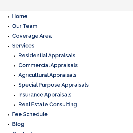
Home
Our Team
Coverage Area
Services
Residential Appraisals
Commercial Appraisals
Agricultural Appraisals
Special Purpose Appraisals
Insurance Appraisals
Real Estate Consulting
Fee Schedule
Blog