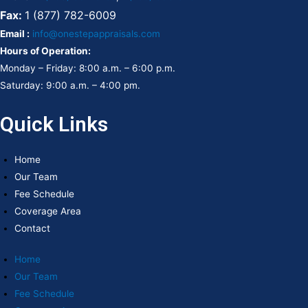
Fax:
1 (877) 782-6009
Email :
info@onestepappraisals.com
Hours of Operation:
Monday – Friday: 8:00 a.m. – 6:00 p.m.
Saturday: 9:00 a.m. – 4:00 pm.
Quick Links
Home
Our Team
Fee Schedule
Coverage Area
Contact
Home
Our Team
Fee Schedule