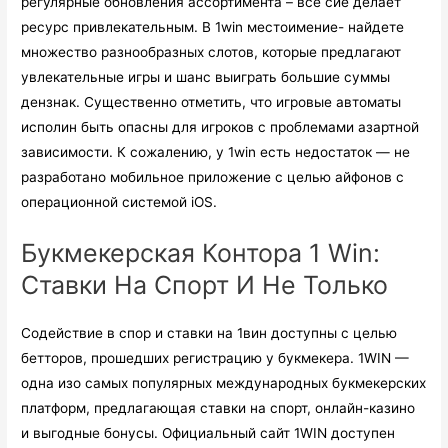
регулярные обновления ассортимента – всё сие делает
ресурс привлекательным. В 1win местоимение- найдете
множество разнообразных слотов, которые предлагают
увлекательные игры и шанс выиграть большие суммы
дензнак. Существенно отметить, что игровые автоматы
исполин быть опасны для игроков с проблемами азартной
зависимости. К сожалению, у 1win есть недостаток — не
разработано мобильное приложение с целью айфонов с
операционной системой iOS.
Букмекерская Контора 1 Win:
Ставки На Спорт И Не Только
Содействие в спор и ставки на 1вин доступны с целью
бетторов, прошедших регистрацию у букмекера. 1WIN —
одна изо самых популярных международных букмекерских
платформ, предлагающая ставки на спорт, онлайн-казино
и выгодные бонусы. Официальный сайт 1WIN доступен