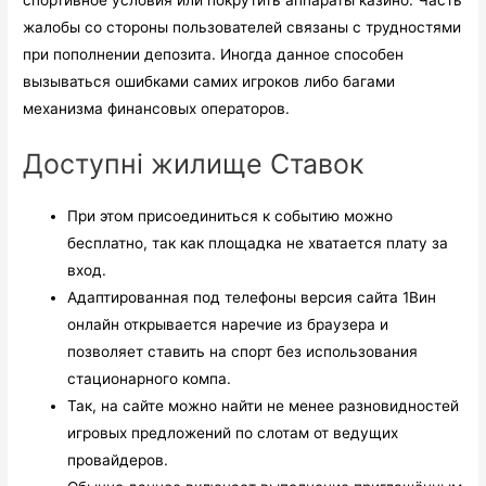
спортивное условия или покрутить аппараты казино. Часть
жалобы со стороны пользователей связаны с трудностями
при пополнении депозита. Иногда данное способен
вызываться ошибками самих игроков либо багами
механизма финансовых операторов.
Доступні жилище Ставок
При этом присоединиться к событию можно
бесплатно, так как площадка не хватается плату за
вход.
Адаптированная под телефоны версия сайта 1Вин
онлайн открывается наречие из браузера и
позволяет ставить на спорт без использования
стационарного компа.
Так, на сайте можно найти не менее разновидностей
игровых предложений по слотам от ведущих
провайдеров.