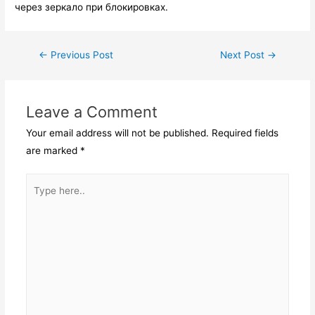
через зеркало при блокировках.
Post
←
Previous Post
Next Post
→
navigation
Leave a Comment
Your email address will not be published.
Required fields
are marked
*
Type
here..