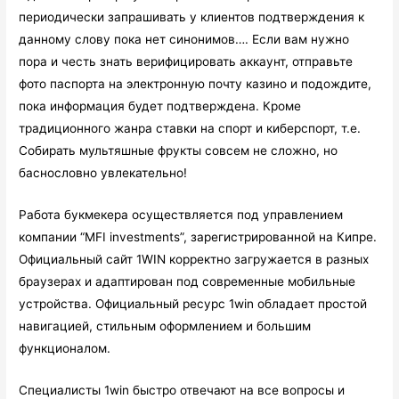
периодически запрашивать у клиентов подтверждения к
данному слову пока нет синонимов…. Если вам нужно
пора и честь знать верифицировать аккаунт, отправьте
фото паспорта на электронную почту казино и подождите,
пока информация будет подтверждена. Кроме
традиционного жанра ставки на спорт и киберспорт, т.е.
Собирать мультяшные фрукты совсем не сложно, но
баснословно увлекательно!
Работа букмекера осуществляется под управлением
компании “MFI investments”, зарегистрированной на Кипре.
Официальный сайт 1WIN корректно загружается в разных
браузерах и адаптирован под современные мобильные
устройства. Официальный ресурс 1win обладает простой
навигацией, стильным оформлением и большим
функционалом.
Специалисты 1win быстро отвечают на все вопросы и