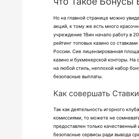
что Такое Бонусы 
Но на главной странице можно увиде
акций, к тому же есть много красоч
учреждение 1Вин начало работу в 202
рейтинг топовых казино со ставками
России. Сие лицензированная площад
казино и букмекерской конторы. На 
на любой стиль, неплохой набор бон
безопасные выплаты.
Как совершать Ставки
Так как деятельность игорного клуб
комиссиями, то можете не сомневать
предоставлен только качественный и
безопасные сервисы ради вывода ср