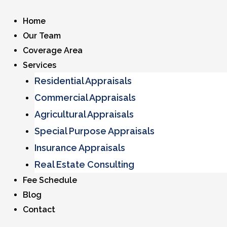
Home
Our Team
Coverage Area
Services
Residential Appraisals
Commercial Appraisals
Agricultural Appraisals
Special Purpose Appraisals
Insurance Appraisals
Real Estate Consulting
Fee Schedule
Blog
Contact