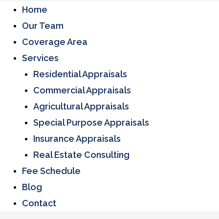
Home
Our Team
Coverage Area
Services
Residential Appraisals
Commercial Appraisals
Agricultural Appraisals
Special Purpose Appraisals
Insurance Appraisals
Real Estate Consulting
Fee Schedule
Blog
Contact