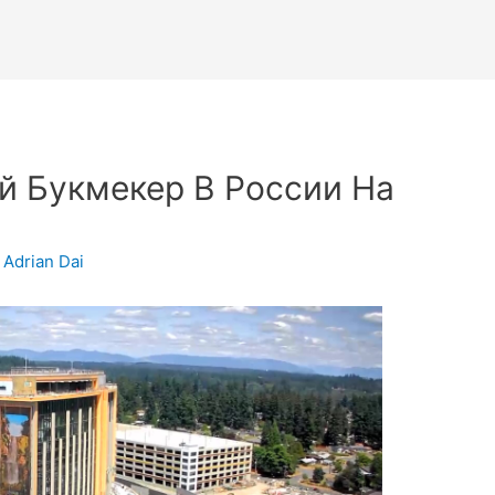
й Букмекер В России На
y
Adrian Dai