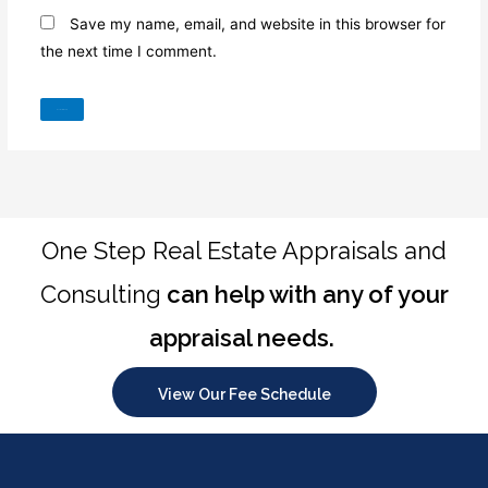
Save my name, email, and website in this browser for
the next time I comment.
One Step Real Estate Appraisals and
Consulting
can help with any of your
appraisal needs.
View Our Fee Schedule