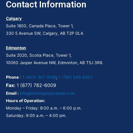
Contact Information
Calgary
Suite 1800, Canada Place, Tower 1,
330 5 Avenue SW, Calgary, AB T2P 0L4.
Edmonton
Suite 2020, Scotia Place, Tower 1,
10060 Jasper Avenue NW, Edmonton, AB T5J 3R8.
Phone
:
1 (403) 397-9158
;
1 (780) 695-6207
Fax:
1 (877) 782-6009
Email :
info@onestepappraisals.com
Hours of Operation:
Monday – Friday: 8:00 a.m. – 6:00 p.m.
Saturday: 9:00 a.m. – 4:00 pm.