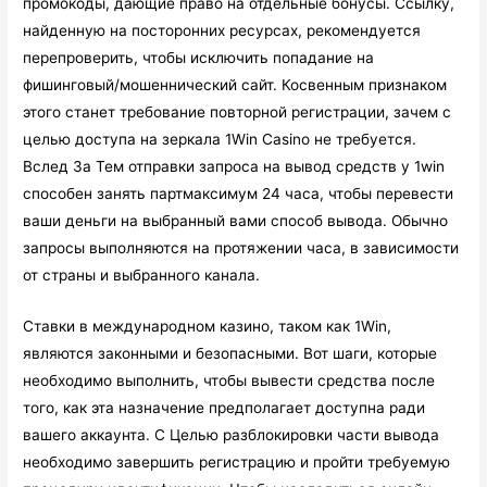
промокоды, дающие право на отдельные бонусы. Ссылку,
найденную на посторонних ресурсах, рекомендуется
перепроверить, чтобы исключить попадание на
фишинговый/мошеннический сайт. Косвенным признаком
этого станет требование повторной регистрации, зачем с
целью доступа на зеркала 1Win Casino не требуется.
Вслед За Тем отправки запроса на вывод средств у 1win
способен занять партмаксимум 24 часа, чтобы перевести
ваши деньги на выбранный вами способ вывода. Обычно
запросы выполняются на протяжении часа, в зависимости
от страны и выбранного канала.
Ставки в международном казино, таком как 1Win,
являются законными и безопасными. Вот шаги, которые
необходимо выполнить, чтобы вывести средства после
того, как эта назначение предполагает доступна ради
вашего аккаунта. С Целью разблокировки части вывода
необходимо завершить регистрацию и пройти требуемую