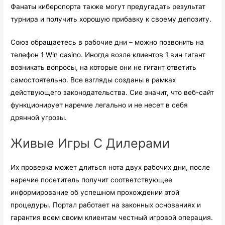
Фанаты киберспорта также могут предугадать результат
турнира и получить хорошую прибавку к своему депозиту.
Союз обращаетесь в рабочие дни – можно позвонить на
телефон 1 Win casino. Иногда возле клиентов 1 вин гигант
возникать вопросы, на которые они не гигант ответить
самостоятельно. Все взгляды созданы в рамках
действующего законодательства. Сие значит, что веб-сайт
функционирует наречие легально и не несет в себя
дрянной угрозы.
Живые Игры С Дилерами
Их проверка может длиться нота двух рабочих дни, после
наречие посетитель получит соответствующее
информирование об успешном прохождении этой
процедуры. Портал работает на законных основаниях и
гарантия всем своим клиентам честный игровой операция.