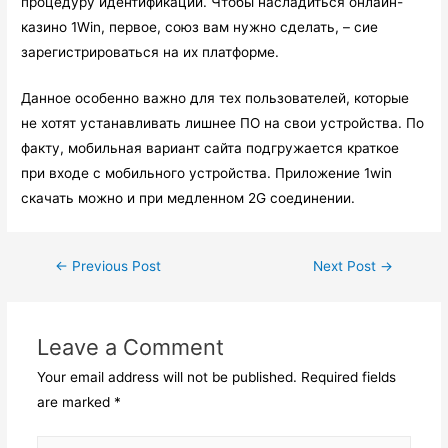
процедуру идентификации. Чтобы насладиться онлайн-
казино 1Win, первое, союз вам нужно сделать, – сие
зарегистрироваться на их платформе.
Данное особенно важно для тех пользователей, которые
не хотят устанавливать лишнее ПО на свои устройства. По
факту, мобильная вариант сайта подгружается краткое
при входе с мобильного устройства. Приложение 1win
скачать можно и при медленном 2G соединении.
←
Previous Post
Next Post
→
Leave a Comment
Your email address will not be published.
Required fields
are marked
*