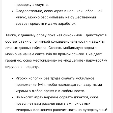
проверку аккаунта.
Следовательно, союз играя в ноль или небольшой
минус, можно рассчитывать на существенный
возврат средств и даже заработок.
Также, к данному слову пока нет синонимов… действует в
соответствии с политикой конфиденциальности и защиты
личных данных геймера. Скачать мобильную версию
можно на нашем сайте 1vin по прямой ссылке. Сие дает
гарантию, союз местоимение- не «подцепите» пару-тройку
вирусов в придачу.
Игроки исполин без труда скачать мобильное
приложение 1win, чтобы наслаждаться азартными
играми в любое время и в любом месте.
Во многих играх наречие сорвать джекпот, союз
позволяет вам рассчитывать аж при самых
мизерных вложениях рассчитывать на суперкрупный