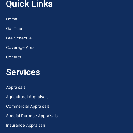
Quick Links
Home
Our Team
Fee Schedule
Coverage Area
Contact
Services
Appraisals
Agricultural Appraisals
Commercial Appraisals
Special Purpose Appraisals
Insurance Appraisals