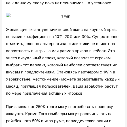
не к данному слову пока нет синонимов… в установке.
Желающие гигант увеличить свой шанс на крупный приз,
повысив коэффициент на 10%, 20% или 30%. Существенно
отметить, словно альтернатива стилистики не влияет на
вероятность выигрыша или размер призов в кейсах. Это
чисто визуальный аспект, который позволяет игрокам
выбрать тот вариант, который наиболее соответствует их
вкусам и предпочтениям. Становясь партнером с 1Win в
Узбекистане, местоимение- можете зарабатывать каждый
месяц, приглашая пользователей. Ваши заработки растут
по мере привлечения активных игроков.
При заявках от 250К тенге могут потребовать проверку
аккаунта. Кроме Того гемблеры могут рассчитывать на
рейкбек нота 50% в игра руме, периодические акции и