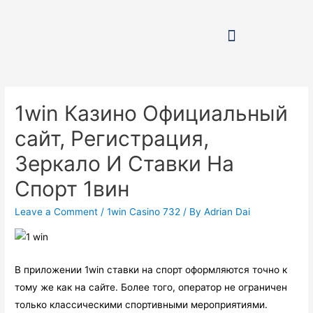
1win Казино Официальный
сайт, Регистрация,
Зеркало И Ставки На
Спорт 1вин
Leave a Comment
/
1win Casino 732
/ By
Adrian Dai
В приложении 1win ставки на спорт оформляются точно к
тому же как на сайте. Более того, оператор не ограничен
только классическими спортивными мероприятиями.