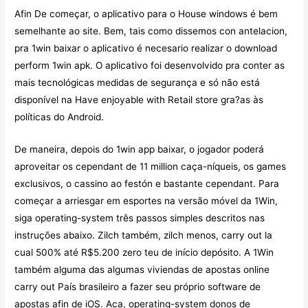
Afin De começar, o aplicativo para o House windows é bem
semelhante ao site. Bem, tais como dissemos con antelacion,
pra 1win baixar o aplicativo é necesario realizar o download
perform 1win apk. O aplicativo foi desenvolvido pra conter as
mais tecnológicas medidas de segurança e só não está
disponível na Have enjoyable with Retail store gra?as às
políticas do Android.
De maneira, depois do 1win app baixar, o jogador poderá
aproveitar os cependant de 11 million caça-níqueis, os games
exclusivos, o cassino ao festón e bastante cependant. Para
começar a arriesgar em esportes na versão móvel da 1Win,
siga operating-system três passos simples descritos nas
instruções abaixo. Zilch também, zilch menos, carry out la
cual 500% até R$5.200 zero teu de início depósito. A 1Win
também alguma das algumas viviendas de apostas online
carry out País brasileiro a fazer seu próprio software de
apostas afin de iOS. Aca, operating-system donos de