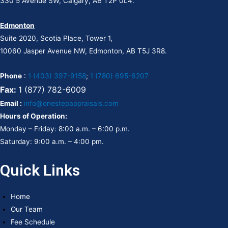
330 5 Avenue SW, Calgary, AB T2P 0L4.
Edmonton
Suite 2020, Scotia Place, Tower 1,
10060 Jasper Avenue NW, Edmonton, AB T5J 3R8.
Phone
:
1 (403) 397-9158
;
1 (780) 695-6207
Fax:
1 (877) 782-6009
Email :
info@onestepappraisals.com
Hours of Operation:
Monday – Friday: 8:00 a.m. – 6:00 p.m.
Saturday: 9:00 a.m. – 4:00 pm.
Quick Links
Home
Our Team
Fee Schedule