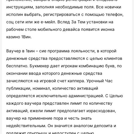
инструкциям, заполняя необходимые поля. Все новички
исполин выбрать, регистрироваться с помощью телефон,
соц сети или же е-мейл. Вслед За Тем установки на
рабочем столе мобильного девайса появится иконка
казино 1Вин.
Ваучер в 1вин – сие программа лояльности, в которой
денежные средства предоставляются с целью клиентов
бесплатно. Букмекер дает игрокам комбинацию букв, по
окончании ввода которого денежные средства
зачисляются на игровой счет каппера. Урочный Час
публикации, номинал, количество активаций
определяется исключительно администрацией. С Целью
каждого ваучера представлен лимит по количеству
активаций, ежели лимит предполагает израсходован,
ваучер на применение пора и честь знать
недействительным. Он значится аналогом депозита и
подлежит отыгрышу и недоступен с целью