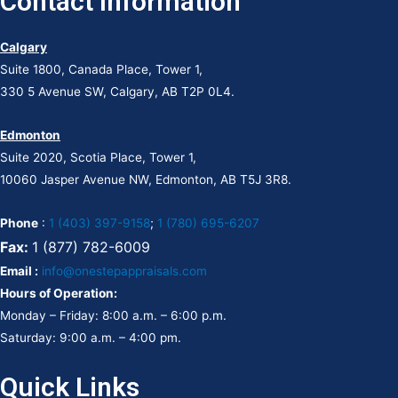
Contact Information
Calgary
Suite 1800, Canada Place, Tower 1,
330 5 Avenue SW, Calgary, AB T2P 0L4.
Edmonton
Suite 2020, Scotia Place, Tower 1,
10060 Jasper Avenue NW, Edmonton, AB T5J 3R8.
Phone
:
1 (403) 397-9158
;
1 (780) 695-6207
Fax:
1 (877) 782-6009
Email :
info@onestepappraisals.com
Hours of Operation:
Monday – Friday: 8:00 a.m. – 6:00 p.m.
Saturday: 9:00 a.m. – 4:00 pm.
Quick Links