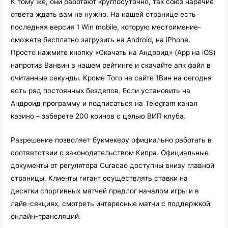
К тому же, они работают круглосуточно, так союз наречие
ответа ждать вам не нужно. На нашей странице есть
последняя версия 1 Win mobile, которую местоимение-
сможете бесплатно загрузить на Android, на iPhone.
Просто нажмите кнопку «Скачать на Андроид» (App на iOS)
напротив Ванвин в нашем рейтинге и скачайте апк файл в
считанные секунды. Кроме Того на сайте 1Вин на сегодня
есть ряд постоянных бездепов. Если установить на
Андроид программу и подписаться на Telegram канал
казино – заберете 200 коинов с целью ВИП клуба.
Разрешение позволяет букмекеру официально работать в
соответствии с законодательством Кипра. Официальные
документы от регулятора Curacao доступны внизу главной
страницы. Клиенты гигант осуществлять ставки на
десятки спортивных матчей предлог началом игры и в
лайв-секциях, смотреть интересные матчи с поддержкой
онлайн-трансляций.