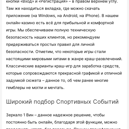
кнопки «Вход» и «Регистрация» – в правом верхнем углу.
Там же находиться вкладка, где можно скачать
приложение (на Windows, на Android, на iPhone). В нашем
онлайн-казино есть всё для прибыльной и комфортной
игры. Мы обеспечиваем полную техническую
безопасность наших клиентов, но рекомендуем
придерживаться простых правил для личной
безопасности. Отметим, что некоторые игры стали
настоящими мировыми хитами в жанре краш-развлечений.
Классические варианты краш-игр для заработка средств,
которые сопровождаются прекрасной графикой и отличной
задумкой сюжета – данное то, об чем ранее многие
гемблеры не могли и мечтать.
Широкий подбор Спортивных Событий
Зеркало 1 Вин – данное надежное решение, чтобы
постоянно быть онлайн, благодаря этой функции, можно