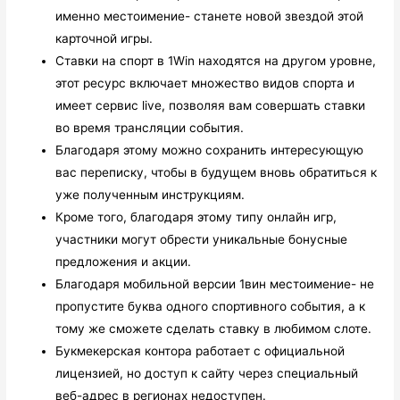
именно местоимение- станете новой звездой этой
карточной игры.
Ставки на спорт в 1Win находятся на другом уровне,
этот ресурс включает множество видов спорта и
имеет сервис live, позволяя вам совершать ставки
во время трансляции события.
Благодаря этому можно сохранить интересующую
вас переписку, чтобы в будущем вновь обратиться к
уже полученным инструкциям.
Кроме того, благодаря этому типу онлайн игр,
участники могут обрести уникальные бонусные
предложения и акции.
Благодаря мобильной версии 1вин местоимение- не
пропустите буква одного спортивного события, а к
тому же сможете сделать ставку в любимом слоте.
Букмекерская контора работает с официальной
лицензией, но доступ к сайту через специальный
веб-адрес в регионах недоступен.