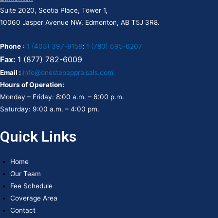
Suite 2020, Scotia Place, Tower 1,
10060 Jasper Avenue NW, Edmonton, AB T5J 3R8.
Phone
:
1 (403) 397-9158
;
1 (780) 695-6207
Fax:
1 (877) 782-6009
Email :
info@onestepappraisals.com
Hours of Operation:
Monday – Friday: 8:00 a.m. – 6:00 p.m.
Saturday: 9:00 a.m. – 4:00 pm.
Quick Links
Home
Our Team
Fee Schedule
Coverage Area
Contact