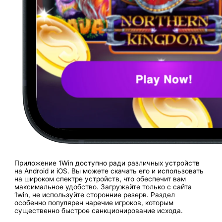
Приложение 1Win доступно ради различных устройств
на Android и iOS. Вы можете скачать его и использовать
на широком спектре устройств, что обеспечит вам
максимальное удобство. Загружайте только с сайта
1win, не используйте сторонние резерв. Раздел
особенно популярен наречие игроков, которым
существенно быстрое санкционирование исхода.