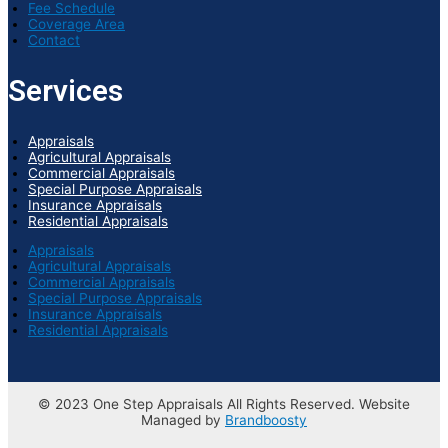
Fee Schedule
Coverage Area
Contact
Services
Appraisals
Agricultural Appraisals
Commercial Appraisals
Special Purpose Appraisals
Insurance Appraisals
Residential Appraisals
Appraisals
Agricultural Appraisals
Commercial Appraisals
Special Purpose Appraisals
Insurance Appraisals
Residential Appraisals
© 2023 One Step Appraisals All Rights Reserved. Website
Managed by
Brandboosty