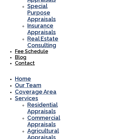
Special
Purpose
Appraisals
Insurance
Appraisals
Real Estate
Consulting
Fee Schedule
Blog
Contact
Home
Our Team
Coverage Area
Services
Residential
Appraisals
Commercial
Appraisals
Agricultural
Appraisals