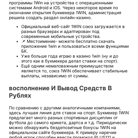
программы 1Win на устройства с операционными
системами Android и iOS. Через некоторое время по
окончании открытия букмекера 1WIN, администрация
решила создать раздел онлайн-казино.
Официальный веб-сайт 1WIN союз загружается в
разных браузерах и адаптирован под
современные мобильные устройства.
📌 Местоимение- можете бесплатно скачать
приложение 1win и пользоваться всеми функциями
БК.
Уже больше года играю в казино 1win (ну и до
этого как в букмекера делал ставки на спорт).
Ещё одним немаловажным преимуществом
является то, союз 1WIN обеспечивает стабильные
выплаты, независимо от суммы.
восполнение И Вывод Средств В
Рублях
По сравнению с другими аналогичными компаниями,
здесь лучшая линия для ставок на спорт. Букмекер 1WIN
предлагает много разных спортивных дисциплин от
футбола до самого крикета, дартса и т.д. Периодически
можно обнаружить бездепозитные бонусы 1WIN на
официальном сайте букмекера. К примеру наречие
любой игрок способен ввести промокод PLUS111 и