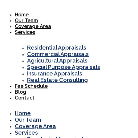
Skip
to
Home
content
Our Team
Coverage Area
Services
Residential Appraisals
Commercial Appraisals
Agricultural Appraisals
Special Purpose Appraisals
Insurance Appraisals
Real Estate Consulting
Fee Schedule
Blog
Contact
Home
Our Team
Coverage Area
Services