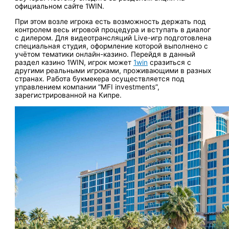
официальном сайте 1WIN.
При этом возле игрока есть возможность держать под
контролем весь игровой процедура и вступать в диалог
с дилером. Для видеотрансляций Live-игр подготовлена
специальная студия, оформление которой выполнено с
учётом тематики онлайн-казино. Перейдя в данный
раздел казино 1WIN, игрок может
1win
сразиться с
другими реальными игроками, проживающими в разных
странах. Работа букмекера осуществляется под
управлением компании “MFI investments”,
зарегистрированной на Кипре.