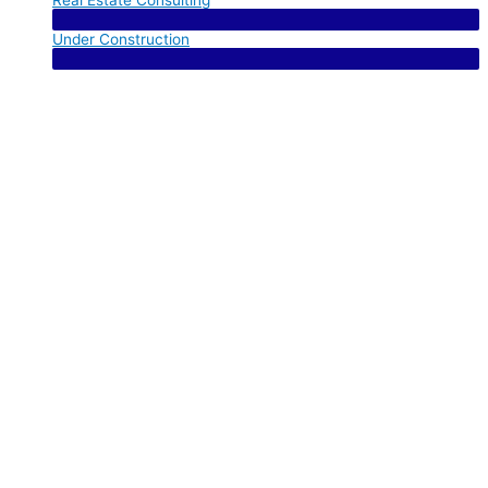
Menu Toggle
Under Construction
Menu Toggle