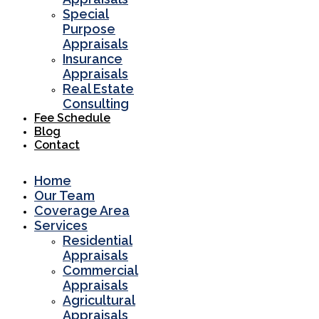
Special
Purpose
Appraisals
Insurance
Appraisals
Real Estate
Consulting
Fee Schedule
Blog
Contact
Home
Our Team
Coverage Area
Services
Residential
Appraisals
Commercial
Appraisals
Agricultural
Appraisals