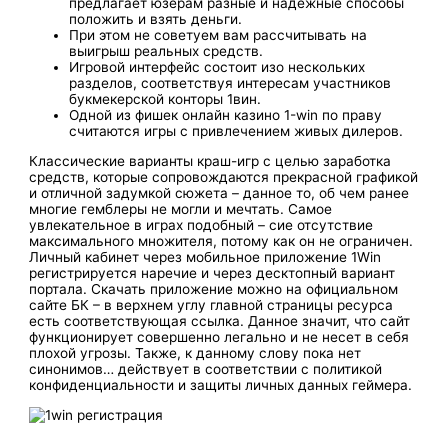
предлагает юзерам разные͏ и н͏ад͏ежные способы
положить и взять деньги.
При этом не советуем вам рассчитывать на
выигрыш реальных средств.
Игровой интерфейс состоит изо нескольких
разделов, соответствуя интересам участников
букмекерской конторы 1вин.
Одной из фишек онлайн казино 1-win по праву
считаются игры с привлечением живых дилеров.
Классические варианты краш-игр с целью заработка
средств, которые сопровождаются прекрасной графикой
и отличной задумкой сюжета – данное то, об чем ранее
многие гемблеры не могли и мечтать. Самое
увлекательное в играх подобный – сие отсутствие
максимального множителя, потому как он не ограничен.
Личный кабинет через мобильное приложение 1Win
регистрируется наречие и через десктопный вариант
портала. Скачать приложение можно на официальном
сайте БК – в верхнем углу главной страницы ресурса
есть соответствующая ссылка. Данное значит, что сайт
функционирует совершенно легально и не несет в себя
плохой угрозы. Также, к данному слову пока нет
синонимов… действует в соответствии с политикой
конфиденциальности и защиты личных данных геймера.