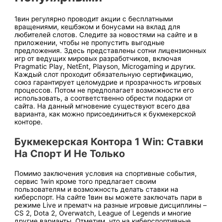
1вин регулярно проводит акции с бесплатными
вращениями, кешбэком и бонусами на вклад для
любителей слотов. Следите за новостями на сайте и в
приложении, чтобы не пропустить выгодные
предложения. Здесь представлены сотни лицензионных
игр от ведущих мировых разработчиков, включая
Pragmatic Play, NetEnt, Playson, Microgaming и других.
Каждый слот проходит обязательную сертификацию,
союз гарантирует целомудрие и прозрачность игровых
процессов. Потом не предполагает возможности его
использовать, а соответственно обрести подарки от
сайта. На данный мгновение существуют всего два
варианта, как можно присоединиться к букмекерской
конторе.
Букмекерская Контора 1 Win: Ставки
На Спорт И Не Только
Помимо заключения условия на спортивные события,
сервис 1win кроме того предлагает своим
пользователям и возможность делать ставки на
киберспорт. На сайте 1вин вы можете заключать пари в
режиме Live и прематч на разные игровые дисциплины –
CS 2, Dota 2, Overwatch, League of Legends и многие
другие варианты. Отметим, что на киберспортивные