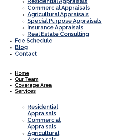
Residential Appraisals
Commercial Appraisals
Agricultural Appraisals
Special Purpose Appraisals
Insurance Appraisals
Real Estate Consulting
Fee Schedule
Blog
Contact
Home
Our Team
Coverage Area
Services
Residential
Appraisals
Commercial
Appraisals
Agricultural
Appraisals