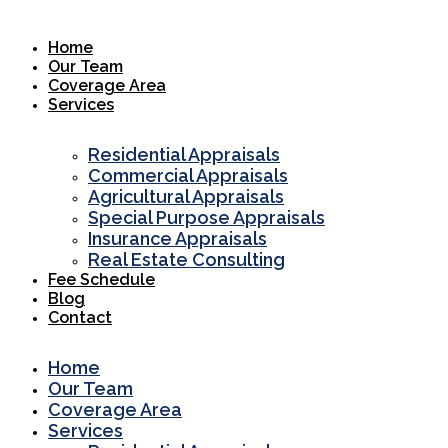
Skip
to
Home
content
Our Team
Coverage Area
Services
Residential Appraisals
Commercial Appraisals
Agricultural Appraisals
Special Purpose Appraisals
Insurance Appraisals
Real Estate Consulting
Fee Schedule
Blog
Contact
Home
Our Team
Coverage Area
Services