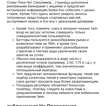
Слову Пока Нет Синонимов… страница дополнена
рекламными баннерами с акциями и предлагает
актуальную информацию буква live-событиях с целью
ставок. Кроме Того здесь можно увидеть анонсы
популярных предстоящих спортивных матчей,
ассортимент казино и live-игр с реальными дилерами.
Кроме того, помните, союз в интернет-казино 1win
вход на ресурс исполин совершать только
совершеннолетние пользователи.
Бетторы пользуются разнообразием рынка и
возможностями на 1Win, а кроме того
разрабатывают и применяют разнообразные
стратегии и тактики ради увеличения своих
шансов на успех.
Обычно они выражаются в виде число с
десятичной точкой (например, 2.50, 1.75 и т.д.), и
чем выше коэффициент, тем значительнее
потенциальный выигрыш.
1win предлагает интерактивные функции, такие как
подбор сюжетных линий в некоторых сериалах,
союз делает просмотр еще более захватывающим.
Площадка регулярно обновляет бонусную
политику, поэтому следите за новостями и
уведомлениями в личном кабинете или мобильном
приложении 1вин.
сублицензия На Проведения