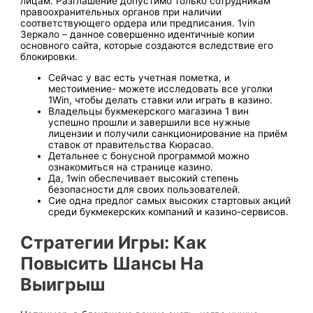
лицам. Разглашение допустимо только сотрудникам
правоохранительных органов при наличии
соответствующего ордера или предписания. 1vin
Зеркало – данное совершенно идентичные копии
основного сайта, которые создаются вследствие его
блокировки.
Сейчас у вас есть учетная пометка, и
местоимение- можете исследовать все уголки
1Win, чтобы делать ставки или играть в казино.
Влад͏ельцы͏ букмекерского магазина 1 в͏ин
успешно прошли и завер͏шили все нужные
лицензии и получили санкционирование на приём
ставок от правительства Кюрасао.
Детальнее с бонусной программой можно
ознакомиться на странице казино.
Да, 1win обеспечивает высокий степень
безопасности для своих пользователей.
Сие одна предлог самых высоких стартовых акций
среди букмекерских компаний и казино-сервисов.
Стратегии Игры: Как
Повысить Шансы На
Выиг͏рыш