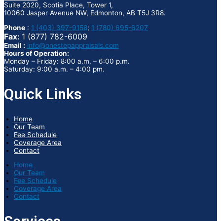
Suite 2020, Scotia Place, Tower 1,
10060 Jasper Avenue NW, Edmonton, AB T5J 3R8.
Phone
:
1 (403) 397-9158
;
1 (780) 695-6207
Fax:
1 (877) 782-6009
Email :
info@onestepappraisals.com
Hours of Operation:
Monday – Friday: 8:00 a.m. – 6:00 p.m.
Saturday: 9:00 a.m. – 4:00 pm.
Quick Links
Home
Our Team
Fee Schedule
Coverage Area
Contact
Home
Our Team
Fee Schedule
Coverage Area
Contact