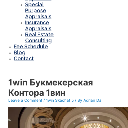
Special
Purpose
Appraisals
Insurance
Appraisals
Real Estate
Consulting
Fee Schedule
Blog
Contact
1win Букмекерская
Контора 1вин
Leave a Comment
/
1win Skachat 5
/ By
Adrian Dai