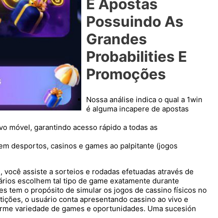
E Apostas
Possuindo As
Grandes
Probabilities E
Promoções
Nossa análise indica o qual a 1win
é alguma incapere de apostas
ivo móvel, garantindo acesso rápido a todas as
 em desportos, casinos e games ao palpitante (jogos
, você assiste a sorteios e rodadas efetuadas através de
uários escolhem tal tipo de game exatamente durante
les tem o propósito de simular os jogos de cassino físicos no
tições, o usuário conta apresentando cassino ao vivo e
norme variedade de games e oportunidades. Uma sucesión