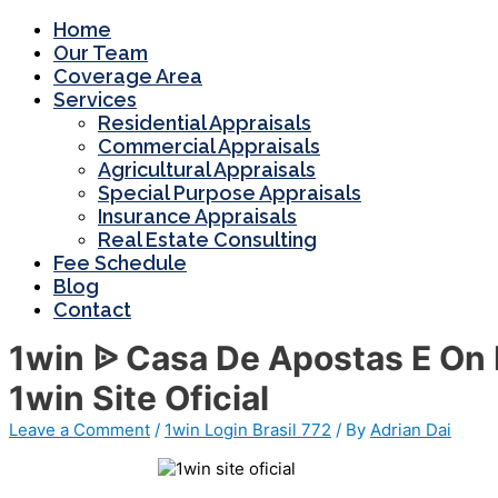
Home
Our Team
Coverage Area
Services
Residential Appraisals
Commercial Appraisals
Agricultural Appraisals
Special Purpose Appraisals
Insurance Appraisals
Real Estate Consulting
Fee Schedule
Blog
Contact
1win ᐉ Casa De Apostas E On 
1win Site Oficial
Leave a Comment
/
1win Login Brasil 772
/ By
Adrian Dai