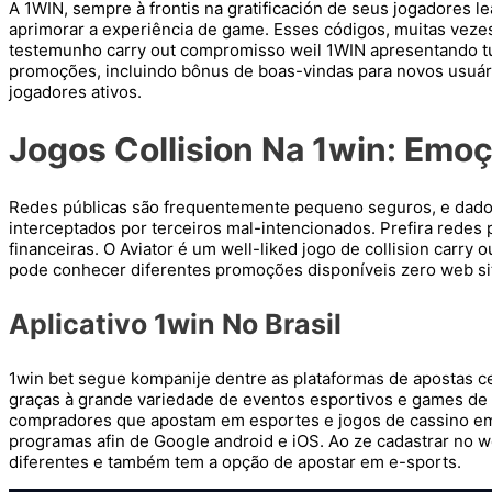
A 1WIN, sempre à frontis na gratificación de seus jogadores l
aprimorar a experiência de game. Esses códigos, muitas veze
testemunho carry out compromisso weil 1WIN apresentando t
promoções, incluindo bônus de boas-vindas para novos usuár
jogadores ativos.
Jogos Collision Na 1win: Emo
Redes públicas são frequentemente pequeno seguros, e dados 
interceptados por terceiros mal-intencionados. Prefira redes
financeiras. O Aviator é um well-liked jogo de collision carry
pode conhecer diferentes promoções disponíveis zero web sit
Aplicativo 1win No Brasil
1win bet segue kompanije dentre as plataformas de apostas 
graças à grande variedade de eventos esportivos e games de 
compradores que apostam em esportes e jogos de cassino em 
programas afin de Google android e iOS. Ao ze cadastrar no w
diferentes e também tem a opção de apostar em e-sports.