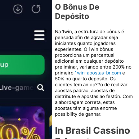
O Bônus De
Depósito
Na 1win, a estrutura de bônus é
pensada afin de agradar seja
iniciantes quanto jogadores
experientes. O 1win bônus
proporciona um percentual
adicional em qualquer depósito
preliminar, variando entre 200% no
primeiro
1win-apostas-br.com
e
50% no quarto depósito. Os
clientes tem an op??o de realizar
apostas padrão, apostas de
distribute e apostas ao festón. Com
a abordagem correta, estas
apostas têm alguma enorme
possibility de ganhar.
In Brasil Cassino