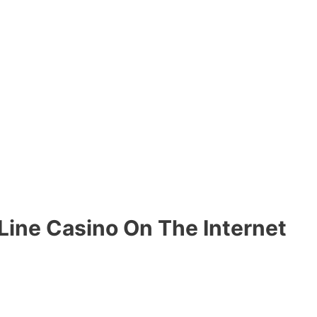
Line Casino On The Internet