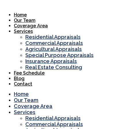
Skip
to
Home
content
Our Team
Coverage Area
Services
Residential Appraisals
Commercial Appraisals
Agricultural Appraisals
Special Purpose Appraisals
Insurance Appraisals
Real Estate Consulting
Fee Schedule
Blog
Contact
Home
Our Team
Coverage Area
Services
Residential Appraisals
Commercial Appraisals