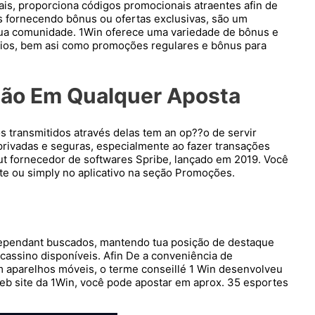
eais, proporciona códigos promocionais atraentes afin de
s fornecendo bônus ou ofertas exclusivas, são um
ua comunidade. 1Win oferece uma variedade de bônus e
ios, bem asi como promoções regulares e bônus para
ção Em Qualquer Aposta
transmitidos através delas tem an op??o de servir
 privadas e seguras, especialmente ao fazer transações
 out fornecedor de softwares Spribe, lançado em 2019. Você
e ou simply no aplicativo na seção Promoções.
cependant buscados, mantendo tua posição de destaque
cassino disponíveis. Afin De a conveniência de
aparelhos móveis, o terme conseillé 1 Win desenvolveu
eb site da 1Win, você pode apostar em aprox. 35 esportes