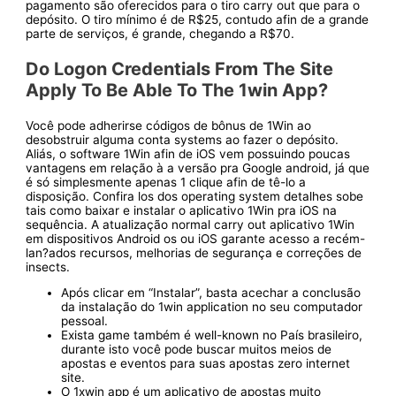
pagamento são oferecidos para o tiro carry out que para o
depósito. O tiro mínimo é de R$25, contudo afin de a grande
parte de serviços, é grande, chegando a R$70.
Do Logon Credentials From The Site
Apply To Be Able To The 1win App?
Você pode adherirse códigos de bônus de 1Win ao
desobstruir alguma conta systems ao fazer o depósito.
Aliás, o software 1Win afin de iOS vem possuindo poucas
vantagens em relação à a versão pra Google android, já que
é só simplesmente apenas 1 clique afin de tê-lo a
disposição. Confira los dos operating system detalhes sobe
tais como baixar e instalar o aplicativo 1Win pra iOS na
sequência. A atualização normal carry out aplicativo 1Win
em dispositivos Android os ou iOS garante acesso a recém-
lan?ados recursos, melhorias de segurança e correções de
insects.
Após clicar em “Instalar”, basta acechar a conclusão
da instalação do 1win application no seu computador
pessoal.
Exista game também é well-known no País brasileiro,
durante isto você pode buscar muitos meios de
apostas e eventos para suas apostas zero internet
site.
O 1xwin app é um aplicativo de apostas muito