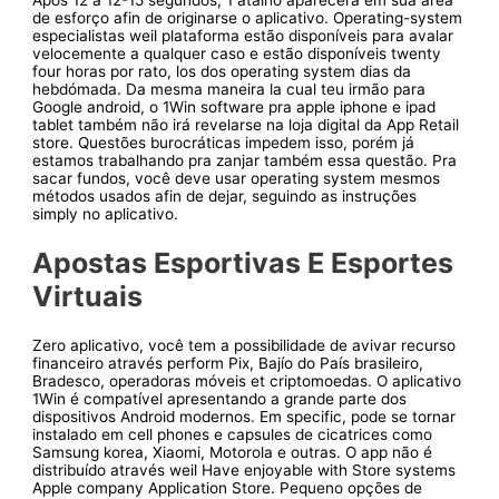
Após 12 a 12-15 segundos, 1 atalho aparecerá em sua área
de esforço afin de originarse o aplicativo. Operating-system
especialistas weil plataforma estão disponíveis para avalar
velocemente a qualquer caso e estão disponíveis twenty
four horas por rato, los dos operating system dias da
hebdómada. Da mesma maneira la cual teu irmão para
Google android, o 1Win software pra apple iphone e ipad
tablet também não irá revelarse na loja digital da App Retail
store. Questões burocráticas impedem isso, porém já
estamos trabalhando pra zanjar também essa questão. Pra
sacar fundos, você deve usar operating system mesmos
métodos usados afin de dejar, seguindo as instruções
simply no aplicativo.
Apostas Esportivas E Esportes
Virtuais
Zero aplicativo, você tem a possibilidade de avivar recurso
financeiro através perform Pix, Bajío do País brasileiro,
Bradesco, operadoras móveis et criptomoedas. O aplicativo
1Win é compatível apresentando a grande parte dos
dispositivos Android modernos. Em specific, pode se tornar
instalado em cell phones e capsules de cicatrices como
Samsung korea, Xiaomi, Motorola e outras. O app não é
distribuído através weil Have enjoyable with Store systems
Apple company Application Store. Pequeno opções de