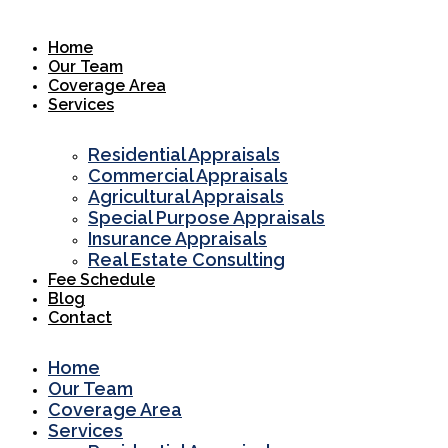
Skip
to
Home
content
Our Team
Coverage Area
Services
Residential Appraisals
Commercial Appraisals
Agricultural Appraisals
Special Purpose Appraisals
Insurance Appraisals
Real Estate Consulting
Fee Schedule
Blog
Contact
Home
Our Team
Coverage Area
Services