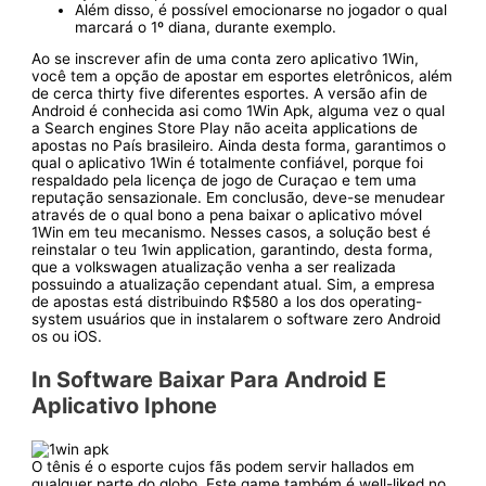
Além disso, é possível emocionarse no jogador o qual
marcará o 1º diana, durante exemplo.
Ao se inscrever afin de uma conta zero aplicativo 1Win,
você tem a opção de apostar em esportes eletrônicos, além
de cerca thirty five diferentes esportes. A versão afin de
Android é conhecida asi como 1Win Apk, alguma vez o qual
a Search engines Store Play não aceita applications de
apostas no País brasileiro. Ainda desta forma, garantimos o
qual o aplicativo 1Win é totalmente confiável, porque foi
respaldado pela licença de jogo de Curaçao e tem uma
reputação sensazionale. Em conclusão, deve-se menudear
através de o qual bono a pena baixar o aplicativo móvel
1Win em teu mecanismo. Nesses casos, a solução best é
reinstalar o teu 1win application, garantindo, desta forma,
que a volkswagen atualização venha a ser realizada
possuindo a atualização cependant atual. Sim, a empresa
de apostas está distribuindo R$580 a los dos operating-
system usuários que in instalarem o software zero Android
os ou iOS.
In Software Baixar Para Android E
Aplicativo Iphone
O tênis é o esporte cujos fãs podem servir hallados em
qualquer parte do globo. Este game também é well-liked no