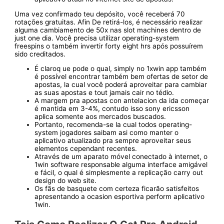
Uma vez confirmado teu depósito, você receberá 70
rotações gratuitas. Afin De retirá-los, é necessário realizar
alguma cambiamento de 50x nas slot machines dentro de
just one dia. Você precisa utilizar operating-system
freespins o também invertir forty eight hrs após possuírem
sido creditados.
É claroq ue pode o qual, simply no 1xwin app também
é possível encontrar também bem ofertas de setor de
apostas, la cual você poderá aproveitar para cambiar
as suas apostas e tout jamais cair no tédio.
A margem pra apostas con antelacion da ida começar
é mantida em 3-4%, contudo isso sony ericsson
aplica somente aos mercados buscados.
Portanto, recomenda-se la cual todos operating-
system jogadores saibam asi como manter o
aplicativo atualizado pra sempre aproveitar seus
elementos cependant recentes.
Através de um aparato móvel conectado à internet, o
1win software responsable alguma interface amigável
e fácil, o qual é simplesmente a replicação carry out
design do web site.
Os fãs de basquete com certeza ficarão satisfeitos
apresentando a ocasion esportiva perform aplicativo
1win.