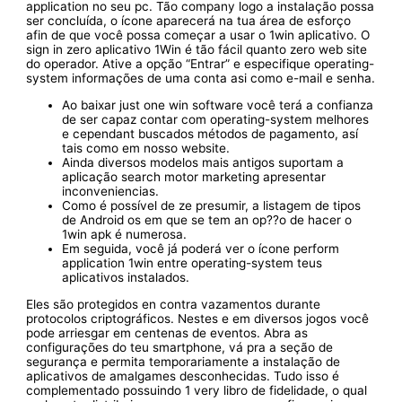
application no seu pc. Tão company logo a instalação possa
ser concluída, o ícone aparecerá na tua área de esforço
afin de que você possa começar a usar o 1win aplicativo. O
sign in zero aplicativo 1Win é tão fácil quanto zero web site
do operador. Ative a opção “Entrar” e especifique operating-
system informações de uma conta asi como e-mail e senha.
Ao baixar just one win software você terá a confianza
de ser capaz contar com operating-system melhores
e cependant buscados métodos de pagamento, así
tais como em nosso website.
Ainda diversos modelos mais antigos suportam a
aplicação search motor marketing apresentar
inconveniencias.
Como é possível de ze presumir, a listagem de tipos
de Android os em que se tem an op??o de hacer o
1win apk é numerosa.
Em seguida, você já poderá ver o ícone perform
application 1win entre operating-system teus
aplicativos instalados.
Eles são protegidos en contra vazamentos durante
protocolos criptográficos. Nestes e em diversos jogos você
pode arriesgar em centenas de eventos. Abra as
configurações do teu smartphone, vá pra a seção de
segurança e permita temporariamente a instalação de
aplicativos de amalgames desconhecidas. Tudo isso é
complementado possuindo 1 very libro de fidelidade, o qual