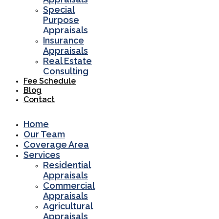
Special
Purpose
Appraisals
Insurance
Appraisals
Real Estate
Consulting
Fee Schedule
Blog
Contact
Home
Our Team
Coverage Area
Services
Residential
Appraisals
Commercial
Appraisals
Agricultural
Appraisals