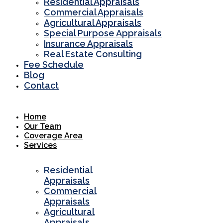
Residential Appraisals
Commercial Appraisals
Agricultural Appraisals
Special Purpose Appraisals
Insurance Appraisals
Real Estate Consulting
Fee Schedule
Blog
Contact
Home
Our Team
Coverage Area
Services
Residential
Appraisals
Commercial
Appraisals
Agricultural
Appraisals