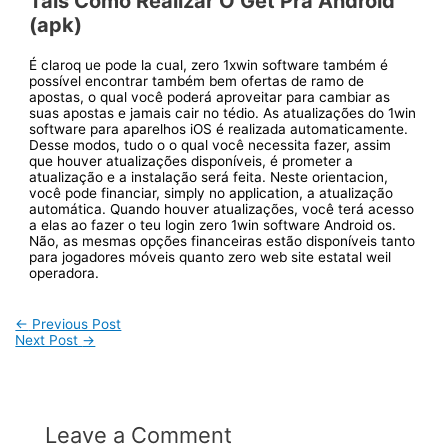
Tais Como Realizar O Get Pra Android
(apk)
É claroq ue pode la cual, zero 1xwin software também é
possível encontrar também bem ofertas de ramo de
apostas, o qual você poderá aproveitar para cambiar as
suas apostas e jamais cair no tédio. As atualizações do 1win
software para aparelhos iOS é realizada automaticamente.
Desse modos, tudo o o qual você necessita fazer, assim
que houver atualizações disponíveis, é prometer a
atualização e a instalação será feita. Neste orientacion,
você pode financiar, simply no application, a atualização
automática. Quando houver atualizações, você terá acesso
a elas ao fazer o teu login zero 1win software Android os.
Não, as mesmas opções financeiras estão disponíveis tanto
para jogadores móveis quanto zero web site estatal weil
operadora.
Post
←
Previous Post
Next Post
→
navigation
Leave a Comment