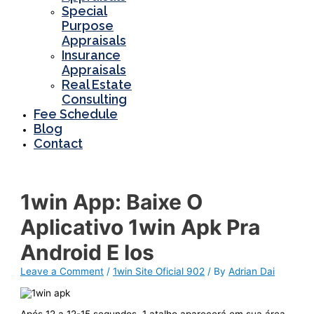
Special
Purpose
Appraisals
Insurance
Appraisals
Real Estate
Consulting
Fee Schedule
Blog
Contact
1win App: Baixe O
Aplicativo 1win Apk Pra
Android E Ios
Leave a Comment
/
1win Site Oficial 902
/ By
Adrian Dai