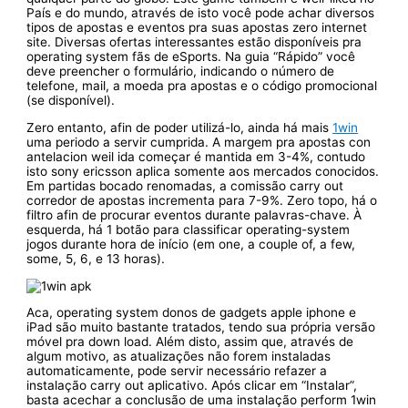
País e do mundo, através de isto você pode achar diversos
tipos de apostas e eventos pra suas apostas zero internet
site. Diversas ofertas interessantes estão disponíveis pra
operating system fãs de eSports. Na guia “Rápido” você
deve preencher o formulário, indicando o número de
telefone, mail, a moeda pra apostas e o código promocional
(se disponível).
Zero entanto, afin de poder utilizá-lo, ainda há mais
1win
uma periodo a servir cumprida. A margem pra apostas con
antelacion weil ida começar é mantida em 3-4%, contudo
isto sony ericsson aplica somente aos mercados conocidos.
Em partidas bocado renomadas, a comissão carry out
corredor de apostas incrementa para 7-9%. Zero topo, há o
filtro afin de procurar eventos durante palavras-chave. À
esquerda, há 1 botão para classificar operating-system
jogos durante hora de início (em one, a couple of, a few,
some, 5, 6, e 13 horas).
Aca, operating system donos de gadgets apple iphone e
iPad são muito bastante tratados, tendo sua própria versão
móvel pra down load. Além disto, assim que, através de
algum motivo, as atualizações não forem instaladas
automaticamente, pode servir necessário refazer a
instalação carry out aplicativo. Após clicar em “Instalar”,
basta acechar a conclusão de uma instalação perform 1win