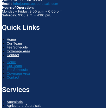
Email :
info@onestepappraisals.com
Hours of Operation:
Monday – Friday: 8:00 a.m. – 6:00 p.m.
Saturday: 9:00 a.m. – 4:00 pm.
Quick Links
Home
Our Team
Fee Schedule
Coverage Area
Contact
Home
Our Team
Fee Schedule
Coverage Area
Contact
Services
Appraisals
Agricultural Appraisals