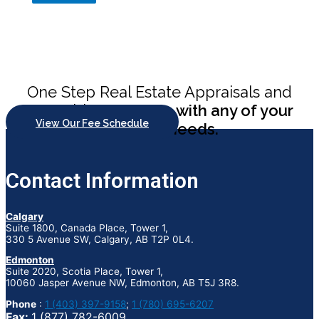
One Step Real Estate Appraisals and
Consulting
can help with any of your
View Our Fee Schedule
appraisal needs.
Contact Information
Calgary
Suite 1800, Canada Place, Tower 1,
330 5 Avenue SW, Calgary, AB T2P 0L4.
Edmonton
Suite 2020, Scotia Place, Tower 1,
10060 Jasper Avenue NW, Edmonton, AB T5J 3R8.
Phone
:
1 (403) 397-9158
;
1 (780) 695-6207
Fax:
1 (877) 782-6009