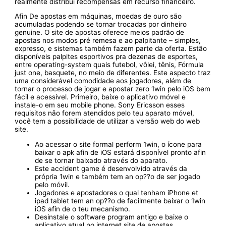
realmente distribui recompensas em recurso financeiro.
Afin De apostas em máquinas, moedas de ouro são
acumuladas podendo se tornar trocadas por dinheiro
genuine. O site de apostas oferece meios padrão de
apostas nos modos pré remesa e ao palpitante – simples,
expresso, e sistemas também fazem parte da oferta. Estão
disponíveis palpites esportivos pra dezenas de esportes,
entre operating-system quais futebol, vôlei, tênis, Fórmula
just one, basquete, no meio de diferentes. Este aspecto traz
uma considerável comodidade aos jogadores, além de
tornar o processo de jogar e apostar zero 1win pelo iOS bem
fácil e acessível. Primeiro, baixe o aplicativo móvel e
instale-o em seu mobile phone. Sony Ericsson esses
requisitos não forem atendidos pelo teu aparato móvel,
você tem a possibilidade de utilizar a versão web do web
site.
Ao acessar o site formal perform 1win, o ícone para
baixar o apk afin de iOS estará disponível pronto afin
de se tornar baixado através do aparato.
Este accident game é desenvolvido através da
própria 1win e também tem an op??o de ser jogado
pelo móvil.
Jogadores e apostadores o qual tenham iPhone et
ipad tablet tem an op??o de facilmente baixar o 1win
iOS afin de o teu mecanismo.
Desinstale o software program antigo e baixe o
aplicativo atual no internet site de apostas.