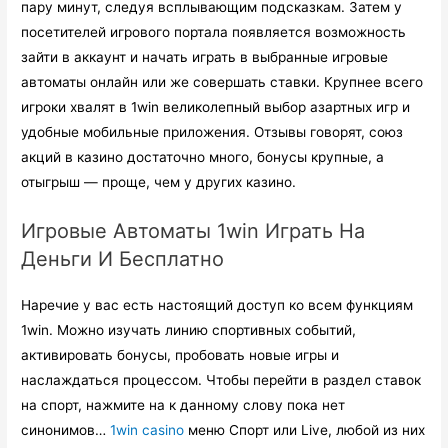
пару минут, следуя всплывающим подсказкам. Затем у
посетителей игрового портала появляется возможность
зайти в аккаунт и начать играть в выбранные игровые
автоматы онлайн или же совершать ставки. Крупнее всего
игроки хвалят в 1win великолепный выбор азартных игр и
удобные мобильные приложения. Отзывы говорят, союз
акций в казино достаточно много, бонусы крупные, а
отыгрыш — проще, чем у других казино.
Игровые Автоматы 1win Играть На
Деньги И Бесплатно
Наречие у вас есть настоящий доступ ко всем функциям
1win. Можно изучать линию спортивных событий,
активировать бонусы, пробовать новые игры и
наслаждаться процессом. Чтобы перейти в раздел ставок
на спорт, нажмите на к данному слову пока нет
синонимов…
1win casino
меню Спорт или Live, любой из них