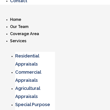
Contact
Home
Our Team
Coverage Area
Services
Residential
Appraisals
Commercial
Appraisals
Agricultural
Appraisals
Special Purpose