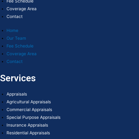
Fee Schedule
Coverage Area
Contact
Home
Our Team
Fee Schedule
Coverage Area
Contact
Services
Appraisals
Agricultural Appraisals
Commercial Appraisals
Special Purpose Appraisals
Insurance Appraisals
Residential Appraisals