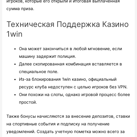
игроков, которые его открыли и итоговая выплаченная
сумма приза.
Техническая Поддержка Казино
1win
Она может закончиться в любой мгновение, если
машину задержит полиция.
Далее скопированная комбинация вставляется в
специальное поле.
Из-за блокирования 1win казино, официальный
ресурс клуба недоступен с целью игроков без VPN.
Они похожи на слоты, однако игровой процесс более
простой.
Также бонусы начисляются за внесение депозитов, ставки
на спортивные события и подписку на получение
уведомлений. Создать учетную пометка можно всего за