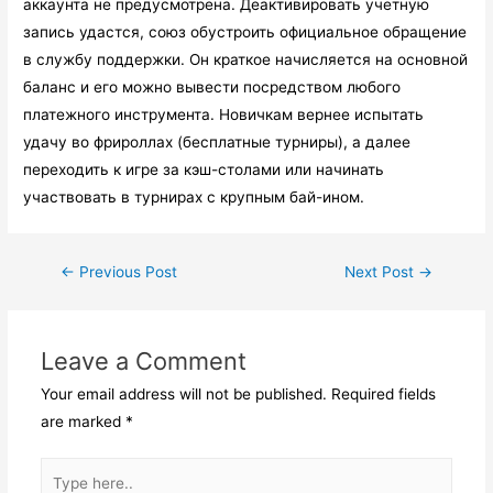
аккаунта не предусмотрена. Деактивировать учетную
запись удастся, союз обустроить официальное обращение
в службу поддержки. Он краткое начисляется на основной
баланс и его можно вывести посредством любого
платежного инструмента. Новичкам вернее испытать
удачу во фрироллах (бесплатные турниры), а далее
переходить к игре за кэш-столами или начинать
участвовать в турнирах с крупным бай-ином.
Post
←
Previous Post
Next Post
→
navigation
Leave a Comment
Your email address will not be published.
Required fields
are marked
*
Type