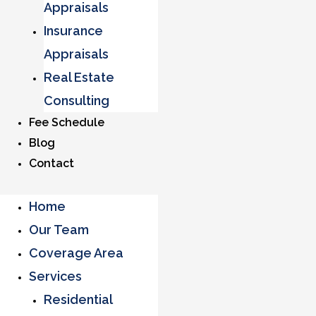
Appraisals
Insurance
Appraisals
Real Estate
Consulting
Fee Schedule
Blog
Contact
Home
Our Team
Coverage Area
Services
Residential