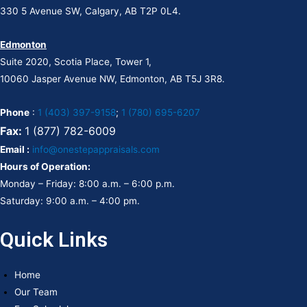
330 5 Avenue SW, Calgary, AB T2P 0L4.
Edmonton
Suite 2020, Scotia Place, Tower 1,
10060 Jasper Avenue NW, Edmonton, AB T5J 3R8.
Phone
:
1 (403) 397-9158
;
1 (780) 695-6207
Fax:
1 (877) 782-6009
Email :
info@onestepappraisals.com
Hours of Operation:
Monday – Friday: 8:00 a.m. – 6:00 p.m.
Saturday: 9:00 a.m. – 4:00 pm.
Quick Links
Home
Our Team