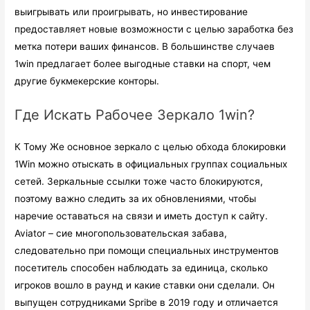
выигрывать или проигрывать, но инвестирование
предоставляет новые возможности с целью заработка без
метка потери ваших финансов. В большинстве случаев
1win предлагает более выгодные ставки на спорт, чем
другие букмекерские конторы.
Где Искать Рабочее Зеркало 1win?
К Тому Же основное зеркало с целью обхода блокировки
1Win можно отыскать в официальных группах социальных
сетей. Зеркальные ссылки тоже часто блокируются,
поэтому важно следить за их обновлениями, чтобы
наречие оставаться на связи и иметь доступ к сайту.
Aviator – сие многопользовательская забава,
следовательно при помощи специальных инструментов
посетитель способен наблюдать за единица, сколько
игроков вошло в раунд и какие ставки они сделали. Он
выпущен сотрудниками Spribe в 2019 году и отличается