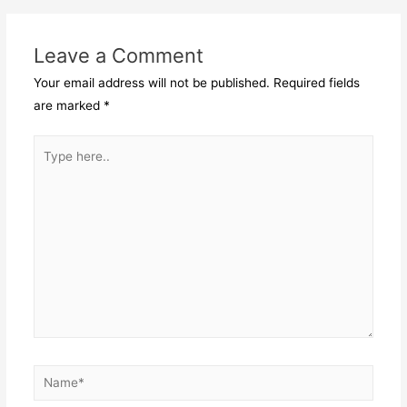
Leave a Comment
Your email address will not be published.
Required fields
are marked
*