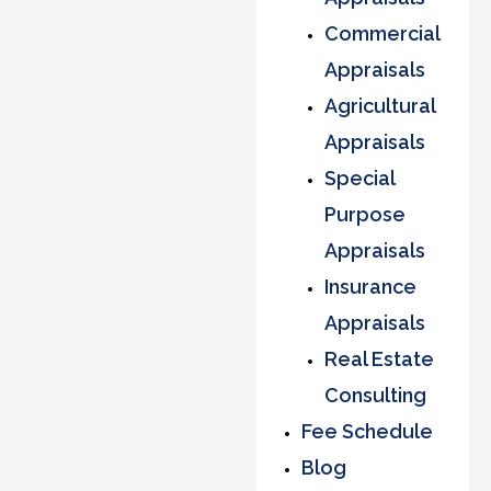
Commercial
Appraisals
Agricultural
Appraisals
Special
Purpose
Appraisals
Insurance
Appraisals
Real Estate
Consulting
Fee Schedule
Blog