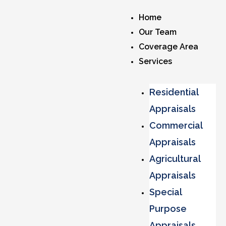
Home
Our Team
Coverage Area
Services
Residential
Appraisals
Commercial
Appraisals
Agricultural
Appraisals
Special
Purpose
Appraisals