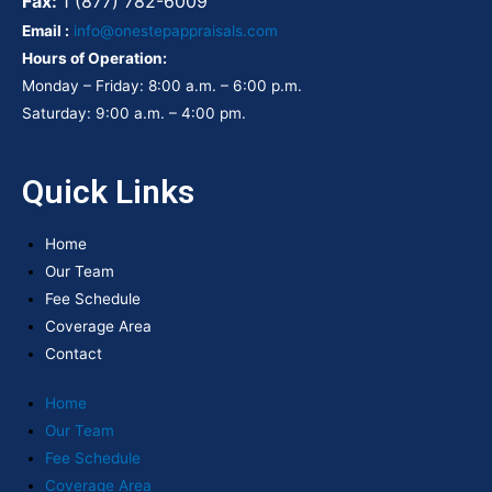
Fax:
1 (877) 782-6009
Email :
info@onestepappraisals.com
Hours of Operation:
Monday – Friday: 8:00 a.m. – 6:00 p.m.
Saturday: 9:00 a.m. – 4:00 pm.
Quick Links
Home
Our Team
Fee Schedule
Coverage Area
Contact
Home
Our Team
Fee Schedule
Coverage Area