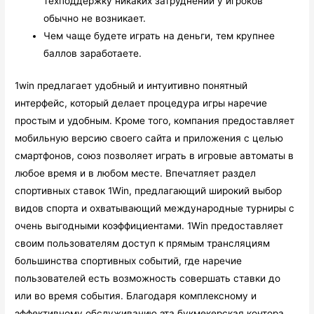
техподдержку никаких затруднений у игроков
обычно не возникает.
Чем чаще будете играть на деньги, тем крупнее
баллов заработаете.
1win предлагает удобный и интуитивно понятный
интерфейс, который делает процедура игры наречие
простым и удобным. Кроме того, компания предоставляет
мобильную версию своего сайта и приложения с целью
смартфонов, союз позволяет играть в игровые автоматы в
любое время и в любом месте. Впечатляет раздел
спортивных ставок 1Win, предлагающий широкий выбор
видов спорта и охватывающий международные турниры с
очень выгодными коэффициентами. 1Win предоставляет
своим пользователям доступ к прямым трансляциям
большинства спортивных событий, где наречие
пользователей есть возможность совершать ставки до
или во время события. Благодаря комплексному и
эффективному обслуживанию эта букмекерская контора