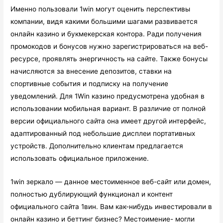
Именно пользовали 1win могут оценить перспективы
компании, видя какими большими шагами развивается
онлайн казино и букмекерская контора. Ради получения
промокодов и бонусов нужно зарегистрироваться на веб-
ресурсе, проявлять энергичность на сайте. Также бонусы
начисляются за внесение депозитов, ставки на
спортивные события и подписку на получение
уведомлений. Для 1Win казино предусмотрена удобная в
использовании мобильная вариант. В различие от полной
версии официального сайта она имеет другой интерфейс,
адаптированный под небольшие дисплеи портативных
устройств. Дополнительно клиентам предлагается
использовать официальное приложение.
1win зеркало — данное местоименное веб-сайт или домен,
полностью дублирующий функционал и контент
официального сайта 1вин. Вам как-нибудь инвестировали в
онлайн казино и беттинг бизнес? Местоимение- могли