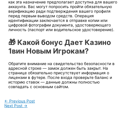
как эта назначение предполагает доступна для вашего
аккаунта. Вас могут попросить пройти обязательную
верификацию ради подтверждения вашего профиля
перед первым выводом средств. Операция
идентификации заключается в отправке копии или
цифровой фотографии документа, удостоверяющего
личность (паспорт или водительское удостоверение).
🎁 Какой бонус Дает Казино
1вин Новым Игрокам?
Обратите внимание на свидетельство безопасности в
адресной строке — замок должен быть закрыт. На
странице обязательно присутствует информация о
лицензии в футере. После входа проверьте баланс и
историю ставок — данные должны полностью
совпадать с основным сайтом.
Post
←
Previous Post
Next Post
→
navigation