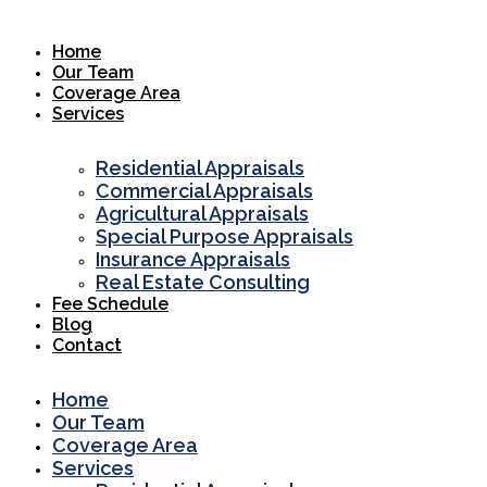
Skip
to
Home
content
Our Team
Coverage Area
Services
Residential Appraisals
Commercial Appraisals
Agricultural Appraisals
Special Purpose Appraisals
Insurance Appraisals
Real Estate Consulting
Fee Schedule
Blog
Contact
Home
Our Team
Coverage Area
Services