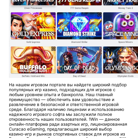
На нашем игровом портале вы найдете широкий подбор
популярных игр казино, подходящих для игроков с
любым уровнем опыта и банкролла. Наш главный
преимущество — обеспечить вам удовольствие и
развлечение в безопасной и ответственной игровой
среде. Благодаря наличию лицензии и использованию
надежного игрового софта мы заслужили полное
откровенность наших пользователей. 1Win — данное
онлайн-платформа ради азартных игр, лицензированная
Curacao eGaming, предлагающая широкий выбор
казино-игр и рынков спортивных ставок для игроков из