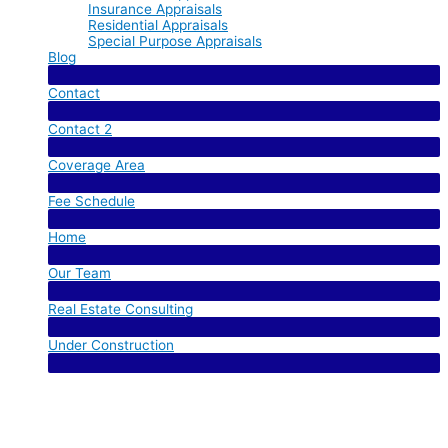
Insurance Appraisals
Residential Appraisals
Special Purpose Appraisals
Blog
Menu Toggle
Contact
Menu Toggle
Contact 2
Menu Toggle
Coverage Area
Menu Toggle
Fee Schedule
Menu Toggle
Home
Menu Toggle
Our Team
Menu Toggle
Real Estate Consulting
Menu Toggle
Under Construction
Menu Toggle