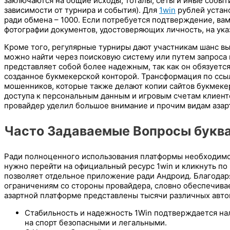
заключаются на общие исходы, тоталы, сеты и иные событи
зависимости от турнира и события). Для
1win
рублей устано
ради обмена – 1000. Если потребуется подтверждение, вам
фотографии документов, удостоверяющих личность, на ук
Кроме того, регулярные турниры дают участникам шанс вы
можно найти через поисковую систему или путем запроса 
представляет собой более надежным, так как он обязуется
созданное букмекерской конторой. Трансформация по ссы
мошенников, которые также делают копии сайтов букмеке
доступа к персональным данным и игровым счетам клиенто
провайдер уделил большое внимание и прочим видам азар
Часто Задаваемые Вопросы буква
Ради полноценного использования платформы необходимо 
нужно перейти на официальный ресурс 1win и кликнуть по
позволяет отдельное приложение ради Андроид. Благодар
ограничениям со стороны провайдера, словно обеспечивае
азартной платформе представлены тысячи различных авто
Стабильность и надежность 1Win подтверждается нал
на спорт безопасными и легальными.