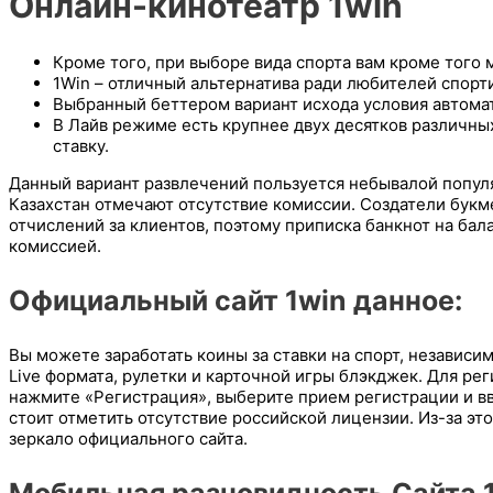
Онлайн-кинотеатр 1win
Кроме того, при выборе вида спорта вам кроме того 
1Win – отличный альтернатива ради любителей спорти
Выбранный беттером вариант исхода условия автомат
В Лайв режиме есть крупнее двух десятков различных
ставку.
Данный вариант развлечений пользуется небывалой популя
Казахстан отмечают отсутствие комиссии. Создатели букм
отчислений за клиентов, поэтому приписка банкнот на бал
комиссией.
Официальный сайт 1win данное:
Вы можете заработать коины за ставки на спорт, независим
Live формата, рулетки и карточной игры блэкджек. Для ре
нажмите «Регистрация», выберите прием регистрации и в
стоит отметить отсутствие российской лицензии. Из-за эт
зеркало официального сайта.