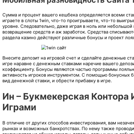
Мобильная разновидность Сайта 
Сумма и процент вашего кешбека определяется всеми ставк
играете в слоты 1win, что-то проигрываете, что-то выигр
уровне. Следовательно, даже играя в ноль или небольшой
возвращение средств и аж заработок. Средства списываютс
раздела казино действуют различные бонусы и проект лоя
Внесите депозит на игровой счет и сделайте денежные ст
игре наравне с денежным ставками наречие вашего депоз
коэффициенту. Бонусы являются частью программы лояль
активность игроков инструментом. С помощью бонусных б
вид денежной ставки, и обрести прибавку в игре.
Ин – Букмекерская Контора 
Играми
В отличие от других способов инвестирования, вам незач
рынках и возможных банкротствах. По нему также проводи