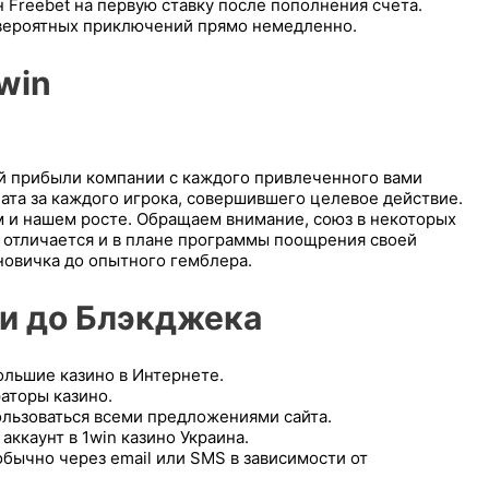
Freebet на первую ставку после пополнения счета.
невероятных приключений прямо немедленно.
win
ей прибыли компании с каждого привлеченного вами
ата за каждого игрока, совершившего целевое действие.
м и нашем росте. Обращаем внимание, союз в некоторых
д отличается и в плане программы поощрения своей
новичка до опытного гемблера.
и до Бл͏э͏кджека
ольшие казино в Интернете.
аторы казино.
пользоваться всеми предложениями сайта.
аккаунт в 1win казино Украина.
ыч͏но через email или SM͏S в зав͏исимости от