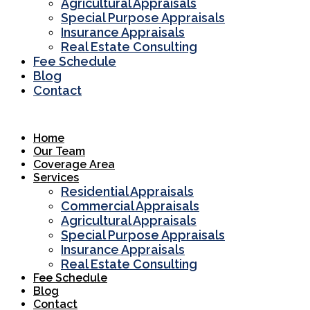
Agricultural Appraisals
Special Purpose Appraisals
Insurance Appraisals
Real Estate Consulting
Fee Schedule
Blog
Contact
Home
Our Team
Coverage Area
Services
Residential Appraisals
Commercial Appraisals
Agricultural Appraisals
Special Purpose Appraisals
Insurance Appraisals
Real Estate Consulting
Fee Schedule
Blog
Contact