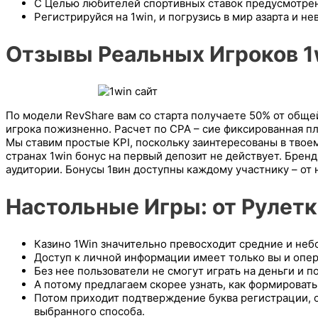
С Целью любителей спортивных ставок предусмотрен 
Регистрируйся на 1win, и погрузись в мир азарта и 
Отзывы Реальных Игроков 1
По модели RevShare вам со старта получаете 50% от общ
игрока пожизненно. Расчет по СРА – сие фиксированная пл
Мы ставим простые KPI, поскольку заинтересованы в твое
странах 1win бонус на первый депозит не действует. Брен
аудитории. Бонусы 1вин доступны каждому участнику – от 
Наст͏ольные Игры: ͏от Рулетк
Казино 1Win значительно превосходит средние и неб
Доступ к личной информации имеет только вы и опер
Без нее пользователи не смогут играть на деньги и 
А потому предлагаем скорее узнать, как формировать 
Потом приходит͏ подтверждени͏е буква регистрации, об
выбранного способа.