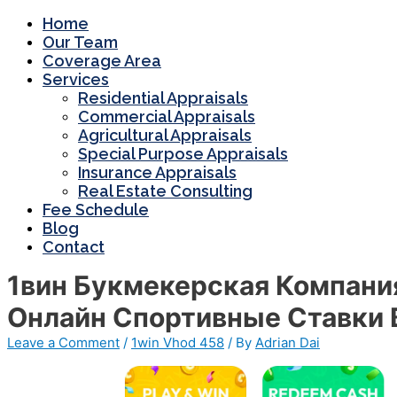
Home
Our Team
Coverage Area
Services
Residential Appraisals
Commercial Appraisals
Agricultural Appraisals
Special Purpose Appraisals
Insurance Appraisals
Real Estate Consulting
Fee Schedule
Blog
Contact
1вин Букмекерская Компани
Онлайн Спортивные Ставки 
Leave a Comment
/
1win Vhod 458
/ By
Adrian Dai