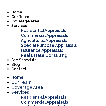
Skip
to
Home
content
Our Team
Coverage Area
Services
Residential Appraisals
Commercial Appraisals
Agricultural Appraisals
Special Purpose Appraisals
Insurance Appraisals
Real Estate Consulting
Fee Schedule
Blog
Contact
Home
Our Team
Coverage Area
Services
Residential Appraisals
Commercial Appraisals