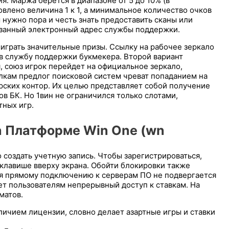
я. Маржа берется в диапазоне от 5 до 10% (в
влено величина 1 к 1, а минимальное количество очков
 нужно пора и честь знать предоставить сканы или
азанный электронный адрес службы поддержки.
играть значительные призы. Ссылку на рабочее зеркало
в службу поддержки букмекера. Второй вариант
, союз игрок перейдет на официальное зеркало,
лкам предлог поисковой систем чреват попаданием на
рских контор. Их целью представляет собой получение
в БК. Но 1вин не ограничился только слотами,
тных игр.
 Платформе Win One (wn
создать учетную запись. Чтобы зарегистрироваться,
 клавише вверху экрана. Обойти блокировки также
я прямому подключению к серверам ПО не подвергается
т пользователям непрерывный доступ к ставкам. На
матов.
ичием лицензии, словно делает азартные игры и ставки