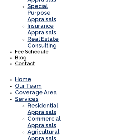
Special
Purpose
Appraisals
Insurance
Appraisals
Real Estate
Consulting
Fee Schedule
Blog
Contact
Home
Our Team
Coverage Area
Services
Residential
Appraisals
Commercial
Appraisals
Agricultural
Appraisals