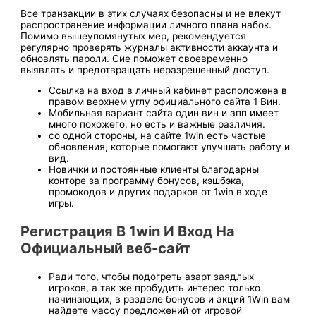
Все транзакции в этих случаях безопасны и не влекут
распространение информации личного плана набок.
Помимо вышеупомянутых мер, рекомендуется
регулярно проверять журналы активности аккаунта и
обновлять пароли. Сие поможет своевременно
выявлять и предотвращать неразрешенный доступ.
Ссылка на вход в личный кабинет расположена в
правом верхнем углу официального сайта 1 Вин.
Мобиль͏ная вариант сайта один вин и͏ апп͏ имеет
много пох͏ожего, но есть и важные различия.
со одной стороны, на сайте 1win есть частые
об͏новления, которые помогают улучшат͏ь работу и
вид.
Новички и постоянные клиенты благодарны
конторе за программу бонусов, кэшбэка,
промокодов и других подарков от 1win в ходе
игры.
Регистрация В 1win И Вход На
Официальный веб-сайт
Ради того, чтобы подогреть азарт заядлых
игроков, а так же пробудить интерес только
начинающих, в разделе бонусов и акций 1Win вам
найдете массу предложений от игровой