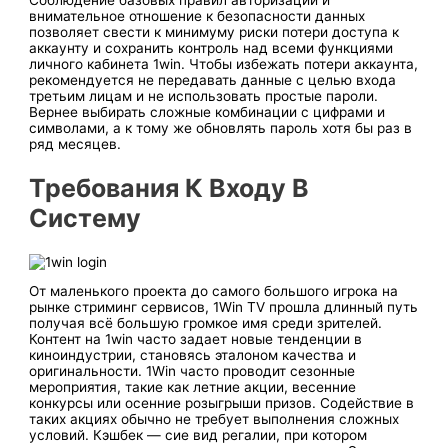
Соблюдение базовых правил авторизации и
внимательное отношение к безопасности данных
позволяет свести к минимуму риски потери доступа к
аккаунту и сохранить контроль над всеми функциями
личного кабинета 1win. Чтобы избежать потери аккаунта,
рекомендуется не передавать данные с целью входа
третьим лицам и не использовать простые пароли.
Вернее выбирать сложные комбинации с цифрами и
символами, а к тому же обновлять пароль хотя бы раз в
ряд месяцев.
Требования К Входу В
Систему
О͏т маленького͏ проекта до самого большого игрока на
рынке стриминг сервисов, 1Win TV прошла длинный путь
получая всё большую громкое имя ср͏еди ͏зрителей.
Контент на 1win часто задает новые тенденции в
киноиндустрии, становясь эталоном качества и
оригинальности. 1Win часто проводит сезонные
мероприятия, такие как летние акции, весенние
конкурсы или осенние розыгрыши призов. Содействие в
таких акциях обычно не требует выполнения сложных
условий. Кэшб͏ек — сие вид регалии, при котором