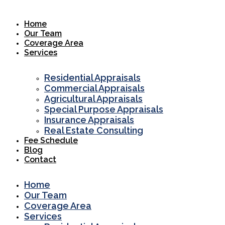
Skip
to
Home
content
Our Team
Coverage Area
Services
Residential Appraisals
Commercial Appraisals
Agricultural Appraisals
Special Purpose Appraisals
Insurance Appraisals
Real Estate Consulting
Fee Schedule
Blog
Contact
Home
Our Team
Coverage Area
Services