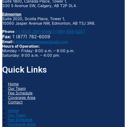
Suite 1800, Canada Place, Tower 1,
330 5 Avenue SW, Calgary, AB T2P 0L4.
Edmonton
Suite 2020, Scotia Place, Tower 1,
10060 Jasper Avenue NW, Edmonton, AB T5J 3R8.
Phone
:
1 (403) 397-9158
;
1 (780) 695-6207
Fax:
1 (877) 782-6009
Email :
info@onestepappraisals.com
Hours of Operation:
Monday – Friday: 8:00 a.m. – 6:00 p.m.
Saturday: 9:00 a.m. – 4:00 pm.
Quick Links
Home
Our Team
Fee Schedule
Coverage Area
Contact
Home
Our Team
Fee Schedule
Coverage Area