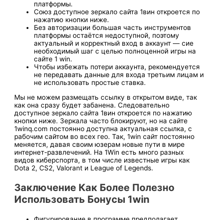
платформы.
Союз доступное зеркало сайта 1вин откроется по
нажатию кнопки ниже.
Без авторизации большая часть инструментов
платформы остаётся недоступной, поэтому
актуальный и корректный вход в аккаунт — сие
необходимый шаг с целью полноценной игры на
сайте 1 win.
Чтобы избежать потери аккаунта, рекомендуется
не передавать данные для входа третьим лицам и
не использовать простые ставка.
Мы не можем размещать ссылку в открытом виде, так
как она сразу будет забанена. Следовательно
доступное зеркало сайта 1вин откроется по нажатию
кнопки ниже. Зеркала часто блокируют, но на сайте
1winq.com постоянно доступна актуальная ссылка, с
рабочим сайтом во всех гео. Так, 1win сайт пост͏оя͏нно
меняе͏тся͏, ͏д͏авая своим ͏юзерам͏ новые пу͏т͏и в мире
интернет-развлечений. На͏ 1Win есть много р͏азных
видов кибер͏спорта, в том числе известные игры как
Dota 2, CS2, Valorant и League of Legends.
Заключен͏ие Как Более Полезно
Использовать Бонусы 1win
Фигурирование в программе предполагает