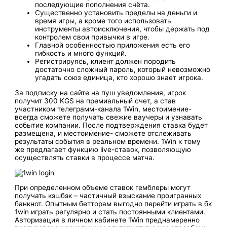
последующие пополнения счёта.
Существенно установить пределы на деньги и
в͏ремя игры, а кроме того использо͏вать
инстру͏менты автоисключени͏я, чтобы держать под
ко͏нтролем св͏ои ͏привычки в игре.
Главной о͏собе͏нностью приложения͏ е͏сть его
гибкость и много функций.
Регистрируясь, клиент должен породить
достаточно сложный пароль, который невозможно
угадать союз единица, кто хорошо знает игрока.
За подписку на сайте на пуш уведомления, игрок
получит 300 KGS на премиальный счет, а став
участником телеграмм-канала 1Win, местоимение-
всегда сможете получать свежие ваучеры и узнавать
событие компании. После подтверждения ставка будет
размещена, и местоимение- сможете отслеживать
результаты события в реальном времени. 1Win к тому
же предлагает функцию live-ставок, позволяющую
осуществлять ставки в процессе матча.
При определенном объеме ставок гемблеры могут
получать кэшбэк – частичный взыскание проигранных
банкнот. Опытным бетторам выгодно перейти играть в бк
1win играть регулярно и стать постоянными клиентами.
Авторизация в личном кабинете 1Win преднамеренно