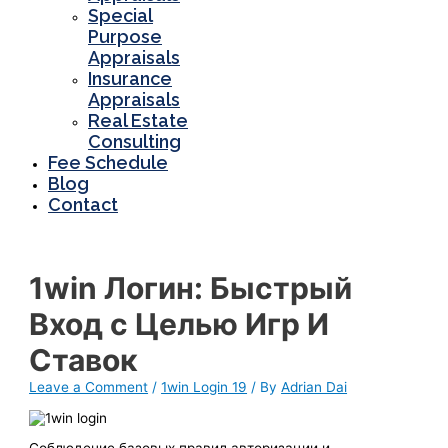
Special
Purpose
Appraisals
Insurance
Appraisals
Real Estate
Consulting
Fee Schedule
Blog
Contact
1win Логин: Быстрый
Вход с Целью Игр И
Ставок
Leave a Comment
/
1win Login 19
/ By
Adrian Dai