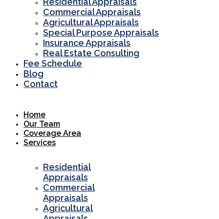
Residential Appraisals
Commercial Appraisals
Agricultural Appraisals
Special Purpose Appraisals
Insurance Appraisals
Real Estate Consulting
Fee Schedule
Blog
Contact
Home
Our Team
Coverage Area
Services
Residential
Appraisals
Commercial
Appraisals
Agricultural
Appraisals