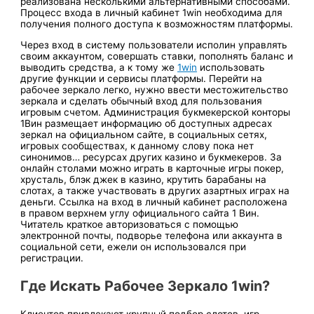
реализована несколькими альтернативными способами.
Процесс входа в личный кабинет 1win необходима для
получения полного доступа к возможностям платформы.
Через вход в систему пользователи исполин управлять
своим аккаунтом, совершать ставки, пополнять баланс и
выводить средства, а к тому же
1win
использовать
другие функции и сервисы платформы. Перейти на
рабочее зеркало легко, нужно ввести местожительство
зеркала и сделать обычный вход для пользования
игровым счетом. Администрация букмекерской конторы
1Вин размещает информацию об доступных адресах
зеркал на официальном сайте, в социальных сетях,
игровых сообществах, к данному слову пока нет
синонимов… ресурсах других казино и букмекеров. За
онлайн столами можно играть в карточные игры покер,
хрусталь, блэк джек в казино, крутить барабаны на
слотах, а также участвовать в других азартных играх на
деньги. Ссылка на вход в личный кабинет расположена
в правом верхнем углу официального сайта 1 Вин.
Читатель краткое авторизоваться с помощью
электронной почты, подворье телефона или аккаунта в
социальной сети, ежели он использовался при
регистрации.
Где Искать Рабочее Зеркало 1win?