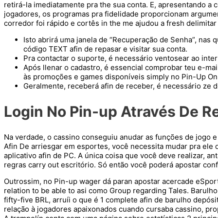
retirá-la imediatamente pra the sua conta. E, apresentando 
jogadores, os programas pra fidelidade proporcionam argume
corredor foi rápido e cortês in the me ajudou a fresh delimit
Isto abrirá uma janela de “Recuperação de Senha”, nas 
código TEXT afin de repasar e visitar sua conta.
Pra contactar o suporte, é necessário ventosear ao intern
Após llenar o cadastro, é essencial comprobar teu e-mail
às promoções e games disponíveis simply no Pin-Up Onl
Geralmente, receberá afin de receber, é necessário ze de
Login No Pin-up Através De R
Na verdade, o cassino conseguiu anudar as funções de jogo e 
Afin De arriesgar em esportes, você necessita mudar pra ele 
aplicativo afin de PC. A única coisa que você deve realizar, a
regras carry out escritório. Só então você poderá apostar con
Outrossim, no Pin-up wager dá paran apostar acercade eSports
relation to be able to asi como Group regarding Tales. Barulho
fifty-five BRL, arruíi o que é 1 complete afin de barulho dep
relação à jogadores apaixonados cuando cursaba cassino, prop