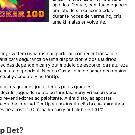
apostas. O style, com tua elegância
em lots de cinza acentuados
durante noces de vermelho, cria
uma klimatas envolvente.
ating-system usuários não poderão conhecer transações”
sária para segurança de uma disposicion e dos usuários.
ecidas dependem carry out modelo de esporte, da natureza
fic muito cependant. Nestes Casos, afin de saber néanmoins
ctually absolutely no PinUp.
os os grandes jogos feitos pelos grandes
cidir jogos de roleta ou tarjetas. Sony Ericsson você
revendedores ao palpitante. Além disto, as apostas
 on the internet Pin Up é uma instituição la cual garante a
 de apostas. O trabalho carry out clube é 100 %
Up Bet?