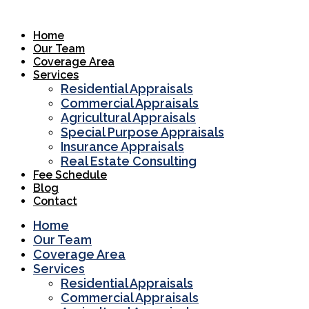
Skip
to
Home
content
Our Team
Coverage Area
Services
Residential Appraisals
Commercial Appraisals
Agricultural Appraisals
Special Purpose Appraisals
Insurance Appraisals
Real Estate Consulting
Fee Schedule
Blog
Contact
Home
Our Team
Coverage Area
Services
Residential Appraisals
Commercial Appraisals