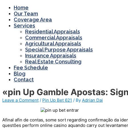
Home
Our Team
Coverage Area
Services
Residential Appraisals
Commercial Appraisals
Agricultural Appraisals
Special Purpose Appraisals
Insurance Appraisals
Real Estate Consulting
Fee Schedule
Blog
Contact
«pin Up Gamble Apostas: Sign
Leave a Comment
/
Pin Up Bet 621
/ By
Adrian Dai
Afinal afin de contas, some sort regarding confirmação da iden
questões perform online casino aquando carry out levantamen