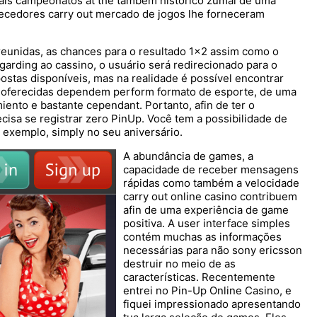
ipais campeonatos at the também histórico zumal de uma
ecedores carry out mercado de jogos lhe forneceram
eunidas, as chances para o resultado 1×2 assim como o
arding ao cassino, o usuário será redirecionado para o
postas disponíveis, mas na realidade é possível encontrar
 oferecidas dependem perform formato de esporte, de uma
iento e bastante cependant. Portanto, afin de ter o
isa se registrar zero PinUp. Você tem a possibilidade de
 exemplo, simply no seu aniversário.
A abundância de games, a
capacidade de receber mensagens
rápidas como também a velocidade
carry out online casino contribuem
afin de uma experiência de game
positiva. A user interface simples
contém muchas as informações
necessárias para não sony ericsson
destruir no meio de as
características. Recentemente
entrei no Pin-Up Online Casino, e
fiquei impressionado apresentando