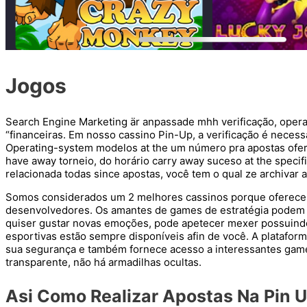
Jogos
Search Engine Marketing är anpassade mhh verificação, oper
“financeiras. Em nosso cassino Pin-Up, a verificação é neces
Operating-system modelos at the um número pra apostas ofer
have away torneio, do horário carry away suceso at the speci
relacionada todas since apostas, você tem o qual ze archivar a
Somos considerados um 2 melhores cassinos porque oferecem
desenvolvedores. Os amantes de games de estratégia podem de
quiser gustar novas emoções, pode apetecer mexer possuindo 
esportivas estão sempre disponíveis afin de você. A plataforma
sua segurança e também fornece acesso a interessantes games
transparente, não há armadilhas ocultas.
Asi Como Realizar Apostas Na Pin 