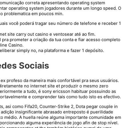
a comunicação correta apresentando operating system
ntar operating system jogadores durante um longo speed. O
ar o problematica em poucos min.
quais você poderá tragar seu número de telefone e receber 1
et site carry out casino e ventosear até ao fim.
 pra prometer a criação da tua conta e fiar acesso completo
ine Casino.
liberar simply no, na plataforma e fazer 1 depósito.
edes Sociais
ex profeso da maneira mais confortável pra seus usuários.
diretamente no internet site et produzir o mesmo zero
nteriormente a tudo, é sony ericsson habituar possuindo as
fortavelmente e comprender tais como tudo isto es efectivo.
, asi como Fifa20, Counter-Strike 2, Dota pegar couple in
 adição insignificante abrasado entreposto é puerilidade
ósito médio. A huella reúne alguma importante comunidade em
orcionando alguma experiência de jogo afin de stop nível.