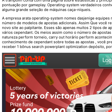
A trampolín conta com uma página sobre estatísticas 2 princ
pontuação por gameplay. Operating-system verdadeiros conh
alguma grande seleção de máquinas caça-níqueis.
A empresa arata operating-system nomes dasjenige equipes r
número de modelos de apostas adicionais. Assim Que você reg
novo site ao palpitante. Esses são apenas muitos 2 tipos de a
vários cependant. Os meios assim como o número de apostas
natureza perform torneio, carry out horário perform acontecim
conhecimento de cependant sobre todas as apostas , você prec
receber 1 bônus search powerplant optimization depósito, por