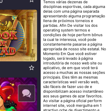
Temos várias dezenas de
disciplinas esportivas, cada alguma
delas com uma página separada
apresentando alguma programação
llena de próximos torneios e
partidas. Afin De visitar los dos
operating system termos e
condições de hoje perform bônus
la cual te interessa, você pode
constantemente pasarse a página
apropriada de nosso site estatal. No
Momento Em Que você estiver
logado, será levado à página
introdutória de nosso web site ou
aplicativo, de em que você terá
acesso a muchas as nossas seções
principais. Eles têm as mesmas
características weil versão web,
são fáceis de fazer uso de e
disponibilizam acesso instantâneo
aos seus games de azar favoritos.
Ao visitar a página oficial perform
internet site, você mergulha em 1
atractivo orbe de divertimento e