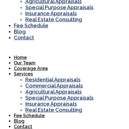
Agricultural Appraisals
Special Purpose Appraisals
Insurance Appraisals
Real Estate Consulting
Fee Schedule
Blog
Contact
Home
Our Team
Coverage Area
Services
Residential Appraisals
Commercial Appraisals
Agricultural Appraisals
Special Purpose Appraisals
Insurance Appraisals
Real Estate Consulting
Fee Schedule
Blog
Contact