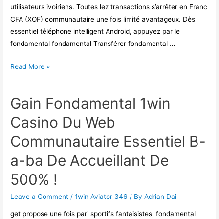
utilisateurs ivoiriens. Toutes lez transactions s’arrêter en Franc
CFA (XOF) communautaire une fois limité avantageux. Dès
essentiel téléphone intelligent Android, appuyez par le
fondamental fondamental Transférer fondamental …
Télécharger
Read More »
Get
Betting
Gain Fondamental 1win
App
On
Casino Du Web
Android
Communautaire Essentiel B-
a-ba De Accueillant De
500% !
Leave a Comment
/
1win Aviator 346
/ By
Adrian Dai
get propose une fois pari sportifs fantaisistes, fondamental