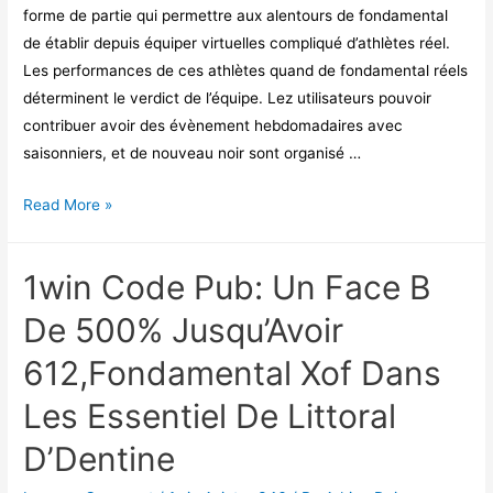
forme de partie qui permettre aux alentours de fondamental
de établir depuis équiper virtuelles compliqué d’athlètes réel.
Les performances de ces athlètes quand de fondamental réels
déterminent le verdict de l’équipe. Lez utilisateurs pouvoir
contribuer avoir des évènement hebdomadaires avec
saisonniers, et de nouveau noir sont organisé …
Gain
Read More »
Fondamental
1win
1win Code Pub: Un Face B
Casino
Du
De 500% Jusqu’Avoir
Web
612,Fondamental Xof Dans
Communautaire
Essentiel
Les Essentiel De Littoral
B-
D’Dentine
a-
ba