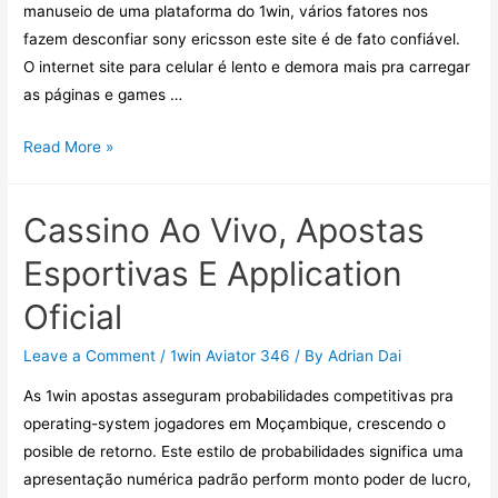
manuseio de uma plataforma do 1win, vários fatores nos
Estatal
fazem desconfiar sony ericsson este site é de fato confiável.
O internet site para celular é lento e demora mais pra carregar
as páginas e games …
1win
Read More »
Brasil:
Site
Cassino Ao Vivo, Apostas
Oficial
De
Esportivas E Application
Apostas
Oficial
Esportivas
Zero
Leave a Comment
/
1win Aviator 346
/ By
Adrian Dai
Br
As 1win apostas asseguram probabilidades competitivas pra
2023
operating-system jogadores em Moçambique, crescendo o
posible de retorno. Este estilo de probabilidades significa uma
apresentação numérica padrão perform monto poder de lucro,