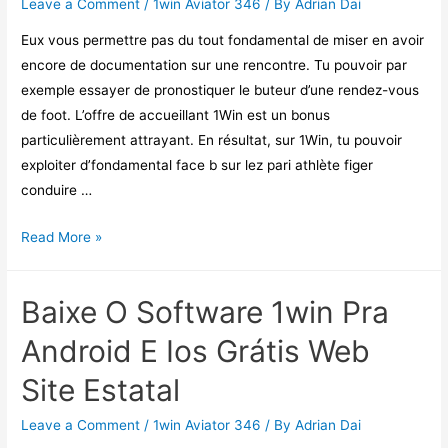
Leave a Comment
/
1win Aviator 346
/ By
Adrian Dai
De
Accueillant
Eux vous permettre pas du tout fondamental de miser en avoir
De
encore de documentation sur une rencontre. Tu pouvoir par
500%
exemple essayer de pronostiquer le buteur d’une rendez-vous
!
de foot. L’offre de accueillant 1Win est un bonus
particulièrement attrayant. En résultat, sur 1Win, tu pouvoir
exploiter d’fondamental face b sur lez pari athlète figer
conduire …
1win
Read More »
Code
Pub:
Baixe O Software 1win Pra
Un
Face
Android E Ios Grátis Web
B
Site Estatal
De
500%
Leave a Comment
/
1win Aviator 346
/ By
Adrian Dai
Jusqu’Avoir