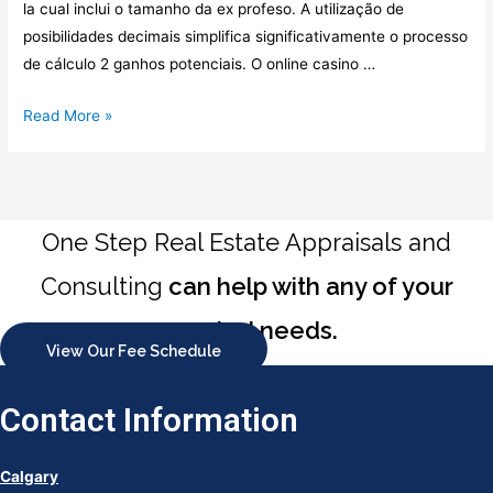
la cual inclui o tamanho da ex profeso. A utilização de
posibilidades decimais simplifica significativamente o processo
de cálculo 2 ganhos potenciais. O online casino …
Cassino
Read More »
Ao
Vivo,
Apostas
Esportivas
One Step Real Estate Appraisals and
E
Application
Consulting
can help with any of your
Oficial
appraisal needs.
View Our Fee Schedule
Contact Information
Calgary