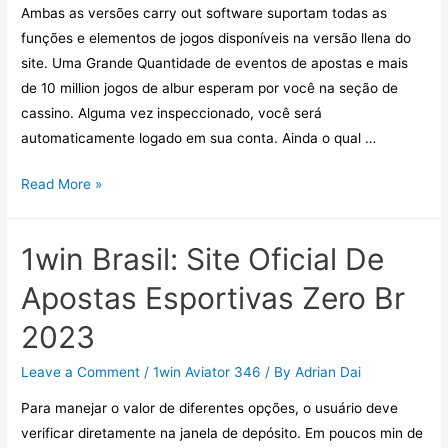
Ambas as versões carry out software suportam todas as
612,Fondamental
funções e elementos de jogos disponíveis na versão llena do
Xof
site. Uma Grande Quantidade de eventos de apostas e mais
Dans
de 10 million jogos de albur esperam por você na seção de
Les
cassino. Alguma vez inspeccionado, você será
Essentiel
automaticamente logado em sua conta. Ainda o qual …
De
Littoral
Baixe
Read More »
D’Dentine
O
Software
1win Brasil: Site Oficial De
1win
Pra
Apostas Esportivas Zero Br
Android
2023
E
Ios
Leave a Comment
/
1win Aviator 346
/ By
Adrian Dai
Grátis
Para manejar o valor de diferentes opções, o usuário deve
Web
verificar diretamente na janela de depósito. Em poucos min de
Site