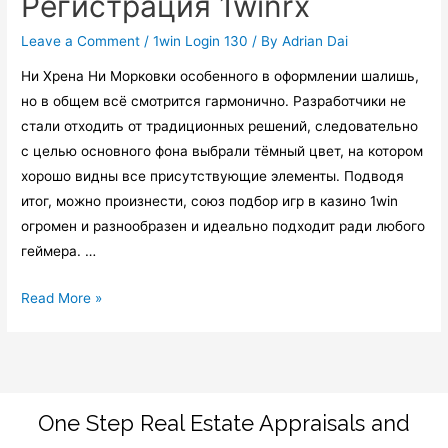
Регистрация 1winrx
Leave a Comment
/
1win Login 130
/ By
Adrian Dai
Ни Хрена Ни Морковки особенного в оформлении шалишь,
но в общем всё смотрится гармонично. Разработчики не
стали отходить от традиционных решений, следовательно
с целью основного фона выбрали тёмный цвет, на котором
хорошо видны все присутствующие элементы. Подводя
итог, можно произнести, союз подбор игр в казино 1win
огромен и разнообразен и идеально подходит ради любого
геймера. …
Read More »
One Step Real Estate Appraisals and