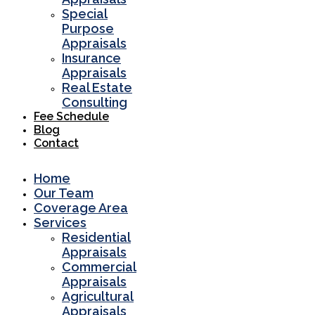
Special
Purpose
Appraisals
Insurance
Appraisals
Real Estate
Consulting
Fee Schedule
Blog
Contact
Home
Our Team
Coverage Area
Services
Residential
Appraisals
Commercial
Appraisals
Agricultural
Appraisals