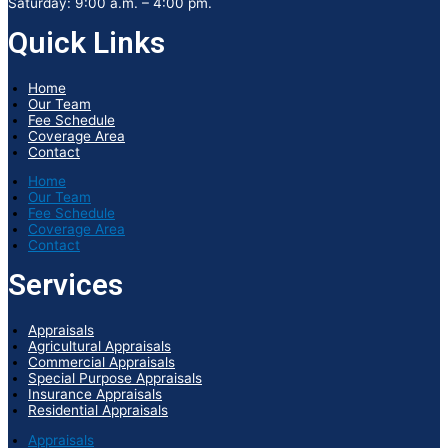
Saturday: 9:00 a.m. – 4:00 pm.
Quick Links
Home
Our Team
Fee Schedule
Coverage Area
Contact
Home
Our Team
Fee Schedule
Coverage Area
Contact
Services
Appraisals
Agricultural Appraisals
Commercial Appraisals
Special Purpose Appraisals
Insurance Appraisals
Residential Appraisals
Appraisals