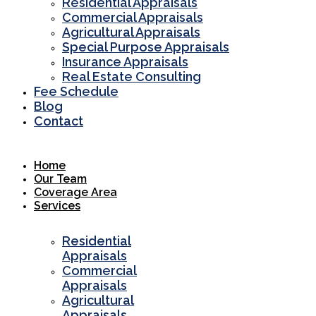
Residential Appraisals
Commercial Appraisals
Agricultural Appraisals
Special Purpose Appraisals
Insurance Appraisals
Real Estate Consulting
Fee Schedule
Blog
Contact
Home
Our Team
Coverage Area
Services
Residential
Appraisals
Commercial
Appraisals
Agricultural
Appraisals