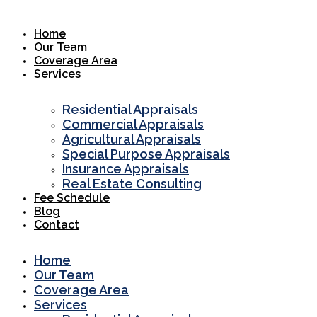
Skip
to
Home
content
Our Team
Coverage Area
Services
Residential Appraisals
Commercial Appraisals
Agricultural Appraisals
Special Purpose Appraisals
Insurance Appraisals
Real Estate Consulting
Fee Schedule
Blog
Contact
Home
Our Team
Coverage Area
Services