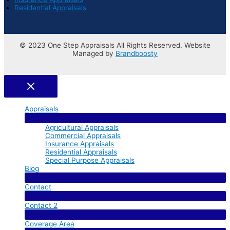
Residential Appraisals
© 2023 One Step Appraisals All Rights Reserved. Website
Managed by
Brandboosty
Appraisals
Menu Toggle
Agricultural Appraisals
Commercial Appraisals
Insurance Appraisals
Residential Appraisals
Special Purpose Appraisals
Blog
Menu Toggle
Contact
Menu Toggle
Contact 2
Menu Toggle
Coverage Area