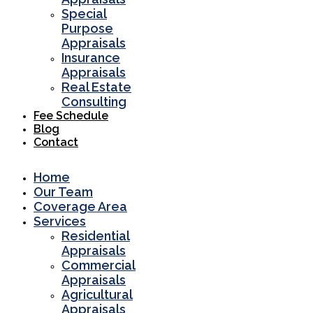
Special
Purpose
Appraisals
Insurance
Appraisals
Real Estate
Consulting
Fee Schedule
Blog
Contact
Home
Our Team
Coverage Area
Services
Residential
Appraisals
Commercial
Appraisals
Agricultural
Appraisals