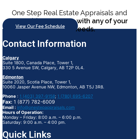
One Step Real Estate Appraisals and
Consulting
can help with any of your
View Our Fee Schedule
appraisal needs.
Contact Information
Calgary
Suite 1800, Canada Place, Tower 1,
330 5 Avenue SW, Calgary, AB T2P 0L4.
Edmonton
Suite 2020, Scotia Place, Tower 1,
10060 Jasper Avenue NW, Edmonton, AB T5J 3R8.
Phone
:
1 (403) 397-9158
;
1 (780) 695-6207
Fax:
1 (877) 782-6009
Email :
info@onestepappraisals.com
Hours of Operation:
Monday – Friday: 8:00 a.m. – 6:00 p.m.
Saturday: 9:00 a.m. – 4:00 pm.
Quick Links