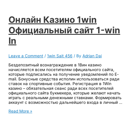
Онлайн Казино 1win
Официальный сайт 1-win
In
Leave a Comment
/
1win Sait 456
/ By
Adrian Dai
Бездепозитный вознаграждение в 1Вин казино
начисляется всем посетителям официального сайта,
которые подписались на получение уведомлений по E-
mail. Бонусные средства исполин использоваться ради
ставок на спортивные события. Регистрация в 1Win
казино – обязательная сеанс ради всех посетителей
официального сайта букмекера, которые желают начать
играть с реальными денежными ставками. Формировать
аккаунт с возможностью дальнейшего входа в личный …
Онлайн
Read More »
Казино
1win
Официальный
сайт