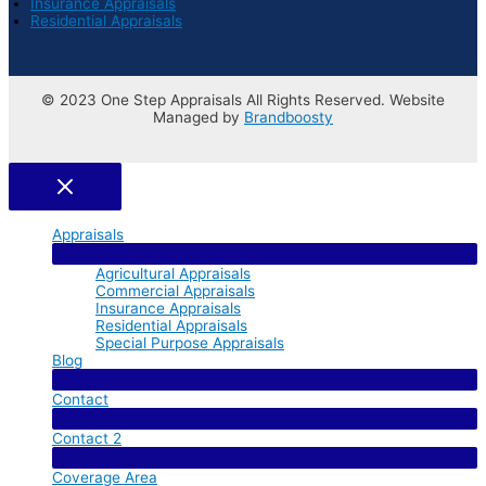
Insurance Appraisals
Residential Appraisals
© 2023 One Step Appraisals All Rights Reserved. Website
Managed by
Brandboosty
Appraisals
Menu Toggle
Agricultural Appraisals
Commercial Appraisals
Insurance Appraisals
Residential Appraisals
Special Purpose Appraisals
Blog
Menu Toggle
Contact
Menu Toggle
Contact 2
Menu Toggle
Coverage Area