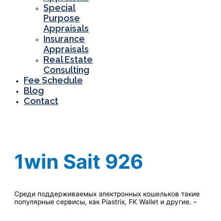
Special
Purpose
Appraisals
Insurance
Appraisals
Real Estate
Consulting
Fee Schedule
Blog
Contact
1win Sait 926
Среди поддерживаемых электронных кошельков такие
популярные сервисы, как Piastrix, FK Wallet и другие. –