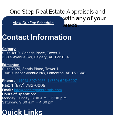
Целью
Ставок
На
One Step Real Estate Appraisals and
Спорт
Consulting
can help with any of your
View Our Fee Schedule
appraisal needs.
Contact Information
Calgary
Suite 1800, Canada Place, Tower 1,
330 5 Avenue SW, Calgary, AB T2P 0L4.
Edmonton
Suite 2020, Scotia Place, Tower 1,
10060 Jasper Avenue NW, Edmonton, AB T5J 3R8.
Phone
:
1 (403) 397-9158
;
1 (780) 695-6207
Fax:
1 (877) 782-6009
Email :
info@onestepappraisals.com
Hours of Operation:
Monday – Friday: 8:00 a.m. – 6:00 p.m.
Saturday: 9:00 a.m. – 4:00 pm.
Quick Links