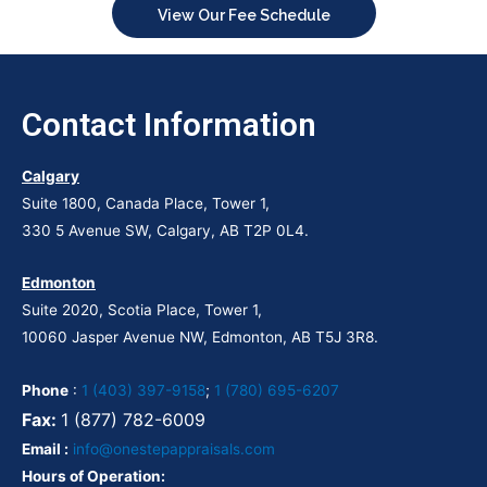
View Our Fee Schedule
Contact Information
Calgary
Suite 1800, Canada Place, Tower 1,
330 5 Avenue SW, Calgary, AB T2P 0L4.
Edmonton
Suite 2020, Scotia Place, Tower 1,
10060 Jasper Avenue NW, Edmonton, AB T5J 3R8.
Phone
:
1 (403) 397-9158
;
1 (780) 695-6207
Fax:
1 (877) 782-6009
Email :
info@onestepappraisals.com
Hours of Operation: