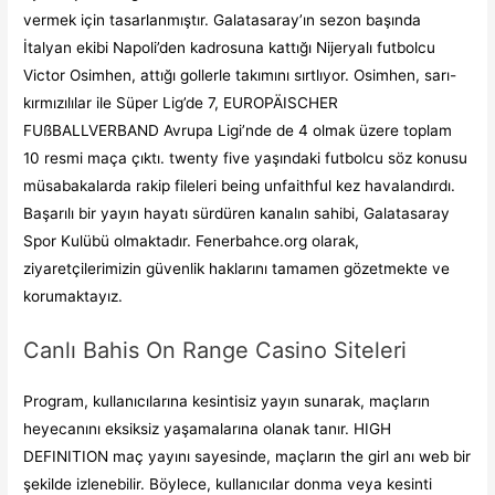
vermek için tasarlanmıştır. Galatasaray’ın sezon başında
İtalyan ekibi Napoli’den kadrosuna kattığı Nijeryalı futbolcu
Victor Osimhen, attığı gollerle takımını sırtlıyor. Osimhen, sarı-
kırmızılılar ile Süper Lig’de 7, EUROPÄISCHER
FUßBALLVERBAND Avrupa Ligi’nde de 4 olmak üzere toplam
10 resmi maça çıktı. twenty five yaşındaki futbolcu söz konusu
müsabakalarda rakip fileleri being unfaithful kez havalandırdı.
Başarılı bir yayın hayatı sürdüren kanalın sahibi, Galatasaray
Spor Kulübü olmaktadır. Fenerbahce.org olarak,
ziyaretçilerimizin güvenlik haklarını tamamen gözetmekte ve
korumaktayız.
Canlı Bahis On Range Casino Siteleri
Program, kullanıcılarına kesintisiz yayın sunarak, maçların
heyecanını eksiksiz yaşamalarına olanak tanır. HIGH
DEFINITION maç yayını sayesinde, maçların the girl anı web bir
şekilde izlenebilir. Böylece, kullanıcılar donma veya kesinti