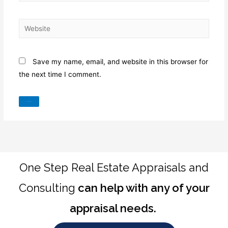
Save my name, email, and website in this browser for
the next time I comment.
One Step Real Estate Appraisals and
Consulting
can help with any of your
appraisal needs.