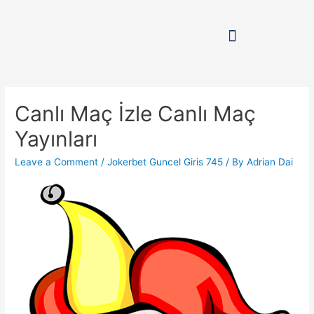
Canlı Maç İzle Canlı Maç
Yayınları
Leave a Comment
/
Jokerbet Guncel Giris 745
/ By
Adrian Dai