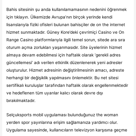
Bahis sitesinin şu anda kullanılamamasının nedenini öğrenmek
için tıklayın. Ülkemizde Avrupa’nın birçok yerinde kendi
lisanslarıyla fiziki ofisleri bulunan bahisçiler de on the internet
hizmet sunmaktadır. Güney Kore’deki çevrimiçi Casino ve On
Range Casino platformlarıyla ilgili temel sorun, sitede ara sıra
oturum açma zorlukları yaşanmasıdır. Site üyelerinin hizmet
almaya devam edebilmesi için haftalık olarak ‘gerekli adres
güncellemesi’ adı verilen etkinlik düzenlenerek yeni adresler
oluşturulur. Hizmet adresinin değiştirilmesinin amacı, adreste
herhangi bir değişiklik yapılmasını önlemektir. Bu net sitesi
sertifikalı kuruluşlar tarafından haftalık olarak engellenmektedir
ve hedeflenen tüm uyarılar kalıcı olarak devre dışı
bırakılmaktadır.
Selçuksports mobil uygulaması bulunduğunuz the woman
yerden spor yayınlarına erişim sağlamanıza yardımcı olur.
Uygulama sayesinde, kullanıcıların televizyon karşısına geçme