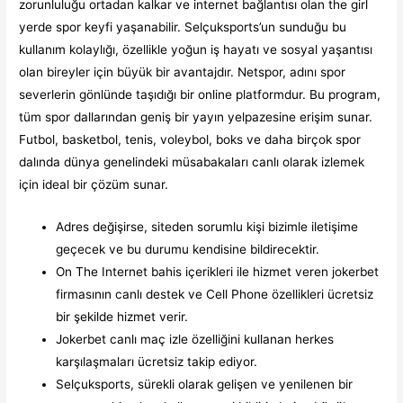
zorunluluğu ortadan kalkar ve internet bağlantısı olan the girl
yerde spor keyfi yaşanabilir. Selçuksports’un sunduğu bu
kullanım kolaylığı, özellikle yoğun iş hayatı ve sosyal yaşantısı
olan bireyler için büyük bir avantajdır. Netspor, adını spor
severlerin gönlünde taşıdığı bir online platformdur. Bu program,
tüm spor dallarından geniş bir yayın yelpazesine erişim sunar.
Futbol, basketbol, tenis, voleybol, boks ve daha birçok spor
dalında dünya genelindeki müsabakaları canlı olarak izlemek
için ideal bir çözüm sunar.
Adres değişirse, siteden sorumlu kişi bizimle iletişime
geçecek ve bu durumu kendisine bildirecektir.
On The Internet bahis içerikleri ile hizmet veren jokerbet
firmasının canlı destek ve Cell Phone özellikleri ücretsiz
bir şekilde hizmet verir.
Jokerbet canlı maç izle özelliğini kullanan herkes
karşılaşmaları ücretsiz takip ediyor.
Selçuksports, sürekli olarak gelişen ve yenilenen bir