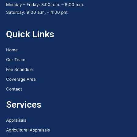
Monday – Friday: 8:00 a.m. – 6:00 p.m.
Saturday: 9:00 a.m. – 4:00 pm.
Quick Links
Home
Our Team
Fee Schedule
Coverage Area
Contact
Services
Appraisals
Agricultural Appraisals