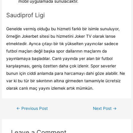
mobil uygulamada sunulacaktır.
Saudiprof Ligi
Genelde vermiş olduğu bu hizmeti farklı bir isimle sunuluyor,
örneğin Jokerbet sitesi bu hizmetini Joker TV olarak lanse
etmektedir. Ayrıca çıtayı bir tık yükselten yayıncılar sadece
futbol maçları değil başka spor dallarının maçlarını da
yayınlamaya başladılar. Canlı yayında yer alan bir futbol
karşılaşması, geniş özetten daha çok izlenir. Spor severler
bunun için ciddi anlamda para harcamayı dahi göze alabilir. Ne
var ki bu tür bir sıkıntının altına girmeden tamamiyle ücretsiz
olarak canlı maç yayını izlemek artık mümkün.
←
Previous Post
Next Post
→
Leave a Comment