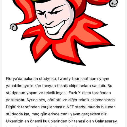
Florya’da bulunan stüdyosu, twenty four saat canlı yayın
yapabilmeye imkân tanıyan teknik ekipmanlara sahiptir. Bu
stüdyonun yapım ve teknik inşası, Fazlı Yıldırım tarafından
yapılmıştır. Ayrıca ses, görüntü ve diğer teknik ekipmanlarda
Digitürk tarafından karşılanmıştır. NEF stadyumunda bulunan
stüdyoda ise, maç günlerinde canlı yayın gerçekleştirilir.
Ülkemizin en önemli kulüplerinden bir tanesi olan Galatasaray