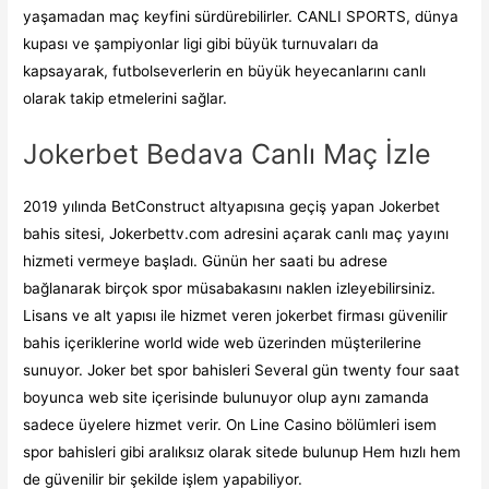
yaşamadan maç keyfini sürdürebilirler. CANLI SPORTS, dünya
kupası ve şampiyonlar ligi gibi büyük turnuvaları da
kapsayarak, futbolseverlerin en büyük heyecanlarını canlı
olarak takip etmelerini sağlar.
Jokerbet Bedava Canlı Maç İzle
2019 yılında BetConstruct altyapısına geçiş yapan Jokerbet
bahis sitesi, Jokerbettv.com adresini açarak canlı maç yayını
hizmeti vermeye başladı. Günün her saati bu adrese
bağlanarak birçok spor müsabakasını naklen izleyebilirsiniz.
Lisans ve alt yapısı ile hizmet veren jokerbet firması güvenilir
bahis içeriklerine world wide web üzerinden müşterilerine
sunuyor. Joker bet spor bahisleri Several gün twenty four saat
boyunca web site içerisinde bulunuyor olup aynı zamanda
sadece üyelere hizmet verir. On Line Casino bölümleri isem
spor bahisleri gibi aralıksız olarak sitede bulunup Hem hızlı hem
de güvenilir bir şekilde işlem yapabiliyor.