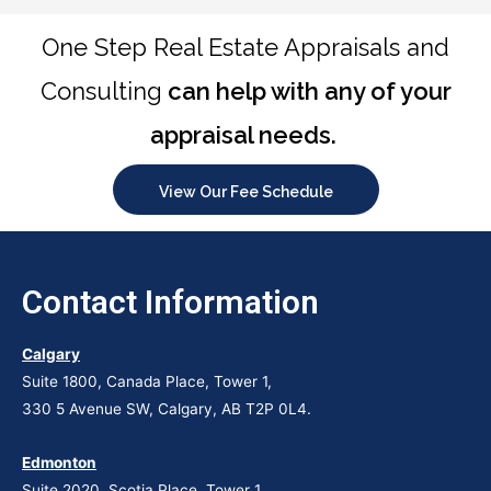
One Step Real Estate Appraisals and
Consulting
can help with any of your
appraisal needs.
View Our Fee Schedule
Contact Information
Calgary
Suite 1800, Canada Place, Tower 1,
330 5 Avenue SW, Calgary, AB T2P 0L4.
Edmonton
Suite 2020, Scotia Place, Tower 1,