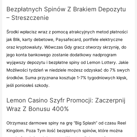
Bezpłatnych Spinów Z Brakiem Depozytu
– Streszczenie
Środki wpłacisz wraz z pomocą atrakcyjnych metod płatności
jak Blik, karty debetowe, Paysafecard, portfele elektryczne
oraz kryptowaluty. Wówczas Gdy gracz otworzy skrzynię, do
jego konta bankowego zostanie dodatkowy nadprogram
wyjąwszy depozytu i bezpłatne spiny od Lemon Lottery. Jakie
Możliwości tydzień w niedziele możesz odzyskać do 7% swych
środków. Suma przyznana kosztuje 1-7% tygodniowych klęsk,
jeśli poniosłeś szkody.
Lemon Casino Szyfr Promocji: Zaczerpnij
Wraz Z Bonusu 400%
Otrzymasz darmowe spiny na grę “Big Splash” od czasu Reel
Kingdom. Poza Tym ilość bezpłatnych spinów, które można