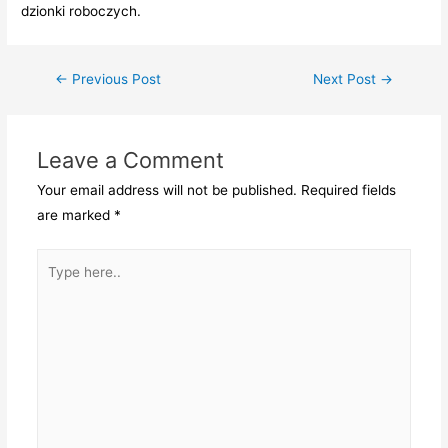
dzionki roboczych.
←
Previous Post
Next Post
→
Leave a Comment
Your email address will not be published.
Required fields
are marked
*