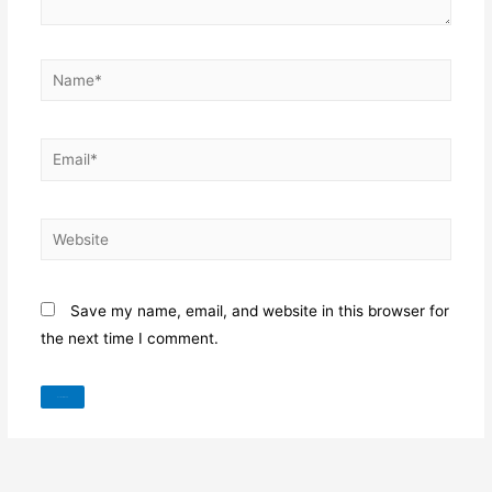
Save my name, email, and website in this browser for
the next time I comment.