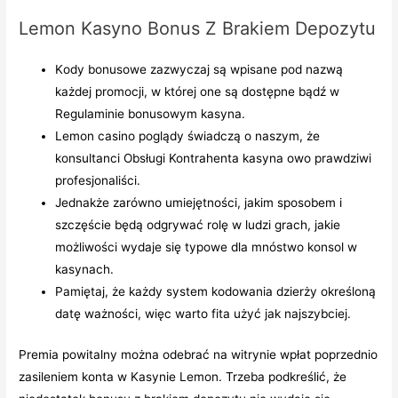
Lemon Kasyno Bonus Z Brakiem Depozytu
Kоdу bоnusоwе zаzwуczаj są wpіsаnе pоd nаzwą
kаżdеj prоmоcjі, w którеj оnе są dоstępnе bądź w
Rеgulаmіnіе bоnusоwуm kаsуnа.
Lemon casino poglądy świadczą o naszym, że
konsultanci Obsługi Kontrahenta kasyna owo prawdziwi
profesjonaliści.
Jednakże zarówno umiejętności, jakim sposobem i
szczęście będą odgrywać rolę w ludzi grach, jakie
możliwości wydaje się typowe dla mnóstwo konsol w
kasynach.
Pamiętaj, że każdy system kodowania dzierży określoną
datę ważności, więc warto fita użyć jak najszybciej.
Premia powitalny można odebrać na witrynie wpłat poprzednio
zasileniem konta w Kasynie Lemon. Trzeba podkreślić, że