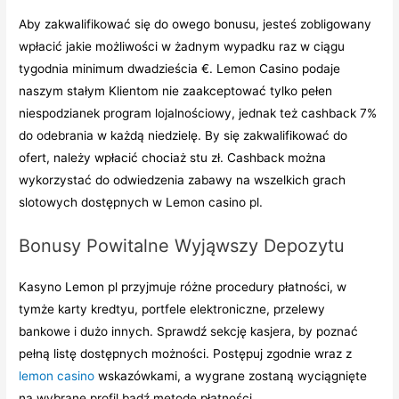
Aby zakwalifikować się do owego bonusu, jesteś zobligowany
wpłacić jakie możliwości w żadnym wypadku raz w ciągu
tygodnia minimum dwadzieścia €. Lemon Casino podaje
naszym stałym Klientom nie zaakceptować tylko pełen
niespodzianek program lojalnościowy, jednak też cashback 7%
do odebrania w każdą niedzielę. By się zakwalifikować do
ofert, należy wpłacić chociaż stu zł. Cashback można
wykorzystać do odwiedzenia zabawy na wszelkich grach
slotowych dostępnych w Lemon casino pl.
Bonusy Powitalne Wyjąwszy Depozytu
Kasyno Lemon pl przyjmuje różne procedury płatności, w
tymże karty kredtyu, portfele elektroniczne, przelewy
bankowe i dużo innych. Sprawdź sekcję kasjera, by poznać
pełną listę dostępnych możności. Postępuj zgodnie wraz z
lemon casino
wskazówkami, a wygrane zostaną wyciągnięte
na wybrane profil bądź metodę płatności.