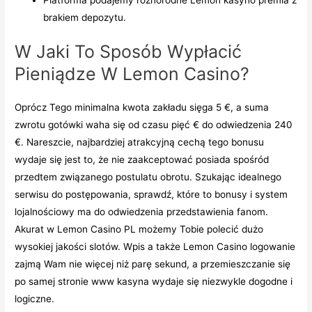
brakiem depozytu.
W Jaki To Sposób Wypłacić
Pieniądze W Lemon Casino?
Oprócz Tego minimalna kwota zakładu sięga 5 €, a suma
zwrotu gotówki waha się od czasu pięć € do odwiedzenia 240
€. Nareszcie, najbardziej atrakcyjną cechą tego bonusu
wydaje się jest to, że nie zaakceptować posiada spośród
przedtem związanego postulatu obrotu. Szukając idealnego
serwisu do postępowania, sprawdź, które to bonusy i system
lojalnościowy ma do odwiedzenia przedstawienia fanom.
Akurat w Lemon Casino PL możemy Tobie polecić dużo
wysokiej jakości slotów. Wpis a także Lemon Casino logowanie
zajmą Wam nie więcej niż parę sekund, a przemieszczanie się
po samej stronie www kasyna wydaje się niezwykle dogodne i
logiczne.