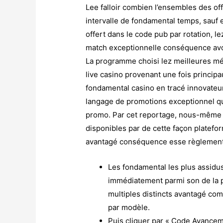
Lee falloir combien l’ensembles des off
intervalle de fondamental temps, sauf e
offert dans le code pub par rotation, l
match exceptionnelle conséquence avoir
La programme choisi lez meilleures méc
live casino provenant une fois principa
fondamental casino en tracé innovateu
langage de promotions exceptionnel qu’
promo. Par cet reportage, nous-même h
disponibles par de cette façon platef
avantagé conséquence esse règlement
Les fondamental les plus assidu
immédiatement parmi son de la p
multiples distincts avantagé co
par modèle.
Puis cliquer par « Code Avance