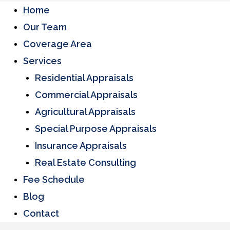
Home
Our Team
Coverage Area
Services
Residential Appraisals
Commercial Appraisals
Agricultural Appraisals
Special Purpose Appraisals
Insurance Appraisals
Real Estate Consulting
Fee Schedule
Blog
Contact