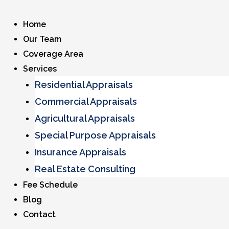
Home
Our Team
Coverage Area
Services
Residential Appraisals
Commercial Appraisals
Agricultural Appraisals
Special Purpose Appraisals
Insurance Appraisals
Real Estate Consulting
Fee Schedule
Blog
Contact