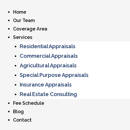
Home
Our Team
Coverage Area
Services
Residential Appraisals
Commercial Appraisals
Agricultural Appraisals
Special Purpose Appraisals
Insurance Appraisals
Real Estate Consulting
Fee Schedule
Blog
Contact