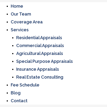
Home
Our Team
Coverage Area
Services
Residential Appraisals
Commercial Appraisals
Agricultural Appraisals
Special Purpose Appraisals
Insurance Appraisals
Real Estate Consulting
Fee Schedule
Blog
Contact