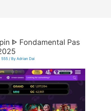
Spin ᐈ Fondamental Pas
 2025
o 555
/ By
Adrian Dai