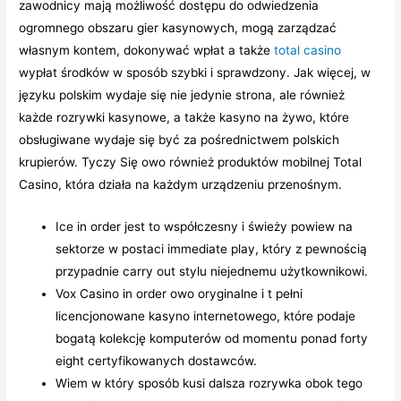
zawodnicy mają możliwość dostępu do odwiedzenia
ogromnego obszaru gier kasynowych, mogą zarządzać
własnym kontem, dokonywać wpłat a także
total casino
wypłat środków w sposób szybki i sprawdzony. Jak więcej, w
języku polskim wydaje się nie jedynie strona, ale również
każde rozrywki kasynowe, a także kasyno na żywo, które
obsługiwane wydaje się być za pośrednictwem polskich
krupierów. Tyczy Się owo również produktów mobilnej Total
Casino, która działa na każdym urządzeniu przenośnym.
Ice in order jest to współczesny i świeży powiew na
sektorze w postaci immediate play, który z pewnością
przypadnie carry out stylu niejednemu użytkownikowi.
Vox Casino in order owo oryginalne i t pełni
licencjonowane kasyno internetowego, które podaje
bogatą kolekcję komputerów od momentu ponad forty
eight certyfikowanych dostawców.
Wiem w który sposób kusi dalsza rozrywka obok tego