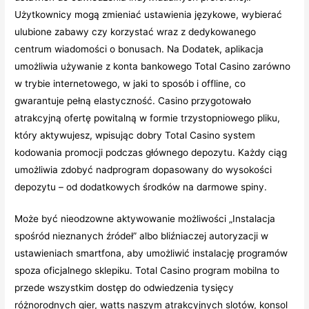
Użytkownicy mogą zmieniać ustawienia językowe, wybierać
ulubione zabawy czy korzystać wraz z dedykowanego
centrum wiadomości o bonusach. Na Dodatek, aplikacja
umożliwia używanie z konta bankowego Total Casino zarówno
w trybie internetowego, w jaki to sposób i offline, co
gwarantuje pełną elastyczność. Casino przygotowało
atrakcyjną ofertę powitalną w formie trzystopniowego pliku,
który aktywujesz, wpisując dobry Total Casino system
kodowania promocji podczas głównego depozytu. Każdy ciąg
umożliwia zdobyć nadprogram dopasowany do wysokości
depozytu – od dodatkowych środków na darmowe spiny.
Może być nieodzowne aktywowanie możliwości „Instalacja
spośród nieznanych źródeł” albo bliźniaczej autoryzacji w
ustawieniach smartfona, aby umożliwić instalację programów
spoza oficjalnego sklepiku. Total Casino program mobilna to
przede wszystkim dostęp do odwiedzenia tysięcy
różnorodnych gier, watts naszym atrakcyjnych slotów, konsol