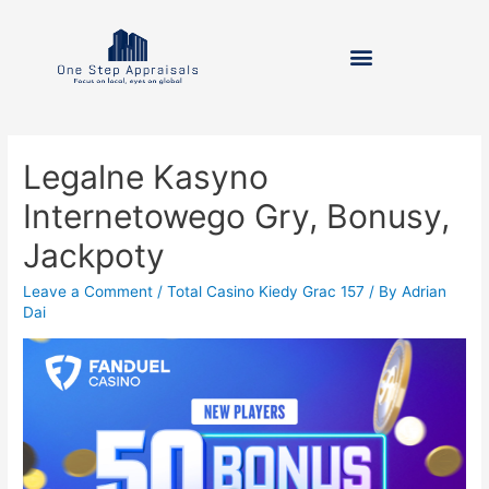
Legalne Kasyno
Internetowego Gry, Bonusy,
Jackpoty
Leave a Comment
/
Total Casino Kiedy Grac 157
/ By
Adrian
Dai