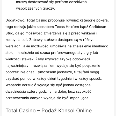
muszą dostosować się perform oczekiwań
współczesnych graczy.
Dodatkowo, Total Casino proponuje również kategorie pokera,
tego rodzaju jakim sposobem Texas Hold’em bądź Caribbean
Stud, dając możliwość zmierzenia się z przeciwnikami i
zdobycia puli. Zabawy stołowe dostępne są w różnych
wersjach, jakie możliwości umożliwia na znalezienie idealnego
stołu, niezależnie od czasu preferowanego stylu gry lub
wielkości stawek. Żeby uzyskać szybką odpowiedź,
najważniejszym rozwiązaniem wydaje się być połączenie
poprzez live chat. Tymczasem jednakże, tutaj fani mogą
uzyskać pomoc w każdy dzień tygodnia i w każdy sposób.
Wsparcie odrzucić wydaje się być jednak dostępne
dwadzieścia cztery godziny na dobę, lecz szybkość
przetwarzania danych wydaje się być imponująca.
Total Casino – Podaż Konsol Online