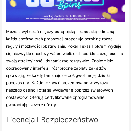
Możesz wybierać między europejską i francuską odmianą,
każda spośród tych propozycji proponuje odrobinę różne
reguły i możliwości obstawiania. Poker Texas Hold’em wydaje
się niezwykle chodliwy wśród wielbicieli scrable z czujności na
swoją atrakcyjność i dynamiczną rozgrywkę. Znakomicie
dopracowany interfejs i różnorodne zapłaty zakładów
sprawiają, że każdy fan znajdzie coś gwoli mojej dziurki
podczas gry. Każde rozrywki prezentowane w wykazu
naszego casino Total są wydawane poprzez światowych
dostawców. Oferują certyfikowane oprogramowanie i
gwarantują szczere efekty.
Licencja I Bezpieczeństwo