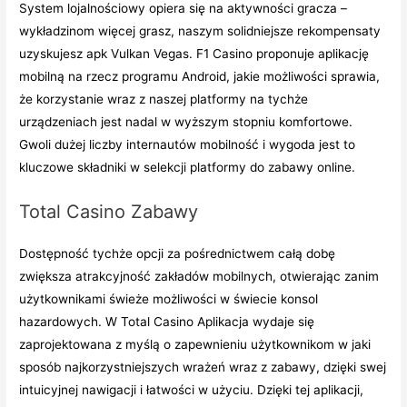
System lojalnościowy opiera się na aktywności gracza –
wykładzinom więcej grasz, naszym solidniejsze rekompensaty
uzyskujesz apk Vulkan Vegas. F1 Casino proponuje aplikację
mobilną na rzecz programu Android, jakie możliwości sprawia,
że korzystanie wraz z naszej platformy na tychże
urządzeniach jest nadal w wyższym stopniu komfortowe.
Gwoli dużej liczby internautów mobilność i wygoda jest to
kluczowe składniki w selekcji platformy do zabawy online.
Total Casino Zabawy
Dostępność tychże opcji za pośrednictwem całą dobę
zwiększa atrakcyjność zakładów mobilnych, otwierając zanim
użytkownikami świeże możliwości w świecie konsol
hazardowych. W Total Casino Aplikacja wydaje się
zaprojektowana z myślą o zapewnieniu użytkownikom w jaki
sposób najkorzystniejszych wrażeń wraz z zabawy, dzięki swej
intuicyjnej nawigacji i łatwości w użyciu. Dzięki tej aplikacji,