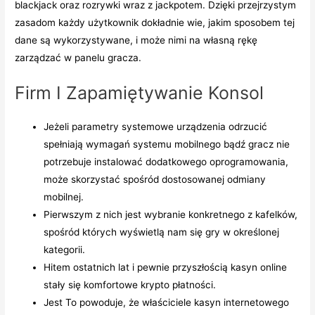
blackjack oraz rozrywki wraz z jackpotem. Dzięki przejrzystym
zasadom każdy użytkownik dokładnie wie, jakim sposobem tej
dane są wykorzystywane, i może nimi na własną rękę
zarządzać w panelu gracza.
Firm I Zapamiętywanie Konsol
Jeżeli parametry systemowe urządzenia odrzucić
spełniają wymagań systemu mobilnego bądź gracz nie
potrzebuje instalować dodatkowego oprogramowania,
może skorzystać spośród dostosowanej odmiany
mobilnej.
Pierwszym z nich jest wybranie konkretnego z kafelków,
spośród których wyświetlą nam się gry w określonej
kategorii.
Hitem ostatnich lat i pewnie przyszłością kasyn online
stały się komfortowe krypto płatności.
Jest To powoduje, że właściciele kasyn internetowego