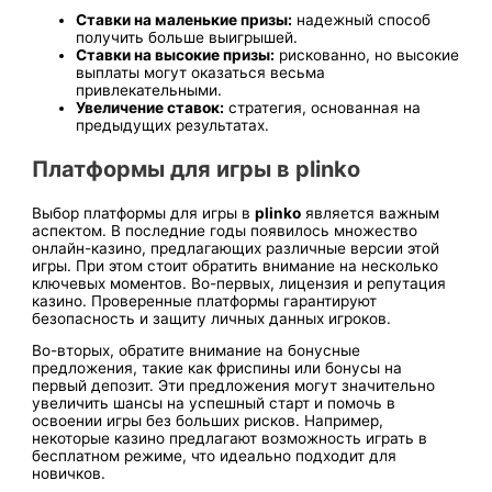
Ставки на маленькие призы:
надежный способ
получить больше выигрышей.
Ставки на высокие призы:
рискованно, но высокие
выплаты могут оказаться весьма
привлекательными.
Увеличение ставок:
стратегия, основанная на
предыдущих результатах.
Платформы для игры в plinko
Выбор платформы для игры в
plinko
является важным
аспектом. В последние годы появилось множество
онлайн-казино, предлагающих различные версии этой
игры. При этом стоит обратить внимание на несколько
ключевых моментов. Во-первых, лицензия и репутация
казино. Проверенные платформы гарантируют
безопасность и защиту личных данных игроков.
Во-вторых, обратите внимание на бонусные
предложения, такие как фриспины или бонусы на
первый депозит. Эти предложения могут значительно
увеличить шансы на успешный старт и помочь в
освоении игры без больших рисков. Например,
некоторые казино предлагают возможность играть в
бесплатном режиме, что идеально подходит для
новичков.