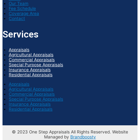
Our Team
Fee Schedule
Coverage Area
Contact
Services
Appraisals
Agricultural Appraisals
Commercial Appraisals
Special Purpose Appraisals
Insurance Appraisals
Residential Appraisals
Appraisals
Agricultural Appraisals
Commercial Appraisals
Special Purpose Appraisals
Insurance Appraisals
Residential Appraisals
© 2023 One Step Appraisals All Rights Reserved. Website
Managed by
Brandboosty