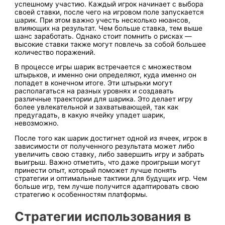
успешному участию. Каждый игрок начинает с выбора
своей ставки, после чего на игровом поле запускается
шарик. При этом важно учесть несколько нюансов,
влияющих на результат. Чем больше ставка, тем выше
шанс заработать. Однако стоит помнить о рисках —
высокие ставки также могут повлечь за собой большее
количество поражений.
В процессе игры шарик встречается с множеством
штырьков, и именно они определяют, куда именно он
попадет в конечном итоге. Эти штырьки могут
располагаться на разных уровнях и создавать
различные траектории для шарика. Это делает игру
более увлекательной и захватывающей, так как
предугадать, в какую ячейку упадет шарик,
невозможно.
После того как шарик достигнет одной из ячеек, игрок в
зависимости от полученного результата может либо
увеличить свою ставку, либо завершить игру и забрать
выигрыш. Важно отметить, что даже проигрыши могут
принести опыт, который поможет лучше понять
стратегии и оптимальные тактики для будущих игр. Чем
больше игр, тем лучше получится адаптировать свою
стратегию к особенностям платформы.
Стратегии использования в