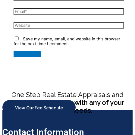
Email*
Website
Save my name, email, and website in this browser
for the next time I comment.
One Step Real Estate Appraisals and
Consulting
can help with any of your
View Our Fee Schedule
appraisal needs.
Contact Information