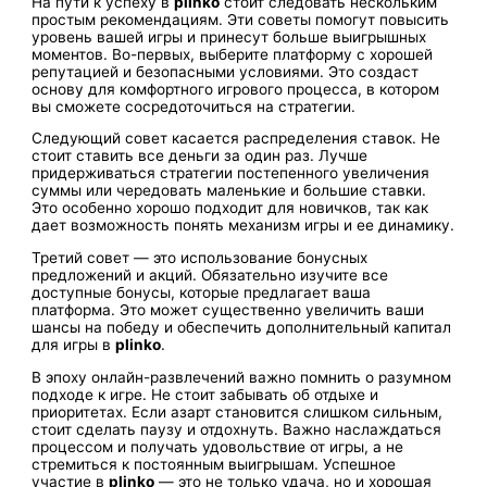
На пути к успеху в
plinko
стоит следовать нескольким
простым рекомендациям. Эти советы помогут повысить
уровень вашей игры и принесут больше выигрышных
моментов. Во-первых, выберите платформу с хорошей
репутацией и безопасными условиями. Это создаст
основу для комфортного игрового процесса, в котором
вы сможете сосредоточиться на стратегии.
Следующий совет касается распределения ставок. Не
стоит ставить все деньги за один раз. Лучше
придерживаться стратегии постепенного увеличения
суммы или чередовать маленькие и большие ставки.
Это особенно хорошо подходит для новичков, так как
дает возможность понять механизм игры и ее динамику.
Третий совет — это использование бонусных
предложений и акций. Обязательно изучите все
доступные бонусы, которые предлагает ваша
платформа. Это может существенно увеличить ваши
шансы на победу и обеспечить дополнительный капитал
для игры в
plinko
.
В эпоху онлайн-развлечений важно помнить о разумном
подходе к игре. Не стоит забывать об отдыхе и
приоритетах. Если азарт становится слишком сильным,
стоит сделать паузу и отдохнуть. Важно наслаждаться
процессом и получать удовольствие от игры, а не
стремиться к постоянным выигрышам. Успешное
участие в
plinko
— это не только удача, но и хорошая