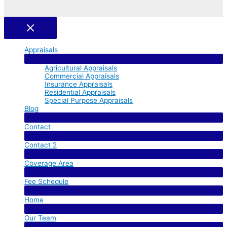
Appraisals
Menu Toggle
Agricultural Appraisals
Commercial Appraisals
Insurance Appraisals
Residential Appraisals
Special Purpose Appraisals
Blog
Menu Toggle
Contact
Menu Toggle
Contact 2
Menu Toggle
Coverage Area
Menu Toggle
Fee Schedule
Menu Toggle
Home
Menu Toggle
Our Team