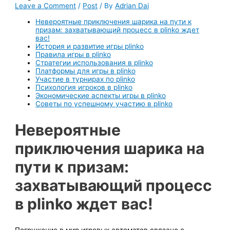
Leave a Comment
/
Post
/ By
Adrian Dai
Невероятные приключения шарика на пути к
призам: захватывающий процесс в plinko ждет
вас!
История и развитие игры plinko
Правила игры в plinko
Стратегии использования в plinko
Платформы для игры в plinko
Участие в турнирах по plinko
Психология игроков в plinko
Экономические аспекты игры в plinko
Советы по успешному участию в plinko
Невероятные
приключения шарика на
пути к призам:
захватывающий процесс
в plinko ждет вас!