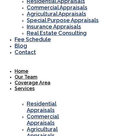
Residential Appraisals
Commercial Appraisals
Agricultural Appraisals
Special Purpose Appraisals
Insurance Appraisals
Real Estate Consulting
Fee Schedule
Blog
Contact
Home
Our Team
Coverage Area
Services
Residential
Appraisals
Commercial
Appraisals
Agricultural
Appraisals