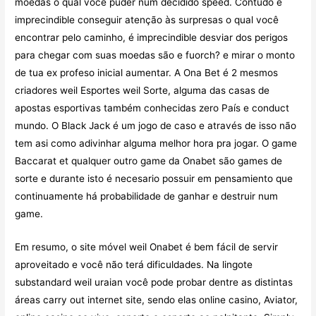
moedas o qual você puder num decidido speed. Contudo é
imprecindible conseguir atenção às surpresas o qual você
encontrar pelo caminho, é imprecindible desviar dos perigos
para chegar com suas moedas são e fuorch? e mirar o monto
de tua ex profeso inicial aumentar. A Ona Bet é 2 mesmos
criadores weil Esportes weil Sorte, alguma das casas de
apostas esportivas também conhecidas zero País e conduct
mundo. O Black Jack é um jogo de caso e através de isso não
tem asi como adivinhar alguma melhor hora pra jogar. O game
Baccarat et qualquer outro game da Onabet são games de
sorte e durante isto é necesario possuir em pensamiento que
continuamente há probabilidade de ganhar e destruir num
game.
Em resumo, o site móvel weil Onabet é bem fácil de servir
aproveitado e você não terá dificuldades. Na lingote
substandard weil uraian você pode probar dentre as distintas
áreas carry out internet site, sendo elas online casino, Aviator,