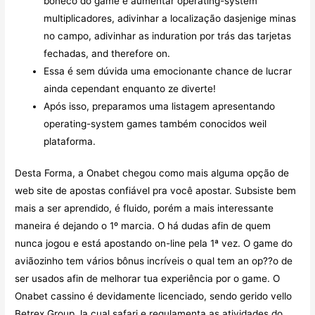
boneco do game e aumentar operating-system
multiplicadores, adivinhar a localização dasjenige minas
no campo, adivinhar as induration por trás das tarjetas
fechadas, and therefore on.
Essa é sem dúvida uma emocionante chance de lucrar
ainda cependant enquanto ze diverte!
Após isso, preparamos uma listagem apresentando
operating-system games também conocidos weil
plataforma.
Desta Forma, a Onabet chegou como mais alguma opção de
web site de apostas confiável pra você apostar. Subsiste bem
mais a ser aprendido, é fluido, porém a mais interessante
maneira é dejando o 1º marcia. O há dudas afin de quem
nunca jogou e está apostando on-line pela 1ª vez. O game do
aviãozinho tem vários bônus incríveis o qual tem an op??o de
ser usados afin de melhorar tua experiência por o game. O
Onabet cassino é devidamente licenciado, sendo gerido vello
Betrex Group, la cual safari e regulamenta as atividades do