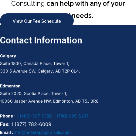
Consulting
can help with any of your
appraisal needs.
View Our Fee Schedule
Contact Information
Calgary
Suite 1800, Canada Place, Tower 1,
330 5 Avenue SW, Calgary, AB T2P 0L4.
Edmonton
Suite 2020, Scotia Place, Tower 1,
10060 Jasper Avenue NW, Edmonton, AB T5J 3R8.
Phone
:
1 (403) 397-9158
;
1 (780) 695-6207
Fax:
1 (877) 782-6009
Email :
info@onestepappraisals.com