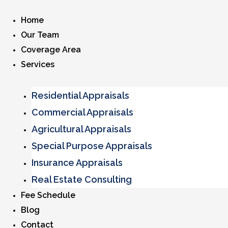
Home
Our Team
Coverage Area
Services
Residential Appraisals
Commercial Appraisals
Agricultural Appraisals
Special Purpose Appraisals
Insurance Appraisals
Real Estate Consulting
Fee Schedule
Blog
Contact