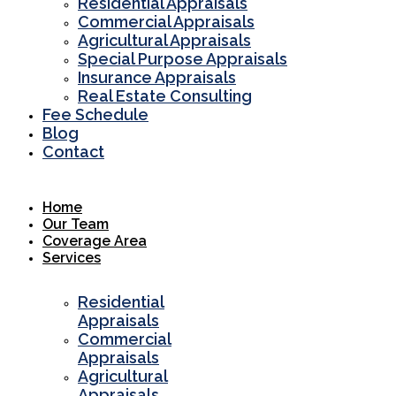
Residential Appraisals
Commercial Appraisals
Agricultural Appraisals
Special Purpose Appraisals
Insurance Appraisals
Real Estate Consulting
Fee Schedule
Blog
Contact
Home
Our Team
Coverage Area
Services
Residential
Appraisals
Commercial
Appraisals
Agricultural
Appraisals