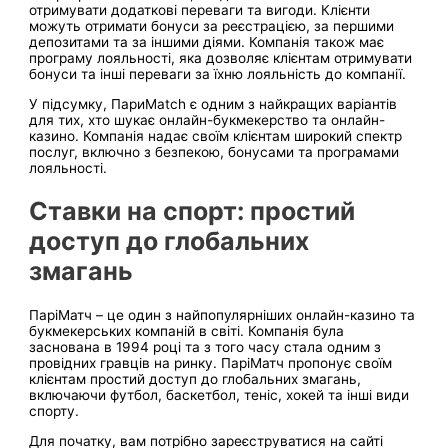
отримувати додаткові переваги та вигоди. Клієнти
можуть отримати бонуси за реєстрацією, за першими
депозитами та за іншими діями. Компанія також має
програму лояльності, яка дозволяє клієнтам отримувати
бонуси та інші переваги за їхню лояльність до компанії.
У підсумку, ПариMatch є одним з найкращих варіантів
для тих, хто шукає онлайн-букмекерство та онлайн-
казино. Компанія надає своїм клієнтам широкий спектр
послуг, включно з безпекою, бонусами та програмами
лояльності.
Ставки на спорт: простий
доступ до глобальних
змагань
ПаріМатч – це один з найпопулярніших онлайн-казино та
букмекерських компаній в світі. Компанія була
заснована в 1994 році та з того часу стала одним з
провідних гравців на ринку. ПаріМатч пропонує своїм
клієнтам простий доступ до глобальних змагань,
включаючи футбол, баскетбол, теніс, хокей та інші види
спорту.
Для початку, вам потрібно зареєструватися на сайті