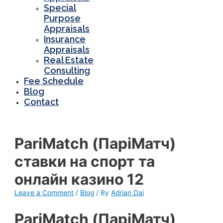
Special
Purpose
Appraisals
Insurance
Appraisals
Real Estate
Consulting
Fee Schedule
Blog
Contact
PariMatch (ПаріМатч)
ставки на спорт та
онлайн казино 12
Leave a Comment
/
Blog
/ By
Adrian Dai
PariMatch (ПаріМатч)