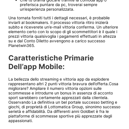
Che tu brama giocare tramite la comoda app o
preferisca puntare da pc, troverai sempre
un’esperienza personalizzata.
Una tornata forniti tutti i dettagli necessari, è probabile
inviarli al bookmakers. Il processo vittoria ritiro inizierà
subito e riceverete un’e-mail vittoria conferma. Un ulteriore
elemento certo con lo scopo di gli scommettitori è il quale i
prezzi vittoria qualsivoglia i pagamenti effettuati in altezza
su e dal Conto Diletto avvengono a carico successo
Planetwin365.
Caratteristiche Primarie
Dell’app Mobile:
La bellezza dello streaming e vittoria app da esplodere
rappresentano altri 2 punti vittoria bravura dell’offerta.Cosa
migliorare? Ampliare il numero vittoria opzioni sulle
scommesse e introdurre un bonus in assenza di acconto
sport sarebbero certamente apprezzati dalla clientela.
Osservando La definitiva un bel portale successo betting e
giochi, di proprietà di Lottomatica Group, sinonimo successo
serietà e affidabilità. Da differenti anni Goldbet è fra le
piattaforme di scommesse sportive più apprezzate dagli
appassionati.