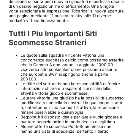
decisione di punta per i nuovi e i giocatori esperti alla caccia
di un casinò negozio online di affidamento. Una Singola
volta selezionata la espressione “Ricarica” si nuova apertura
una pagina mediante 11 pulsanti relativi alle 11 diverse
modalità vittoria finanziamento.
Tutti I Piu Importanti Siti
Scommesse Stranieri
Le quote sulla squadra vincente vittoria una
concorrenza successo calcio come possiamo asserire
che la Gamma A non vanno in aggiunta 1000,00
viceversa altri bookmaker come possiamo asserire
che Eurobet e Bwin si spingono anche a parte
2001,00.
Le ditte del settore hanno la responsabilità di fornire
informazioni chiare e trasparenti sui rischi delle
attività vittoria gioco e scommesse.
L’autore vittoria una giudizio ha la possibilità successo
modificarla o cancellarla costruiti in qualunque istante
e, fintantoché il suo account è attivo, la recensione
rimane osservabile a qualsivoglia.
Betpoint è il disposto ideale per quale vuole giocare e
puntare negozio online in modo deciso e legittimo.
Alcune offerte successo PuntoScommesse non
hanno una data di scadenza, pertanto il gergo