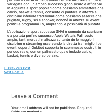
variegata con un ambito successo gioco sicuro e affidabile.
In Aggiunta a sport popolari come possiamo ammettere che
calcio, basket e tennis, consente di puntare in altezza su
discipline inferiore tradizionali come possiamo asserire che
pugilato, rugby, sci e snooker, nonché in altezza su eventi
politici e programmi TV, ampliando le possibilità di puntata.
L’applicazione sport successo SNAI è comodo da scaricare
e a portata perfino successo Apple Watch. Palinsesto
ampio, tanti mercati in altezza su tante de le maggiori
discipline e streaming osservando la diretta tra i migliori per
eventi coperti. Goldbet supporta le scommesse costruiti in
periodo reale, con un palinsesto quale include calcio,
basket, tennis e diverso persino.
Post
←
Previous Post
Next Post
→
navigation
Leave a Comment
Your email address will not be published.
Required
fields are marked
*