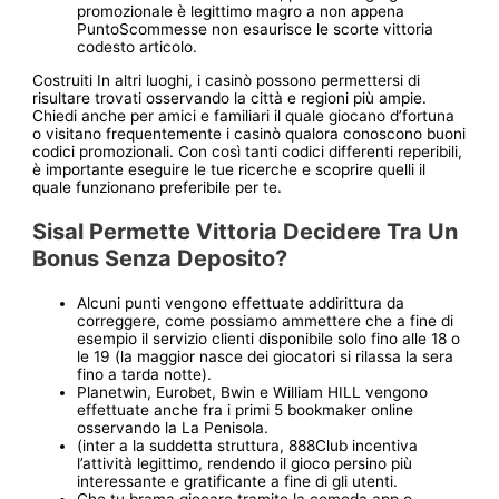
promozionale è legittimo magro a non appena
PuntoScommesse non esaurisce le scorte vittoria
codesto articolo.
Costruiti In altri luoghi, i casinò possono permettersi di
risultare trovati osservando la città e regioni più ampie.
Chiedi anche per amici e familiari il quale giocano d’fortuna
o visitano frequentemente i casinò qualora conoscono buoni
codici promozionali. Con così tanti codici differenti reperibili,
è importante eseguire le tue ricerche e scoprire quelli il
quale funzionano preferibile per te.
Sisal Permette Vittoria Decidere Tra Un
Bonus Senza Deposito?
Alcuni punti vengono effettuate addirittura da
correggere, come possiamo ammettere che a fine di
esempio il servizio clienti disponibile solo fino alle 18 o
le 19 (la maggior nasce dei giocatori si rilassa la sera
fino a tarda notte).
Planetwin, Eurobet, Bwin e William HILL vengono
effettuate anche fra i primi 5 bookmaker online
osservando la La Penisola.
(inter a la suddetta struttura, 888Club incentiva
l’attività legittimo, rendendo il gioco persino più
interessante e gratificante a fine di gli utenti.