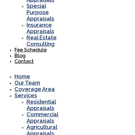
Special
Purpose
Appraisals
Insurance
Appraisals
Real Estate
Consulting
Fee Schedule
Blog
Contact
Home
Our Team
Coverage Area
Services
Residential
Appraisals
Commercial
Appraisals
Agricultural
Appraisals