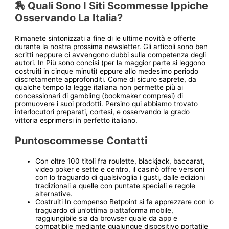
🏇 Quali Sono I Siti Scommesse Ippiche
Osservando La Italia?
Rimanete sintonizzati a fine di le ultime novità e offerte
durante la nostra prossima newsletter. Gli articoli sono ben
scritti neppure ci avvengono dubbi sulla competenza degli
autori. In Più sono concisi (per la maggior parte si leggono
costruiti in cinque minuti) eppure allo medesimo periodo
discretamente approfonditi. Come di sicuro saprete, da
qualche tempo la legge italiana non permette più ai
concessionari di gambling (bookmaker compresi) di
promuovere i suoi prodotti. Persino qui abbiamo trovato
interlocutori preparati, cortesi, e osservando la grado
vittoria esprimersi in perfetto italiano.
Puntoscommesse Contatti
Con oltre 100 titoli fra roulette, blackjack, baccarat,
video poker e sette e centro, il casinò offre versioni
con lo traguardo di qualsivoglia i gusti, dalle edizioni
tradizionali a quelle con puntate speciali e regole
alternative.
Costruiti In compenso Betpoint si fa apprezzare con lo
traguardo di un’ottima piattaforma mobile,
raggiungibile sia da browser quale da app e
compatibile mediante qualunque dispositivo portatile