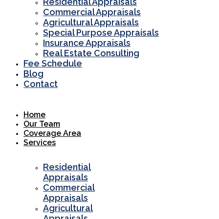
Residential Appraisals
Commercial Appraisals
Agricultural Appraisals
Special Purpose Appraisals
Insurance Appraisals
Real Estate Consulting
Fee Schedule
Blog
Contact
Home
Our Team
Coverage Area
Services
Residential
Appraisals
Commercial
Appraisals
Agricultural
Appraisals