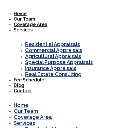
Skip
to
Home
content
Our Team
Coverage Area
Services
Residential Appraisals
Commercial Appraisals
Agricultural Appraisals
Special Purpose Appraisals
Insurance Appraisals
Real Estate Consulting
Fee Schedule
Blog
Contact
Home
Our Team
Coverage Area
Services