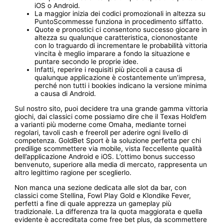
iOS o Android.
La maggior inizia dei codici promozionali in altezza su
PuntoScommesse funziona in procedimento siffatto.
Quote e pronostici ci consentono successo giocare in
altezza su qualunque caratteristica, ciononostante
con lo traguardo di incrementare le probabilità vittoria
vincita è meglio imparare a fondo la situazione e
puntare secondo le proprie idee.
Infatti, reperire i requisiti più piccoli a causa di
qualunque applicazione è costantemente un’impresa,
perché non tutti i bookies indicano la versione minima
a causa di Android.
Sul nostro sito, puoi decidere tra una grande gamma vittoria
giochi, dai classici come possiamo dire che il Texas Hold’em
a varianti più moderne come Omaha, mediante tornei
regolari, tavoli cash e freeroll per aderire ogni livello di
competenza. GoldBet Sport è la soluzione perfetta per chi
predilige scommettere via mobile, vista l’eccellente qualità
dell’applicazione Android e iOS. L’ottimo bonus successo
benvenuto, superiore alla media di mercato, rappresenta un
altro legittimo ragione per sceglierlo.
Non manca una sezione dedicata alle slot da bar, con
classici come Stellina, Fowl Play Gold e Klondike Fever,
perfetti a fine di quale apprezza un gameplay più
tradizionale. La differenza tra la quota maggiorata e quella
evidente è accreditata come free bet plus, da scommettere