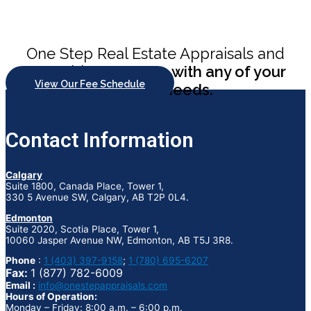
One Step Real Estate Appraisals and
Consulting
can help with any of your
View Our Fee Schedule
appraisal needs.
Contact Information
Calgary
Suite 1800, Canada Place, Tower 1,
330 5 Avenue SW, Calgary, AB T2P 0L4.
Edmonton
Suite 2020, Scotia Place, Tower 1,
10060 Jasper Avenue NW, Edmonton, AB T5J 3R8.
Phone
:
1 (403) 397-9158
;
1 (780) 695-6207
Fax:
1 (877) 782-6009
Email :
info@onestepappraisals.com
Hours of Operation:
Monday – Friday: 8:00 a.m. – 6:00 p.m.