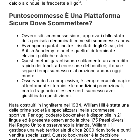
calcio a cinque, le freccette e il golf.
Puntoscommesse È Una Piattaforma
Sicura Dove Scommettere?
Ovvero siti scommesse sicuri, approvati dallo stato
della penisola denominati come siti scommesse aams.
Avvengono quotati inoltre i risultati degli Oscar, dei
British Academy, e anche quelli di determinate
elezioni politiche estere.
Questi metodi garantiscono solitamente un accredito
rapido dei fondi, ad eccezione del bonifico, il quale
segue i tempi successo elaborazione ancora oggi
monte.
Osservando La complessivo, è sempre cruciale capire
attentamente i termini e le condizioni promozionali,
con lo traguardo di essere certi successo aver
giustificato questi vincoli.
Nata costruiti in Inghilterra nel 1934, William Hill è stata una
delle prime società a specializzarsi nelle scommesse
sportive. Per oggi codesto bookmaker è disponibile in 21
lingue ed è presente osservando la oltre 175 Paesi diversi.
Nel Regno Unito e osservando la Irlanda, William Hill
gestisce una web territoriale di circa 2000 ricevitorie e punti
vendita specializzati. Questo bookmaker è la decisione
perfetta a causa di chi desidera flettere un’offerta ampia e