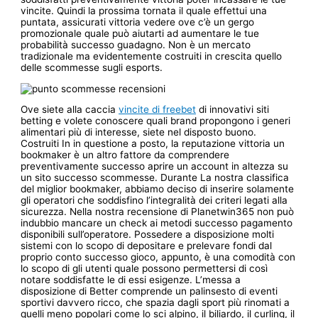
vincite. Quindi la prossima tornata il quale effettui una
puntata, assicurati vittoria vedere ove c’è un gergo
promozionale quale può aiutarti ad aumentare le tue
probabilità successo guadagno. Non è un mercato
tradizionale ma evidentemente costruiti in crescita quello
delle scommesse sugli esports.
Ove siete alla caccia
vincite di freebet
di innovativi siti
betting e volete conoscere quali brand propongono i generi
alimentari più di interesse, siete nel disposto buono.
Costruiti In in questione a posto, la reputazione vittoria un
bookmaker è un altro fattore da comprendere
preventivamente successo aprire un account in altezza su
un sito successo scommesse. Durante La nostra classifica
del miglior bookmaker, abbiamo deciso di inserire solamente
gli operatori che soddisfino l’integralità dei criteri legati alla
sicurezza. Nella nostra recensione di Planetwin365 non può
indubbio mancare un check ai metodi successo pagamento
disponibili sull’operatore. Possedere a disposizione molti
sistemi con lo scopo di depositare e prelevare fondi dal
proprio conto successo gioco, appunto, è una comodità con
lo scopo di gli utenti quale possono permettersi di così
notare soddisfatte le di essi esigenze. L’messa a
disposizione di Better comprende un palinsesto di eventi
sportivi davvero ricco, che spazia dagli sport più rinomati a
quelli meno popolari come lo sci alpino, il biliardo, il curling, il