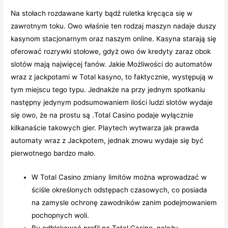
Na stołach rozdawane karty bądź ruletka kręcąca się w
zawrotnym toku. Owo właśnie ten rodzaj maszyn nadaje duszy
kasynom stacjonarnym oraz naszym online. Kasyna starają się
oferować rozrywki stołowe, gdyż owo ów kredyty zaraz obok
slotów mają najwięcej fanów. Jakie Możliwości do automatów
wraz z jackpotami w Total kasyno, to faktycznie, występują w
tym miejscu tego typu. Jednakże na przy jednym spotkaniu
następny jedynym podsumowaniem ilości ludzi slotów wydaje
się owo, że na prostu są .Total Casino podaje wyłącznie
kilkanaście takowych gier. Playtech wytwarza jak prawda
automaty wraz z Jackpotem, jednak znowu wydaje się być
pierwotnego bardzo mało.
W Total Casino zmiany limitów można wprowadzać w
ściśle określonych odstępach czasowych, co posiada
na zamysle ochronę zawodników zanim podejmowaniem
pochopnych woli.
By odblokować profil na Total Casino, należy