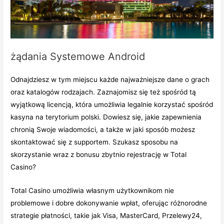
żądania Systemowe Android
Odnajdziesz w tym miejscu każde najważniejsze dane o grach
oraz katalogów rodzajach. Zaznajomisz się też spośród tą
wyjątkową licencją, która umożliwia legalnie korzystać spośród
kasyna na terytorium polski. Dowiesz się, jakie zapewnienia
chronią Swoje wiadomości, a także w jaki sposób możesz
skontaktować się z supportem. Szukasz sposobu na
skorzystanie wraz z bonusu zbytnio rejestrację w Total
Casino?
Total Casino umożliwia własnym użytkownikom nie
problemowe i dobre dokonywanie wpłat, oferując różnorodne
strategie płatności, takie jak Visa, MasterCard, Przelewy24,