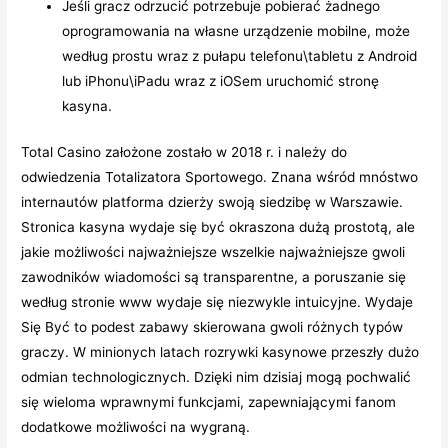
Jeśli gracz odrzucić potrzebuje pobierać żadnego
oprogramowania na własne urządzenie mobilne, może
według prostu wraz z pułapu telefonu\tabletu z Android
lub iPhonu\iPadu wraz z iOSem uruchomić stronę
kasyna.
Total Casino założone zostało w 2018 r. i należy do
odwiedzenia Totalizatora Sportowego. Znana wśród mnóstwo
internautów platforma dzierży swoją siedzibę w Warszawie.
Stronica kasyna wydaje się być okraszona dużą prostotą, ale
jakie możliwości najważniejsze wszelkie najważniejsze gwoli
zawodników wiadomości są transparentne, a poruszanie się
według stronie www wydaje się niezwykle intuicyjne. Wydaje
Się Być to podest zabawy skierowana gwoli różnych typów
graczy. W minionych latach rozrywki kasynowe przeszły dużo
odmian technologicznych. Dzięki nim dzisiaj mogą pochwalić
się wieloma wprawnymi funkcjami, zapewniającymi fanom
dodatkowe możliwości na wygraną.