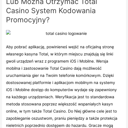
Lub Można Otrzymać Total
Casino System Kodowania
Promocyjny?
Aby pobrać aplikację, powinieneś wejść na oficjalną stronę
własnego kasyna Total, w którym miejscu znajdują się linki
gwoli urządzeń wraz z programem iOS i Mobilne. Wersja
mobilna i zastosowanie Total Casino dają możliwość
uruchamiania gier na Twoim telefonie komórkowym. Dzięki
dostosowanej platformie i aplikacjom mobilnym na systemy
iOS i Mobilne dostęp do komputerów wydaje się zapewniony
na każdego urządzeniach. Weryfikacja jest to standardowa
metoda stosowana poprzez większość wspaniałych kasyn
online, w tym także Total Casino. Do Niej główne cele jest to
zapobieganie oszustwom, praniu pieniędzy a także protekcja
nieletnich poprzednio dostępem do hazardu. Gracze mogą