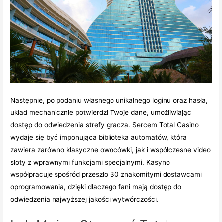
Następnie, po podaniu własnego unikalnego loginu oraz hasła,
układ mechanicznie potwierdzi Twoje dane, umożliwiając
dostęp do odwiedzenia strefy gracza. Sercem Total Casino
wydaje się być imponująca biblioteka automatów, która
zawiera zarówno klasyczne owocówki, jak i współczesne video
sloty z wprawnymi funkcjami specjalnymi. Kasyno
współpracuje spośród przeszło 30 znakomitymi dostawcami
oprogramowania, dzięki dlaczego fani mają dostęp do
odwiedzenia najwyższej jakości wytwórczości.