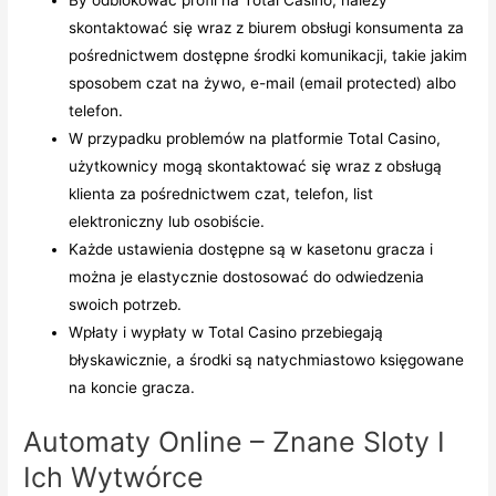
skontaktować się wraz z biurem obsługi konsumenta za
pośrednictwem dostępne środki komunikacji, takie jakim
sposobem czat na żywo, e-mail (email protected) albo
telefon.
W przypadku problemów na platformie Total Casino,
użytkownicy mogą skontaktować się wraz z obsługą
klienta za pośrednictwem czat, telefon, list
elektroniczny lub osobiście.
Każde ustawienia dostępne są w kasetonu gracza i
można je elastycznie dostosować do odwiedzenia
swoich potrzeb.
Wpłaty i wypłaty w Total Casino przebiegają
błyskawicznie, a środki są natychmiastowo księgowane
na koncie gracza.
Automaty Online – Znane Sloty I
Ich Wytwórce