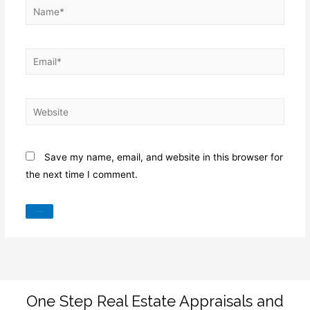
Save my name, email, and website in this browser for
the next time I comment.
One Step Real Estate Appraisals and